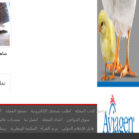
شاهد
تعل
راسل كتاب المجلة
اطلب نسختك الإلكترونية
تصفح المجلة
أ
سوق الدواجن
اعداد المجلة
اتصل بنا
منتديات عالم
هايل للإعلام الدولي
بريد القراء
المكتبة البيطرية
رسائ