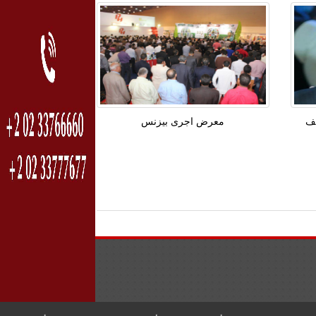
لف
معرض اجرى بيزنس