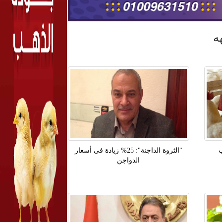
ه
ب
"الثروة الداجنة": 25% زيادة فى أسعار
الدواجن