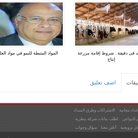
 فى دقيقة.. شروط إقامة مزرعة
المواد المثبطة للنمو في مواد الع
إنتاج
يقات
اضف تعليق
عداد مجانية
الاشتراكات وطرق السداد
 الدواجن
اطلب بيانات شركة بيطرية
ل ترويجية
أعلن معنا
سؤال وجواب