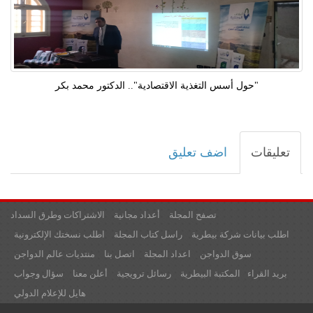
"حول أسس التغذية الاقتصادية".. الدكتور محمد بكر
تعليقات
اضف تعليق
تصفح المجلة
أعداد مجانية
الاشتراكات وطرق السداد
اطلب بيانات شركة بيطرية
راسل كتاب المجلة
اطلب نسختك الإلكترونية
سوق الدواجن
اعداد المجلة
اتصل بنا
منتديات عالم الدواجن
بريد القراء
المكتبة البيطرية
رسائل ترويجية
أعلن معنا
سؤال وجواب
هايل للإعلام الدولي