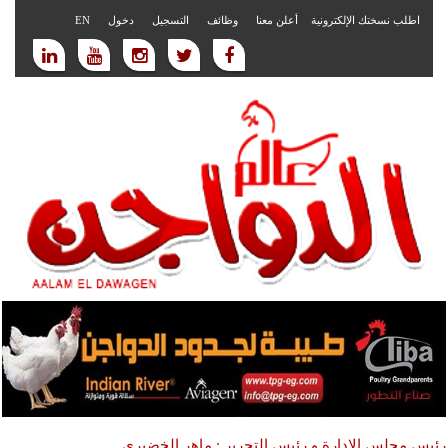
اطلب نسختك الإلكترونية
أعلن معنا
وظائف
التسجيل
دخول
EN
رئيس مجلس الادارة و رئيس التحرير : ماهر الخضيري