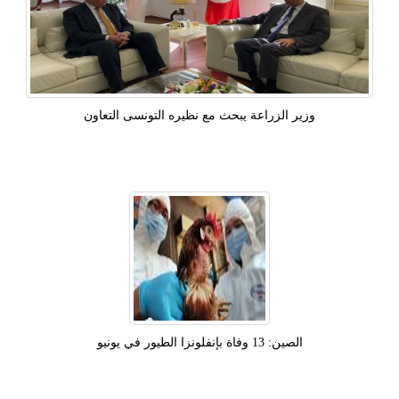
وزير الزراعة يبحث مع نظيره التونسى التعاون
الصين: 13 وفاة بإنفلونزا الطيور في يونيو