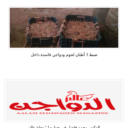
ضبط 3 أطنان لحوم ودواجن فاسدة داخل
الدكتور محمد فاضل فى حواره لـ"مجلة عالم