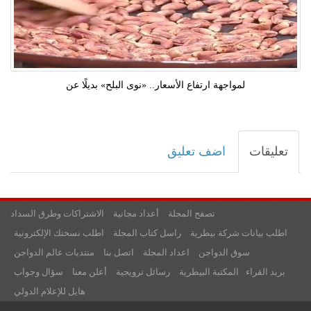
لمواجهة ارتفاع الأسعار.. «نوى البلح» بديلًا عن
تعليقات
اضف تعليق
تصفح المجلة
أعداد مجانية
الاشتراكات وطرق السداد
اطلب بيانات شركة بيطرية
راسل كتاب المجلة
اطلب نسختك الإلكترونية
سوق الدواجن
اعداد المجلة
اتصل بنا
منتديات عالم الدواجن
بريد القراء
المكتبة البيطرية
رسائل ترويجية
أعلن معنا
سؤال وجواب
هايل للإعلام الدولي