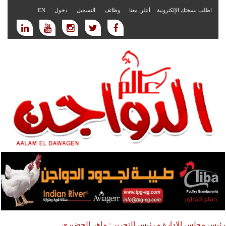
اطلب نسختك الإلكترونية
أعلن معنا
وظائف
التسجيل
دخول
EN
رئيس مجلس الادارة و رئيس التحرير : ماهر الخضيري