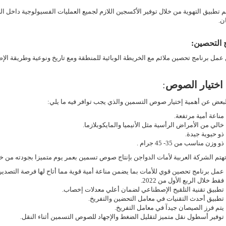
 تطبيق التهوية من خلال توفير الأكسجين اللازم لجميع العمليات الفسيولوجية داخل الج
ن.
 التحصين
:
 عمل برنامج تحصين ملائم مع الخريطة الوبائية للمنطقة ومع تاريخ ونوعية وطريقة الإ
: اختيار الصوص
:
بعض عن أهمية إختيار صوص التسمين والذي يجب توافر فيه ما يلي:
مناعة أمية مرتفعة
.
خالي من الأمراض الرأسية مثل الأنيميا والمايكوبلازما
.
ذو حيوية جيدة
.
ذو وزن مناسب من 35- 45 جرام
.
هتم الشركة العربية لأمات الدواجن بإنتاج صوص تسمين بعمر يوم متميزا بجودته من خلا
عمل برنامج تحصين قوي للأمات بما يضمن مناعة أمية قوية مما أتاح لها فرصة التصد
فقط خلال الربع الأول من 2022
.
تطبيق تقنية التلقيح الإصطناعي لضمان أعلي معدلات إخصاب
.
تطبيق أحدث التقنيات في معامل التحضين والتفريخ
.
يتم فرز الصيصان جيدآ في معامل التفريخ
.
توفير أسطول نقل متميز لتقليل الضغط والإجهاد للصوص التسمين أثناء النقل.