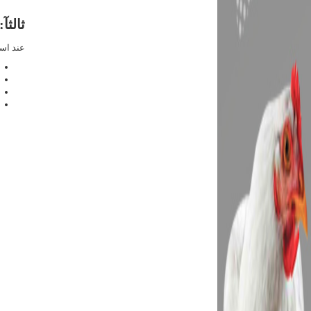
ثالثآ
عند است