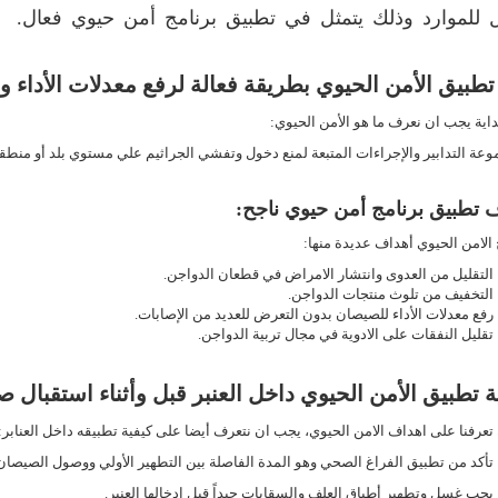
ل للموارد وذلك يتمثل في تطبيق برنامج أمن حيوي فعال.
 تطبيق الأمن الحيوي بطريقة فعالة لرفع معدلات الأداء 
اية يجب ان نعرف ما هو الأمن الحيوي:
عة التدابير والإجراءات المتبعة لمنع دخول وتفشي الجراثيم علي مستوي بلد أو منطقة
 تطبيق برنامج أمن حيوي ناجح:
 الامن الحيوي أهداف عديدة منها:
التقليل من العدوى وانتشار الامراض في قطعان الدواجن
.
التخفيف من تلوث منتجات الدواجن
.
رفع معدلات الأداء للصيصان بدون التعرض للعديد من الإصابات
.
تقليل النفقات على الادوية في مجال تربية الدواجن
.
ة تطبيق الأمن الحيوي داخل العنبر قبل وأثناء استقبال
تعرفنا على اهداف الامن الحيوي، يجب ان نتعرف أيضا على كيفية تطبيقه داخل العنابر:
تأكد من تطبيق الفراغ الصحي وهو المدة الفاصلة بين التطهير الأولي ووصول الصيصان
يجب غسل وتطهير أطباق العلف والسقايات جيداً قبل ادخالها العنبر
.