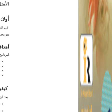
الأمث
أولا:
في البد
هو مجمو
أهداف
لبرنامج
كيفي
بعد ان 