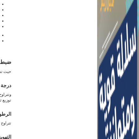
ضبط ب
حيث تشم
درجة ا
توزيع ث
الرطوب
تتراوح الرطوبة من 60-0
التهوية