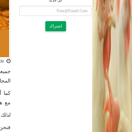
كل جديد
اشتراك
2023-12-30 14:03:29
جميعن
المجا
كما أ
مع هذ
لذلك 
فنحن 