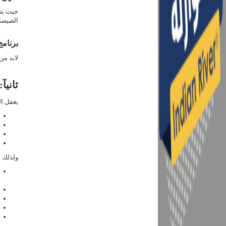
حيث يتم
الصيصا
برنامج
لابد من
ثانيآ
يغفل ال
ولذلك ت