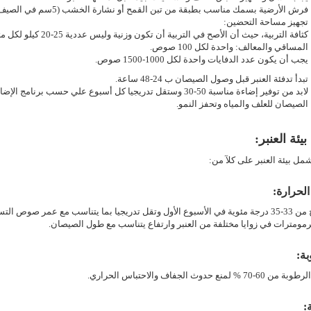
فرش الأرضية بسمك مناسب بطبقة من تبن القمح أو نشارة الخشب (5سم في الصيف 10 سم في الشتاء.
تجهيز مساحة التحضين:
كثافة التربية، حيث أن الأصح في التربية أن تكون وزنية وليس عددية
20-25
كيلو لكل مت
المساقي والمعالف: واحدة لكل 100 صوص
.
يجب أن يكون عدد الدفايات واحدة لكل 1000-1500 صوص.
تبدأ تدفئة العنبر قبل وصول الصيصان ب 24-48 ساعة.
لابد من توفير إضاءة مناسبة
30-50
وستقل تدريجيا كل أسبوع علي حسب برنامج الإضاءة
الصيصان للعلف والمياه وتحفز النمو
.
يئة العنبر:
ل بيئة العنبر على كلآ من:
لحرارة
:
وتتراوح من 33-35 درجة مئوية في الأسبوع الأول وتقل تدريجيا بما يتناسب مع عمر صوص
رمومترات في زوايا مختلفة من العنبر وارتفاع يتناسب مع طول الصيصان.
ة:
7 % لمنع حدوث الجفاف والاحتباس الحراري
.
: