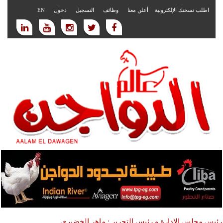
اطلب نسختك الإلكترونية
أعلن معنا
وظائف
التسجيل
دخول
EN
رئيس مجلس الادارة و رئيس التحرير : ماهر الخضيري