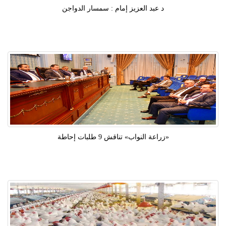
د عبد العزيز إمام : سمسار الدواجن
«زراعة النواب» تناقش 9 طلبات إحاطة