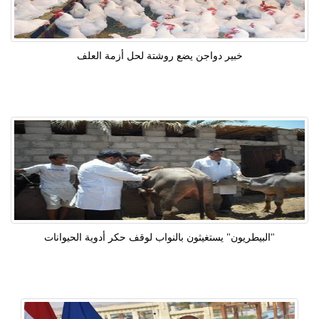
خبير دواجن يضع روشتة لحل أزمة العلف
"البيطريون" يستغيثون بالنواب لوقف حكر أدوية الحيوانات