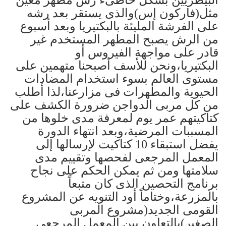
البيطريين بشكل خاطىء رش مطهر معين
مثل(فاركون إس)والذى يستقر بعد رشه
على الفرشة المليئة بالبكتيريا وبعد أسبوع
من الرش يصبح المطهر المستخدم غير
قادر على مواجهة الفيروس أو
البكتيريا،ونحن للأسف أصبحنا متهمين على
مستوى العالم بسوء استخدام المضادات
الحيوية والمطهرات فى مزارعنا،لذا أطلب
من كل مربى الدواجن ضرورة الكشف على
كتاكيتهم عمر يوم لمعرفة مدى خلوها من
المسببات المرضية،وبعد انتهاء الدورة
يفضل استبقاء 10 كتاكيت لإرسالها إلى
المعمل المرجعى لفحصها وتقييم مدى
سلامتها ومن ثم يمكن الحكم على نجاح
برنامج التحصين الذى كان متبعاً
بالمزرعة،وختاماً أود التنويه عن المشروع
القومى الجديد(مشروع المربى
الصغير)بالتعاون بين المعمل المرجعى