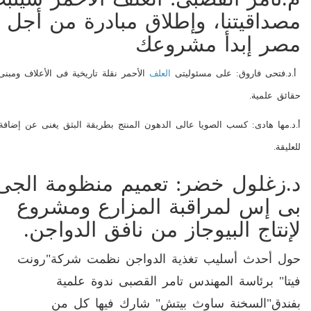
مصداقيتنا، وإطلاق مبادرة من أجل
مصر إبدأ مشروعك
أ.د.فتحى فاروق: على مسئوليتى
العلف
الأحمر نقلة تاريخية فى الأعلاف ومبن
حقائق علمية.
أ.د.مها هادى: كسب الصويا عالى الدهون المنتج بطريقة البثق يغنى عن إضافة
للعليقة.
د.زغلول خضر: تعميم منظومة الجى
بى إس لمراقبة المزارع ومشروع
لإنتاج البيوجاز من نافق الدواجن.
حول أحدث أسليب تغذية الدواجن نظمت شركة"رونت
فيتا" برئاسة المهندس تامر القصبى ندوة علمية
بفندق"السخنة ساوث بيتش" شارك فيها كل من