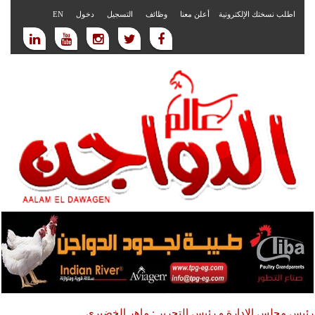
اطلب نسختك الإلكترونية
أعلن معنا
وظائف
التسجيل
دخول
EN
رئيس مجلس الادارة و رئيس التحرير : ماهر الخضيري