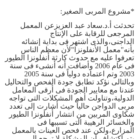
*مشروع المربى الصغير:
تحدثت أ.د.سعاد عبد العزيزعن المعمل
المرجعى للرقابة على الإنتاج
الداجنى،والذى اشتهر فى بداية إنشائه
بأنه"معمل الأنفلونزا"لأن معظم الناس
تعرفوا عليه مع حدوث كارثة أنفلونزا الطيور
فى عام 2006 وأضافت أنه أنشىء فى سنة
2003 وتم اعتماده دولياً فى سنة 2005
وبالتالى نؤكد تطابق جودة الفحص والتحاليل
عندنا مع معايير الجودة فى أرقى المعامل
الدولية،وتناولت أهم المشكلات التى تواجه
مربى الدواجن حالياً حيث أشارت إلى تعدد
شكاوى المربين من انتشار أنفلونزا الطيور
والخسائر الرهيبة التى تسببها فى
المزارع،ولكن عند فحص العينات بالمعمل
يتم اكتشاف أن المشكلة لا ترجع إلى