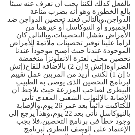
بالفعل كذلك لكننا يجب أن نعرف عنه شيئاً
بالغ الخطورة وهو أنه يضرب مناعة
الدواجن،وبالتالى فعند تحصين الدواجن ضد
الجمبورو أو النيوكاسل أو غيرهما من
الأمراض تفشل التحصينات،وبالتالى كان
لزاماً علينا توفير تحصينات ملائمة للأمراض
الموجودة عندنا حيث أصبح موجوداً عندنا
تحصين محلى لعترة الأنفلونزا منخفضة
الضراوة(إتش 9 إن 2) بالإضافة للقاح(إتش
5 إن 1) لكننى أريد من المربين عمل تقييم
لبرنامج التحصين الذى يوصى به الطبيب
البيطرى لصاحب المزرعة حيث نلاحظ أن
الإصابة بالإلتهاب الشعبى المعدى تأتى
للكتاكيت دائماً بعد عمر 26 يوم،والإصابة
بالنيوكاسل تأتى بعد 22 يوم،وهذا يرجع إلى
وجود خطأ فى برنامج التحصين،فلا يجب
الإعتماد على الوصف النظرى لبرنامج