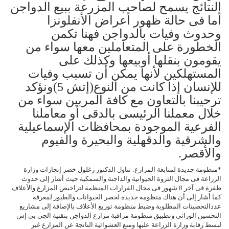
النتائج يسمح لصاحب المزرعة ببيع الدواجن
أما فى حالة ظهور أعراض الأنفلونزا
وحدوث وفيات بالدواجن فهنا تكمن
الخطورة على المتعاملين معها سواء من
يقومون بنقلها أوبيعها وكذلك على
المستهلكين لأنها يمكن أن تسبب وفيات
للإنسان إذا كانت من النوع(إتش 5)ونؤكد
ترحيبنا بالتعاون مع كافة المربين سواء من
خلال معملنا الرئيسى بالدقى أو معاملنا
الفرعية الموجودة بمحافظات الإسماعيلية
والشرقية والدقهلية والبحيرة والفيوم
والأقصر.
*منظومة جديدة لمتابعة المزارع: تناول الدكتور زغلول خضر إنجازات وزارة
الزراعة فى مجال الثروة الحيوانية والداجنة والسمكية حيث أشار إلى حدوث
طفرة فى آخر 8 شهور فى مجال القرارات المنظمة لتراخيص المزارع والأعلاف
كما أشار إلى أن هناك منظومة جديدة لحصر الحيوانات والطيور لمعرفة
عددالتحصينات المطلوبة وضبط منظومة توزيع الأعلاف بالإضافة إلى مشاريع
التحسين الوراثى وتطبيق منظومة مراقبة مزارع الدواجن بتقنية الجى بى إس
لبسط رقابة وزارة الزراعة عليها ومنع العشوائية الناتجة عن المزارع غير