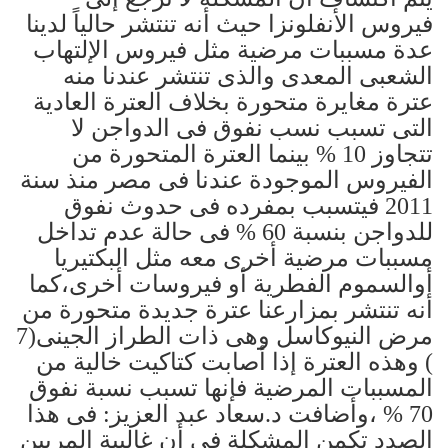
فيروس الأنفلونزا حيث أنه تنتشر حالياً لدينا
عدة مسببات مرضية مثل فيروس الإلتهاب
الشعبى المعدى والذى تنتشر عندنا منه
عترة مغايرة متحورة بخلاف العترة العادية
التى تسبب نسب نفوق فى الدواجن لا
تتجاوز 10 % بينما العترة المتحورة من
الفيروس الموجودة عندنا فى مصر منذ سنة
2011 فيتسبب بمفرده فى حدوث نفوق
للدواجن بنسبة 60 % فى حالة عدم تداخل
مسببات مرضية أخرى معه مثل البكتيريا
أوالسموم الفطرية أو فيروسات أخرى،كما
أنه تنتشر بمزارعنا عترة جديدة متحورة من
مرض النيوكاسل وهى ذات الطراز الجينى(7
) وهذه العترة إذا أصابت كتاكيت خالية من
المسببات المرضية فإنها تسبب نسبة نفوق
70 % ،وأضافت د.سعاد عبد العزيز: فى هذا
الصدد تكمن المشكلة فى أن غالبية المربين