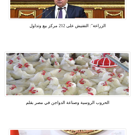
الزراعة": التفتيش على 212 مركز بيع وتداول
الحروب الروسية وصناعة الدواجن في مصر بقلم