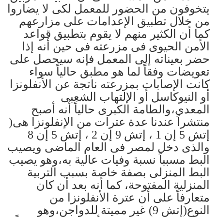
يتخوفون من الحضور للمعمل لكى لا يضاروا
من خلال تطبيق الإعدامات على مزارعهم
كما أن الكثير منهم لا يقوم بتطبيق قواعد
الأمن الحيوى فى مزرعته فى حين أنه إذا
حضر بعيناته إلى المعمل فإنه سيحصل على
تعويضات وفقاً لما هو مطبق حالياً سواء
كانت الإصابات بمزرعته ناتجة عن الأنفلونزا
أو النيوكاسل أو الإلتهاب الشعبى
المعدى،والطامة الكبرى حالياً أنه أصبح
منتشراً عندنا عدة عترات من الإنفلونزا هى(
إتش 5 إن 1 ، إتش 9 إن 2 ، إتش 5 إن 8
والذى دخل لمصر فى العام الماضى ويصيب
البط مسبباً نسبة وفيات عالية به،وهو يصيب
البط المنزلى بصفة خاصة بسبب التربية
المنزلية المفتوحة، كما أنه بعد أن كان
متعارفاً على أن عترة الأنفلونزا من
النوع(إتش 9) غير مميتة للدواجن،وهو