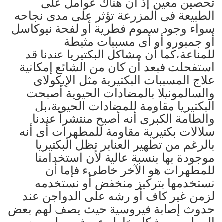
تحصين معين إذ أن هناك عوامل على
الطبيعة فى المزرعة تؤثر على مدى نجاحه
سواء وجود سموم فطرية أو لفحة نيوكاسل
أو جمبورو أو أى مسببات مثبطة
للمناعة،كما أن مشاكل البكتيريا عندنا قد
استفحلت فبعد أن كان من الشائع إمكانية
علاج المسببات البكتيرية مثل الإيكولاى
والسالمونيلا بالمضادات الحيوية أصبحت
البكتيريا مقاومة للمضادات الحيوية،بل
والطامة الكبرى أنه أصبح منتشراً عندنا
سلالات بكتيرية مقاومة للمطهرات أى أنه
بالرغم من تطهير العنابر تظل البكتيريا
موجودة بها بنسبة عالية لأن استخدامنا
للمطهرات هو الآخر خاطىء فإما أن
نستخدمها بتركيز منخفض أو نستخدمه
لزمن غير كاف أو رشه على الدواجن عند
حدوث إصابة فيروسية حيث يصف لهم بعض