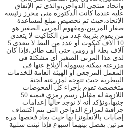
واتحاد منتجى الدواجن،والذى تم الإتفاق
عليه عندما كانت الدكتورة منى محرز رئيسة
الإتحاد،حيث تم تخصيص مبلغ لمساعدة
صغار المربين،ومفهوم المربى الصغير هو
من يقوم بتربية عدد من الكتاكيت لا يتعدى
10 آلاف كتكوت أو عدد من البط لا يتعدى 5
آلاف بطة أو رومى حتى ألف طائر،فإذا كان
لدى هذا المربى الصغير أى مشكلة فى
مزرعته يمكنه بسهولة الإبلاغ عنها فى
المعمل المرجعى أو الهيئة العامة للخدمات
البيطرية حيث تتوجه لمزرعته لجنة
متخصصة تقوم بإجراء كل الفحوصات
اللازمة له مقابل رسم رمزى قيمته 50
جنيهاً،ونؤكد أنه لا توجد حالياً إعدامات
جزافية لمزارع الدواجن التى يتم اكتشاف
إصابات بالأنفلونزا بها حيث يعاد فحصها مرة
مرتين يفصل بينهما أسبوع فإذا ثبتت سلبية