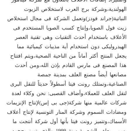
الهولندية،وشركة برج العرب لاستخلاص الزيوت
النباتية(جراند فودز)وتعمل الشركة فى مجال استخلاص
زيت فول الصويا،وإنتاج كسب الصويا المستخدم فى
الأعلاف باستخدام أحدث التقنيات وهى تقنية العصر
الهيدروليكى دون استخدام أية مذيبات كيميائية مما
يجعل المنتج أكثر أماناً من الناحية الصحية،ويتم افتتاح
هذا المصنع فى مارس القادم بإذن الله،ومن أحدث
مصانعها أيضاً مصنع العلف بمدينة جمصة
الصناعية،وتمتلك رونت فيتا أسطولاً حديثاً للنقل البرى
لنقل العلف للعملاء،وأضاف القصبى: نحن وكلاء لعدة
شركات عالمية منها شركة(جى بى إس)لإنتاج الإنزيمات
ومضادات السموم وشركة المنار التونسية لإنتاج أعلاف
الأسماك،وتتميز رونت فيتا بأنها أول شركة أنتجت ما
يسمى بعلف الشعرية سنة 1999 والذى يتميز بحجمه