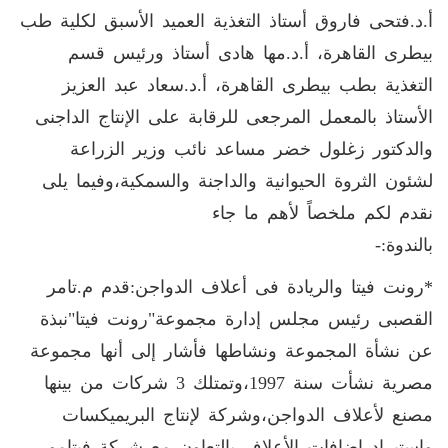
أ.د.فتحى فاروق أستاذ التغذية العميد الأسبق لكلية طب
بيطرى القاهرة، أ.د.مها هادى أستاذ ورئيس قسم
التغذية بطب بيطرى القاهرة، أ.د.سعاد عبد العزيز
الأستاذ بالمعمل المرجعى للرقابة على الإنتاج الداجنى
والدكتور زغلول خضر مساعد نائب وزير الزراعة
لشئون الثروة الحيوانية والداجنة والسمكية،وفيما يلى
نقدم لكم ملخصاً لأهم ما جاء
بالندوة:-
*رونت فيتا والريادة فى أعلاف الدواجن:قدم م.تامر
القصبى رئيس مجلس إدارة مجموعة"رونت فيتا"نبذة
عن نشأة المجموعة ونشاطها فأشار إلى أنها مجموعة
مصرية نشأت سنة 1997،وتمتلك 3 شركات من بينها
مصنع لأعلاف الدواجن،وشركة لإنتاج البريميكسات
واستيراد إضافات الأعلاف بالتعاون مع شركة فيتامور