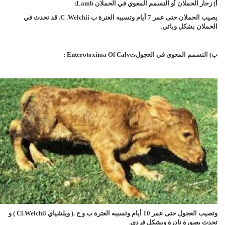
أ) زحار الحملان أو التسمم المعوي في الحملان
Lamb
:
يصيب الحملان حتى عمر 7 أيام وتسببه العترة ب
C .Welchii
. قد تحدث في
الحملان بشكل وبائي.
ب) التسمم المعوي في العجول
Enterotoxima Of Calves
:
وتصيب العجول حتى عمر 10 أيام وتسببه العترة ب و ج .( ويلشياي
Cl.welchii
) و
تحدث بصورة نادرة وبشكل فردي.