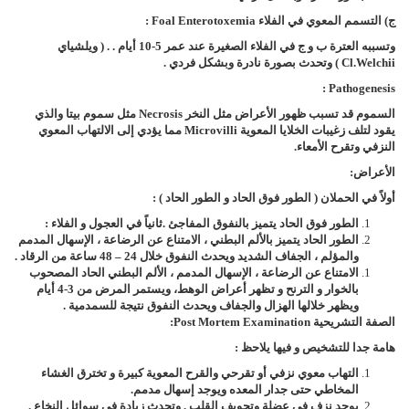
ج) التسمم المعوي في الفلاء
Foal Enterotoxemia
:
وتسببه العترة ب و ج في الفلاء الصغيرة عند عمر 5-10 أيام . . ( ويلشياي
Cl.welchii
) وتحدث بصورة نادرة وبشكل فردي .
:
Pathogenesis
السموم قد تسبب ظهور الأعراض مثل النخر
Necrosis
مثل سموم بيتا والذي
يقود لتلف زغيبات الخلايا المعوية
Microvilli
مما يؤدي إلى الالتهاب المعوي
النزفي وتقرح الأمعاء.
الأعراض:
أولاً في الحملان ( الطور فوق الحاد و الطور الحاد ) :
الطور فوق الحاد يتميز بالنفوق المفاجئ .
ثانياً في العجول و الفلاء :
الطور الحاد يتميز بالألم البطني ، الامتناع عن الرضاعة ، الإسهال المدمم
والمؤلم ، الجفاف الشديد ويحدث النفوق خلال 24 – 48 ساعة من الرقاد .
الامتناع عن الرضاعة ، الإسهال المدمم ، الألم البطني الحاد المصحوب
بالخوار و الترنح و تظهر أعراض الوهط، ويستمر المرض من 3-4 أيام
ويظهر خلالها الهزال والجفاف ويحدث النفوق نتيجة للسمدمية .
الصفة التشريحية
Post Mortem Examination
:
هامة جدا للتشخيص و فيها يلاحظ :
التهاب معوي نزفي أو تقرحي والقرح المعوية كبيرة و تخترق الغشاء
المخاطي حتى جدار المعده ويوجد إسهال مدمم.
يوجد نزف في عضلة وتجويف القلب . وتحدث زيادة في سوائل النخاع .