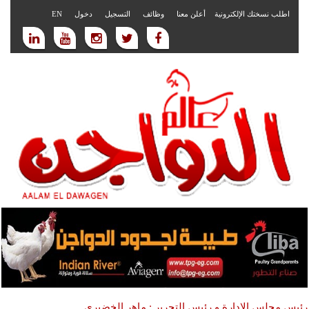
اطلب نسختك الإلكترونية
أعلن معنا
وظائف
التسجيل
دخول
EN
رئيس مجلس الادارة و رئيس التحرير : ماهر الخضيري