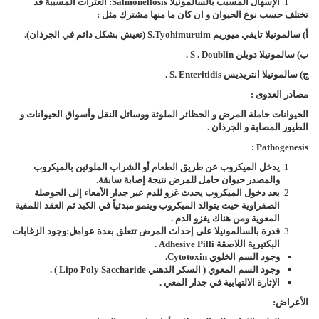
الإسهال المسبب بالسالمونيلا
Salmonellosis
:
العترات المسببة قد
تختلف حسب نوع الحيوان و ان كان ما منها مشترك مثل :
أ) سالمونيلا تايفي ميوريم
S.tyohimuruim
(تعيش بشكل دائم في الجرذان).
ب) سالمونيلا دوبلن
S . Doublin
.
ج) سالمونيلا انتريديس
S. Enteritidis
.
مصادر العدوى :
الحيوانات حاملة المرض و الحظائر الملوثة ووسائل النقل وأسواق الحيوانات و
الطيور المصابة و الجرذان .
:
Pathogenesis
يدخل الميكروب عن طريق الطعام أو الشراب الملوثين بالميكروب
والمصدر حيوان حامل للمرض نتيجة إصابة سابقة.
بعد دخول الميكروب يحدث غزو للدم عبر جدار الأمعاء إلى الحوصلة
الصفراوية حيث يتوالد الميكروب وينمو مبدئياً في الكبد ثم العقد اللمفية
المعوية ومن هناك يغزو الدم .
قدرة بالسالمونيلا على إحداث المرض تتعلق بعدة عوامل:
وجود الزغابات
البكتيرية اللاصقة
Adhesive Pilli
.
وجود السم الخلوي
Cytotoxin
.
وجود السم المعوي ( السكر الدهني
Lipo Poly Saccharide
) .
الإثارة الالتهابية في جدار المعي .
الأعراض: