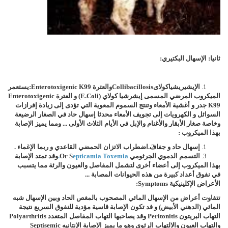
ثانيا: الإسهال البكتيري:
الإيشيريشياكولاى
Collibacillosis
والعترة
Enterotoxigenic K99
:
يستعمر
الميكروب المرضي المسمى إيشرشيا كولاي (
E.coli
) و العترة
Enterotoxigenic
K99
جدر و أغشية الأمعاء وتنتج السموم المعوية التي تؤدى إلى زيادة إفرازات
السوائل و الكهرويات إلى تجويف الأمعاء محدثا إسهال حاد في الصغار الرضيعة
وخاصة صغار الأبقار والأغنام والإبل في الأيام الثلاث الأولى ... ومما يميز الإصابة
بهذا الميكروب :
إسهال حاد و جفاف.
اضطراب الاتزان الحمضي القاعدي و ربما الإغماء .
التسمم الدموي الجرثومي
Epticamia Toxemia
Or S
.
وقد تمتد الإصابة
بهذا الميكروب إلى أعضاء أخرى لتشمل المفاصل والعيون والرئة مما يتسبب
في نفوق أعداد كبيرة من هذه الحيوانات المصابة ...
الأعراض الإكلينيكية
Symptoms
:
تتفاوت أعراض من الإسهال المائي المصحوب بالمغص الحاد وبين الإسهال شبه
المائي (الدهني الأبيض) و قد تكون الإصابة قاسية مؤدية للنفوق السريع نتيجة
التهاب البريتون
Peritonitis
وقد يصاحبها التهاب المفاصل المتعدد
Polyarthritis
والتهاب العيون والالتهاب الرئوي وهو ما يميز الإصابة الإنتانيه
Septisemic