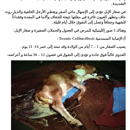
الشديدة .
في صغار الإبل تؤدى إلى الإسهال مائي أصفر ويغطي الأرجل الخلفية والذيل روث
جاف وتظهر العيون غائرة في مقلتها نتيجة للجفاف وآلاما في المعدة وفقداناً
للشهية وجفافاً وتصل إلى النفوق خلال أيام قليلة .
وهناك 3 صور إكلينيكية للمرض في العجول والحملان الصغيرة و صغار الإبل:
أ) الإصابة السمدمية
Toxmic Colibacillosis
:
يصيب الصغار من 1 – 7 أيام من الولادة وقد تمتد إلى عمر 14- 21 يوم .
العدوى غالباً فوق حادة و تؤدى إلى النفوق في غضون 12 – 36 ساعة و أعراضه: