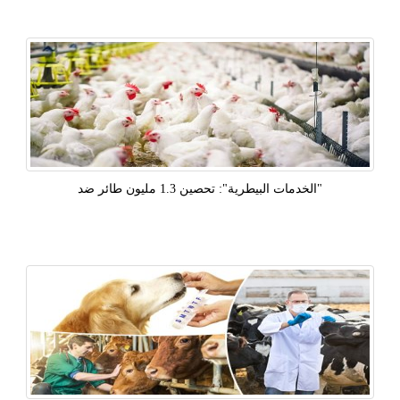
"الخدمات البيطرية": تحصين 1.3 مليون طائر ضد