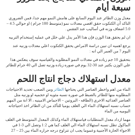
سبعة أيام
معدل وزن الطائر عند اليوم السابع على هامش النمو مهم جدا، فمن الضروري
التاكد أن الكتكوت حقق اقصي معدلات نمو (متوسط 180 جرام ) او حوالي 4.5 –
5.0 اضعاف وزنه في أساليب عند الفقس .
ان لم يحقق هذا الوزن فإن هذا الأمر يدل علي خلل في عمليه إستخدام التربيه
يرجع اهميه ان تبين دراسة الامراض يحقق الكتكوت اعلي معدلات وزنيه عند
اليوم 7 من العمر الي انه :
بتحقيق 10 جم زياده في معدلات النمو المطلوبه والقياسيه سوف ينعكس هذا
علي الوزن بكثير عند 30-32 يوم في صوره زياده وزنيه تصل الي 40 جرام للطائر
معدل استهلاك دجاج انتاج اللحم
الماء من اهم واخطر العناصر التي يحتاجها
الطائر
ومن الصعب تحديد الاحتياجات
المطلوبه منها للطائر بالضبط في صوره نسبه مئويه او حجميه او وزنيه مثل
العناصر الغذائيه الاخري (الطاقه - البروتين – الاحماض الامينيه ، الا انة من المهم
حساب نسبه استهلاك الماء الي العلف يوميا للتأكد من ان الطائر اخذ احتياجاته
اليوميه من الماء
مهما ازداد معدل المتطلبات فياستهلاك الماء وكذلك المعدل المتوسط في العلف
الماكول تظل نسبه استهلاك الماء الي العلف كما هي 1:2 وتصل الي 3-1 في
الاجواء الحارة الأجنبية وعموما يجب ان تتراوح درجه حراره الماء بين 25 – 27