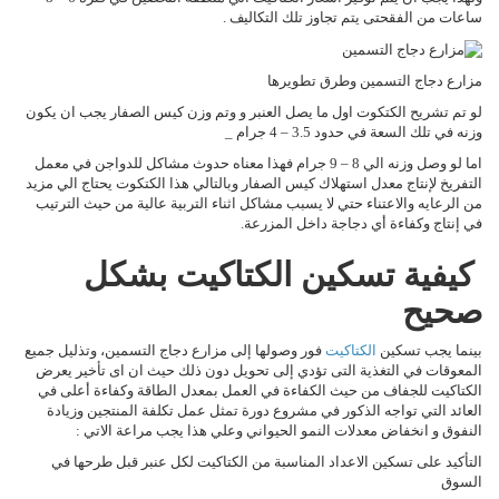
ساعات من الفقحتى يتم تجاوز تلك التكاليف .
مزارع دجاج التسمين وطرق تطويرها
لو تم تشريح الكتكوت اول ما يصل العنبر و وتم وزن كيس الصفار يجب ان يكون
وزنه في تلك السعة في حدود 3.5 – 4 جرام _
اما لو وصل وزنه الي 8 – 9 جرام فهذا معناه حدوث مشاكل للدواجن في معمل
التفريخ لإنتاج معدل استهلاك كيس الصفار وبالتالي هذا الكتكوت يحتاج الي مزيد
من الرعايه والاعتناء حتي لا يسبب مشاكل اثناء التربية عالية من حيث الترتيب
في إنتاج وكفاءة أي دجاجة داخل المزرعة.
كيفية تسكين الكتاكيت بشكل
صحيح
بينما يجب تسكين
الكتاكيت
فور وصولها إلى مزارع دجاج التسمين، وتذليل جميع
المعوقات في التغذية التى تؤدي إلى تحويل دون ذلك حيث ان اى تأخير يعرض
الكتاكيت للجفاف من حيث الكفاءة في العمل بمعدل الطاقة وكفاءة أعلى في
العائد التي تواجه الذكور في مشروع دورة تمثل عمل تكلفة المنتجين وزيادة
النفوق و انخفاض معدلات النمو الحيواني وعلي هذا يجب مراعة الاتي :
التأكيد على تسكين الاعداد المناسبة من الكتاكيت لكل عنبر قبل طرحها في
السوق