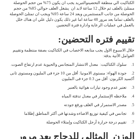
الكتاكيت الي منطقة التحضينوالتبريد يجب ان يكون 75% من حجم الحوصلة
ممتلئ بالعلف ثم خلال 12 ساعة لابد ان يشغل العلف حوالي 85% من حجم
الحوصلة من جانب المستثمرين ويعد 24 ساعة 95% ويجب ان تمتلئ الحوصلة
بالعلف تماما بعد مرور 48 ساعة اما غير ذلك يكون دليل علي ان هناك خلل
بالعمل في عمليات الرعاية وادارة فترة التحضين
تقييم فتره التحضين:
خلال الاسبوع الاول يجب متابعه الاخصاب في الكتاكيت بصفة منتظمة وتقييم
العوامل الآتية بدقة:
1. سلوك الكتاكيت: معدل الانتشار المتجانس والحيوية عدم ارتفاع الصوت.
2. جودة الهواء: مستوى الامونيا: أقل من 10 جزء فى المليون ومستوى ثانى
أكسيد الكربون: أقل من 0.3 جزء فى المليون
3. تعتبر عدم وجود تيارات هوائية بالعنبر
4. ملاحظه الإستثمار في معدل تدفئة المياه
5. مصدر الاستمرار في العلف ورفع جودته
6. تجانس في كيفية توزيع الاضاءه وشدتها فى أكثر المناطق إظلاما
7. تقييم درجة حرارة أرجل الكتاكيت وإمتلاء الحوصلة
الوزن المثالي للدجاج بعد مرور