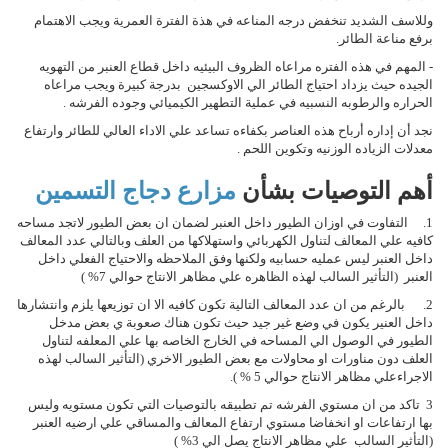
وللاسف الشديد تنخفض درجه المناعه في هذة الفترة العمرية ويجب الاهتمام
برفع مناعة الطائر.
- المهم في هذه الفتره مراعاه الظروف البيئيه داخل قطاع العنبر من التهويه
الجيده حيث يزداد احتياج الطائر الي الاوكسجين بدرجة كبيرة ويجب مراعاه
الحراره والرطوبه النسبيه في عملية التطهير الكيميائي وجوده الفرشه .
نجد أن إداره أرباح هذه العناصر بكفاءه تساعد علي الاداء العالي للطائر وارتفاع
معدلات الزياده الوزنيه وتكوين اللحم .
أهم التوصيات بشأن
مزارع دجاج التسمين
1. التفاوت في اوزان الطيور داخل العنبر لضمان ان بعض الطيور لاتجد مساحه
كافيه علي المعالف لتناول الكهربائي واستهلاكها من العلف وبالتالي عدد المعالف
داخل العنبر ليس عمليه حسابيه ولكنها وفق الملاحظه والاحتياج الفعلي داخل
العنبر (التأثير السالب لهذه الظاهره علي مظاهر الانتاج حوالي 7% )
2. بالرغم من ان عدد المعالف التالية تكون كافيه الا ان توزيعها يلزم وانتشارها
داخل العنير يكون في وضع غير جيد حيث تكون هناك صعوبة ي بعض مدخل
الطيور في الوصول الي المساحه في الخارج الخاصه بها علي المعلفه لتناول
العلف دون مناورات او محاولات مع بعض الطيور الاخري (التأثير السالب لهذه
الاجراءعلي مظاهر الانتاج حوالي 5 % ).
3 تاكد من ان مستوي الفرشه تم تطبيقه بالتوصيات التي تكون مستويه وليس
بها ارتفاعات او انخفاضا مستوي ارتفاع المعالف والمساقي علي ارضيه العنبر
(التأثير السالب علي مظاهر الانتاج يصل الي 3% )