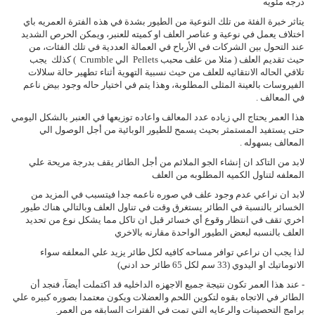
درجه مئويه
يتاثر خبرة الفئة من تلك النوعية من الطيور بشدة في هذه الفترة العمريه باي
اختلاف يعمل في نوعية و عناصر العلف او كميته للعنبر، ويمكن الحرص الشديد
عند التحول بين الشركات في الأرباح في العمالة العددية في تلك الفئات، من
حيث تقديم العلف ( مثلا من علف محبب Pellets الي Crumble ) كذلك يجب
تلافي الحاله الانتقائيه للعلف من حيث نسبية التهوية أثناء تطهير حالة سلالات
الفيروسات بالعينة المثلى المطلوبة، وهذا يتم في اختيار حاله وجود بيض ناعم
في المعالف .
هذا العمر يحتاج الي زياده عدد المعالف واعاده توزيعها في العنبر بالشكل اليومي
حتى يستفيد المستمثر بحيث يسمح للطيور الوبائية من أجل الوصول الي
المعالف بسهوله .
لابد من التاكد ان إنشاء الجو الملائم من أجل الطائر يقف بدرجة مريحة علي
المعلفه لتناول الكميه المطلوبه من العلف
لابد ان نراعي عدم وجود علف في صوره ناعمه جدا فيتسبب في المزيد من
الخسائر بالنسبة في الطائر يستغرق وقت في تناول العلف وبالتالي هناك طيور
اخري تقف في انتظار وقوع أي خسائر قبل ان تاكل مما يشكل نوع من تحديد
العلف بالنسبه لبعض الطيور الواحدة مقارنه بالاخري
لذا يجب ان نراعي توافر مساحه كافيه لكل طائر يزيد علي المعلفه سواء
الاتوماتيك او اليدوي (33 سم لكل 65 طائر حد ادني)
- عند هذا العمر تكون نتيجة جميع الاجهزه الداخليه قد اكتملت أيضآ، فنجد أن
الطائر في الاتجاه بقوه لتكوين اللحم والعضلات ويكون معتمدا بصوره كبيره علي
برامج التحصينات والرعايه التي تمت في الفترات السابقه من العمر.