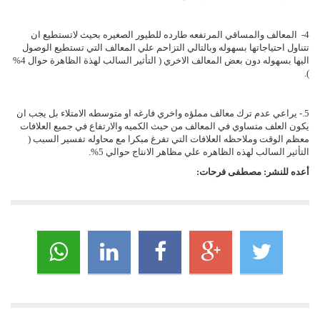
4- المعالف والمساقي المرتفعه طارده للطيور الصغيره بحيث لاتستطيع ان
تتناول احتياجاتها بسهوله وبالتالي التزاحم علي المعالف التي تستطيع الوصول
اليها بسهوله دون بعض المعالف الاخري ( التأثير السالب لهذة الظاهرة حوال 4%
).
5.- يراعي عدم ترك معالف مملؤه واخري فارغه او متوسطه الامتلاء بل يجب ان
يكون العلف متساوي في المعالف من حيث الكميه والارتفاع في جميع العلافات
معظم الوقت وملاحظه العلافات التي تفرغ مبكرا مع محاوله تفسير السبب (
التأثير السالب لهذه الظاهره علي مظاهر الانتاج حوالي 5%.
أعده للنشر: مصطفى فرحات: