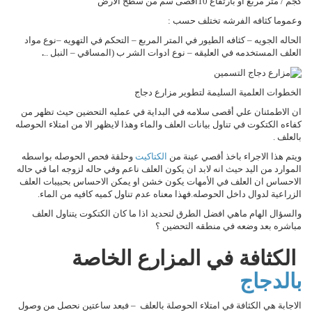
كجم / متر مربع او بارتفاع 10أقصى سم من سطح الارض
وعموما كثافه الفرشه تختلف حسب :
الحاله الجويه – كثافه الطيور في المتر المربع – التحكم في التهويه –نوع مواد
العلف المستخدمه في العليقه – نوع ادوات الشر ب (المساقي – النبل ..
.
الخطوات العلمية السليمة لتطوير مزارع دجاج
ان الاطمئنان علي أقصى سلامه في البداية في عمليه التحضين حيث تظهر من
كفاءه الكتكوت في تناول بيانات العلف والماء وهذا لايظهر الا من امتلاء الحوصله
بالعلف .
ويتم هذا الاجراء باخذ أقصي عينة من
الكتاكيت
وحلقة فحص الحوصله بواسطه
الموارد من اليد حيث انه لابد ان يكون العلف ناعم وفي حاله لزوجه اما في حاله
الاحساس ان العلف في الأمهات يكون خشن او يمكن الاحساس بحبيبات العلف
الزراعية لدوال داخل الحوصله.فهذا معناه عدم تناول كميه كافيه من الماء.
والسؤال الهام ماهي افضل الطرق لتحديد اذا ما كان الكتكوت يتناول العلف
مباشره بعد وضعه في منطقه التحضين ؟
الكثافة في المزارع الخاصة
بالدجاج
الاجابة هي الكثافة في امتلاء الحوصلة بالعلف – فبعد ساعتين نحصل من وصول