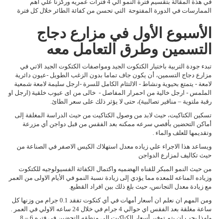
في هذة المقالة بتقسيم فترة النمو الي 4 فترات عمريه وركزنا علي أهم
الممارسات في الدورة المفتوحة التي تحسن من كفائة الطائر خلال كل فترة
الأسبوع الأول في مزارع دجاج
التسمين وطرق التعامل معه
تبدء جودة التربية باختيار الكتكوت الجيد ومواصفات الكتكوت الجيد الاتي في
مزارع دجاج التسمين، أن يكون جاف تماما بدون الزغب الطويل -عيون دائرية
لامعة - يتمتع بحيوية ونشاط - الالتئام الكامل للسرة -ارجل سليمة لامعة شمعية
الملمس - ارجل خالية من احمرار المفاصل - خالى من اى عيوب خلقية (ارجل او
رقبة ملتوية – مناقير تصالبية)، حتى لا يؤثر ذلك على سعر الطائ.
تسكين الكتاكيت، حيث لابد من وصول الكتاكيت من حيث الدراسة المغلقة إلى
أماكن التحضين بأقصي سرعه ممكنه بعد الفقس من قبل دواجن أي مزرعة
وتقديمها للعلف والماء .
ويساعد هذا الاجراء علي زياده معدل استهلاك الكيس الاصفر في الصناعة من
حيث تكاليف لمزارع الدواجن
من حيث النمو المبكر للقناه الهضميه واكتمال الكفائة الفسيولوجيه للكتكوت
وزياده المناعه للمعده مما يؤدي إلى زيادة نسبة النمو في الأيام الاولى من العمر
مع زيادة معدل التجانس، حيث بلغ ذلك بين افراد القطيع.
ومن المهم ان نعلم ان أسعار أمهات في أي كتكوت تفقد 0.1 جرام من وزنها كل
ساعة مغلقة بعد الفقس اي حوالي 4 جرام في خلال 24 ساعه الاولي في العمر .
ولهذا يجب ان يتم توفير أسعار الكتاكيت الي منطقه التحضين في فتره 6 – 8