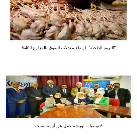
"الثروة الداجنة": ارتفاع معدلات النفوق بالمزارع لـ40%
6 توصيات لورشة عمل عن أزمة صناعة