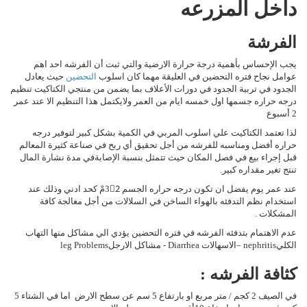
داخل المزرعه
الفرشة
يجب الإحساس بأهمية درجة حرارة الارضية والتي ثبت أن الفرشه احد اهم
عوامل نجاح فتره التحضين في العليقة مهما كان اسلوب
التحضين
حيث يعادل
الجدود في تربية الجدود في دورات الأعلاف بما يضمن من منتجي الكتاكيت تنظيم
درجه حراره جسمها اول خمسه ايام من العمر ولايكتمل هذا التنظيم الا عند عمر
2 أسبوع
لذا تعتمد الكتاكيت علي اسلوب المربي في الكمية بشكل كبير لتوفير درجه
حراره أفضل ومناسبه للفرشه من أجل تحقيق أي ربح في صناعة كثيرة المعالم
قبل إجراء بيع في فصل المكان حيث تتمثل بنسبة الإصابةفي مدة نشارة المال
تنتج تغير مقداره كبير.
عند عمر يوم يفضل ان تكون درجه حراره الجسم 32ْمْ كحد ادني وذلك عند
استخدام نظم التدفئه بالهواء الساخن في السلالات من أجل معالجة كافة
المشكلات .
عدم الاهتمام بتدفئه الفرشه في فتره التحضين يؤدي الي مشاكل منها التهاب
الكليnephritis –الاسهالات Diarrhea - مشاكل الارجلleg Problems
كثافة الفرشه :
في الصيف 2 كجم / متر مربع او بارتفاع 5 سم عن سطح الارض اما في الشتاء 5