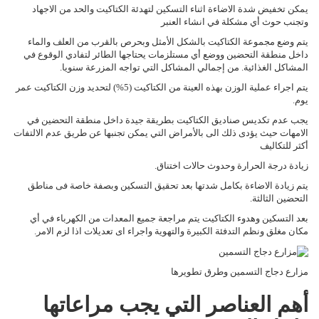
يمكن تخفيض شدة الاضاءة اثناء التسكين لتهدئة الكتاكيت والحد من الاجهاد
وتجنب حوث أي مشكلة في انشاء العنبر
يتم وضع مجموعة الكتاكيت بالشكل الأمثل وبحرص بالقرب من العلف والماء
داخل منطقة التحضين ووضع أي مستلزمات يحتاجها الطائر لتفادي الوقوع في
المشاكل الغذائية. من إجمالي المشاكل التي تواجه المزرعة سنويا.
يتم اجراء عملية الوزن بهذه العينة من الكتاكيت (5%) لتحديد وزن الكتاكيت عمر
يوم.
يجب عدم تكديس صناديق الكتاكيت بطريقة جيدة داخل منطقة التحضين في
الامهات حيث يؤدى ذلك الى بالأمراض التي يمكن تجنبها عن طريق عدم الالتفات
أكثر للتكاليف
زيادة درجة الحرارة وحدوث حالات اختناق.
يتم زيادة الاضاءة بكامل شدتها بعد تحقيق التسكين وبصفة خاصة فى مناطق
التحضين الثالثة.
بعد التسكين وهدوء الكتاكيت يتم مراجعة جميع المعدات من الكهرباء في أي
مكان مغلق ونظم التدفئة الكبيرة والتهوية واجراء اى تعديلات اذا لزم الامر.
مزارع دجاج التسمين وطرق تطويرها
أهم العناصر التي يجب مراعاتها