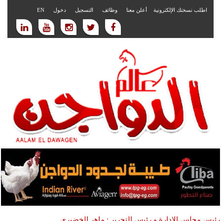
اطلب نسختك الإلكترونية
أعلن معنا
وظائف
التسجيل
دخول
EN
رئيس مجلس الادارة و رئيس التحرير : ماهر الخضيري