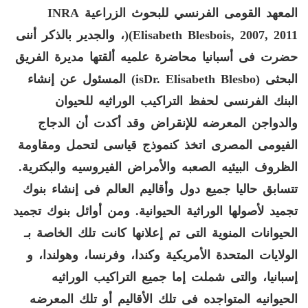
المعهد القومى الفرنسي للبحوث الزراعية
INRA
(Elisabeth Blesbois, 2007, 2011
)
، والجدير بالذكر أننى
حضرت فى أسبانيا محاضرة علميه ألقتها مديرة الفريق
البحثى
(
Dr. Elisabeth Blesbo
Is
)
المسئول عن إنشاء
البنك الفرنسى لحفظ التراكيب الوراثيه للحيوان
والدواجن المعرضه للإنقراض وقد أكدت أن الدجاج
الفيومى المصرى اتخذ كنموذج قياسى لتحمل ومقاومة
الظروف البيئيه الصعبه والأمراض الفيروسيه والبكترية
.
تتسابق حاليا جميع دول وأقاليم العالم فى إنشاء بنوك
تجميد لأصولها الوراثية الحيوانية
.
ومن أوائل بنوك تجميد
الحيوانات المنوية التى تم إعلانها كانت تلك
الخاصة بـ
الولايات المتحدة الأمريكية وكندا، وفرنسا، وهولندا، و
إسبانيا، والتى شملت إما جميع التراكيب الوراثيه
الحيوانيه المتواجده فى تلك الأقاليم أو تلك المعرضه