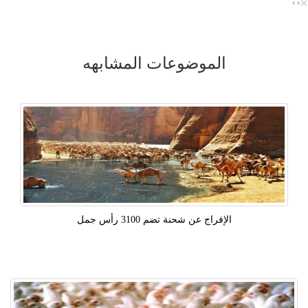
×
›
‹
الموضوعات المشابهه
الإفراج عن شحنة تضم 3100 رأس جمل