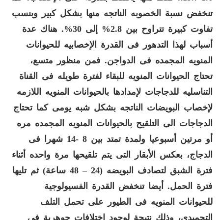
تنخفض نسبة الخصوبه الناتجه منها بشكل كبير وبنسب
تفاوت كبيرة تتراوح بين
2.8%
إلى
30%.
هناك عدة
أسباب لهذا التدهور فى القدرة الإخصابيه للحيوانات
المنويه المجمده فى الدواجن
.
فمن منظور متسع،
تحتاج الحيوانات المنويه للبقاء لفترة طويله فى القناة
التناسليه للدجاجات لإمدادها بالحيوانات المنويه اللازمه
لإخصاب البويضات الناتجه بشكل شبه يومى
كما تحتاج
الدجاجات الى التلقيح بالحيوانات المنويه المجمده مره
أو مرتين أسبوعيا ولمدة تمتد بين
8 -14
شهرا فى
الدجاج، بعكس الأبقار التى يتم تلقيحها مرة واحده أثناء
فترة الشبق لتصادف البويضه
(24 – 48
ساعة
)
ثم تليها
فترة الحمل
.
أيضا تنخفض القدرة الفسيولوجية
للحيوانات المنويه فى الطيور على تحمل التلف
التجميدى، وذلك نتيجة لوجود
اختلافات جوهرية فى