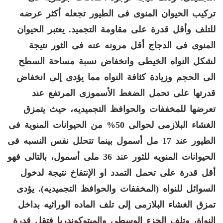
تركيب الحيوان المنوى
فى الطيور تجعله أكثر عرضه
للتلف وأقل قدرة على مقاومة التجميد
.
يعتبر الحيوان
المنوى فى الدجاج أقل مرونه عنه فى الثور نتيجة
لشكل النواه الخيطى وانخفاض نسبة مساحة السطح
الى الحجم وزيادة كثافة النواه مما يؤدى إلى انخفاض
قدرتها على تحمل الضغط الأسموزى المرتفع عند
تعرضها للمخففات والحوافظ التجميديه، حيث يتمزق
الغشاء البلازمى لحوالى
50%
من الحيوانات المنوية فى
الطيور عند
17
مل أسمول بينما تتحلل نفس النسبه فى
الحيوانات المنويه للثور عند
36
ملى أسمول، بالتالى فهو
أقل قدرة على تحمل التمدد او الإنتفاخ نتيجة لدخول
السوائل للنواه
(
المخففات والحوافظ التجميديه
).
يؤدى
تمزق الغشاء البلازمى إلى تلف الماده الوراثيه بداخل
النواة، وتلف الجزء الوسطى والميتوكوندريا فتقل قدرة