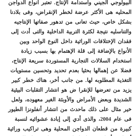
البيولوجي الجيني واستدامة الإنتاج
.
تعتبر أنواع الدواجن
المحليه هى الأكثر عرضة لخطر الإنقراض، وفى بلادنا
بشكل خاص، حيث تعانى من
تدهور صفاتها الإنتاجيه
والتناسليه نتيجة لكثرة التربية الداخلية والتى أدت إلى
فقدان الإختلافات الوراثية داخل النوع الواحد وبين
الأنواع بالإضافة إلى قلة الإهتمام بها بسبب زيادة
استخدام السلالات التجارية المستوردة سريعة الإنتاج،
فضلا عن إهمالها بحثيا بعدم تحديد وتحسين مستويات
التغذية المطلوبه لها
.
من جانب أخر، هناك خطر كبير
يزيد من
تعرضها للإنقرا ض هو
انتشار التقلبات البيئية
الشديدة وبعض الأمراض والأوبئة الغير معهوده، ولعل
خير مثال على ذلك ماحدث من انتشار أنفلونزا الطيور
فى عام
2004
، والذى أدي إلى إبادة عشوائيه لنسبة
كبيرة من قطعان الدواجن المحلية
وهى تراكيب وراثية