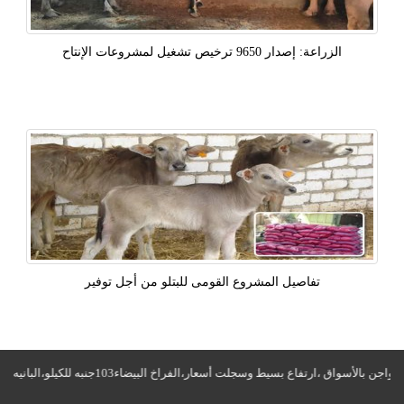
الزراعة: إصدار 9650 ترخيص تشغيل لمشروعات الإنتاح
تفاصيل المشروع القومى للبتلو من أجل توفير