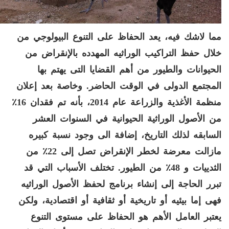
مما لاشك فيه، يعد الحفاظ على التنوع البيولوجي من
خلال حفظ التراكيب الوراثيه المهدده بالإنقراض من
الحيوانات والطيور من أهم القضايا
التى يهتم بها
المجتمع الدولى
في الوقت الحاضر
.
وخاصة بعد إعلان
منظمة الأغذية والزراعة عام
2014
، بأنه
تم فقدان
16
٪
من الأصول الوراثية الحيوانية في السنوات العشر
السابقه لذلك التاريخ، إضافة الى وجود نسبة كبيره
مازالت معرضة لخطر الإنقراض تصل إلى
22
٪ من
الثدييات و
48
٪ من الطيور
.
تختلف الأسباب التي قد
تبرر الحاجة إلى إنشاء برنامج لحفظ الأصول الوراثيه
فهى إما بيئيه أو تاريخية أو ثقافية أو اقتصادية، ولكن
يعتبر العامل الأهم هو الحفاظ على مستوى التنوع