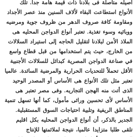
أصيله متأصلة فى بلادنا ذات قيمة هامة جدا
.
تلك
الأنواع استطاعت البقاء لألاف السنين منذ عصر الأجداد
ومقاومة كافة صروف الدهر من ظروف جوية ومرضيه
ووبائيه وسوء تغذية
.
تعتبر أنواع الدواجن المحليه هى
الملاذ الأمن لبلادنا لتقليل الحاجه إلى استيراد السلالات
من الخارج، حيث يتم استخدامها من قبل قطاع واسع
في صناعة الدواجن المصرية كبدائل للسلالات الأجنبية
الأقل تحملاً للتحديات الحرارية والمرضية السائدة
.
عالميا
تعتبر مثل تلك الأنواع هى
الأساس أو
المصدر الوحيد
الذى أتت منه الهجن التجاريه
.
وفى مصر تعتبر هى
الأساس لأى تحسين وراثى مأمول، كما أنها تسهل تنمية
المناطق الريفية وتلبية احتياجات السوق المستقبلية
.
الجدير بالذكر، أن أنواع الدواجن المحليه بكل اقليم
تلقى طلبا متزايدا عالميا، نتيجة لملائمتها للإنتاج