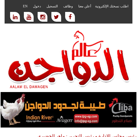
اطلب نسختك الإلكترونية
أعلن معنا
وظائف
التسجيل
دخول
EN
رئيس مجلس الادارة و رئيس التحرير : ماهر الخضيري