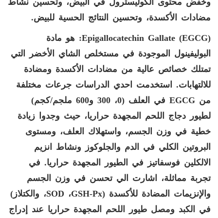
وخفض محتوى الكوليسترول في البيض، وتحسين نشاط
مضادات الأكسدة، وتحسين النتائج الحسية للبيض.
Epigallocatechin Gallate (EGCG)
: هو مادة
البوليفينول الموجودة في مستخلص الشاي الأخضر التي
تمتلك خصائص عالية من مضادات الأكسدة ومضادة
للالتهابات. استخدمت احدي الدراسات جرعات مختلفة
من
EGCG
في العلف (0، 300 و600 ملجم/كجم)
لطيور دجاج اللحم المجهدة حراريا، حيث وجدوا زيادة
خطية في وزن الجسم، واستهلاك العلف، ومستوى
البروتين الكلي في الدم والجلوكوز ونشاط انزيم
الالكلين فوسفاتيز في الطيور المجهدة حراريا. في
تجربة مماثلة، اشارت الي تحسن في وزن الجسم
والإنزيمات المضادة للأكسدة (
GSH-Px
،
SOD
، والكتلاز)
في الكبد ومصل طيور اللحم المجهدة حراريا عند إدراج