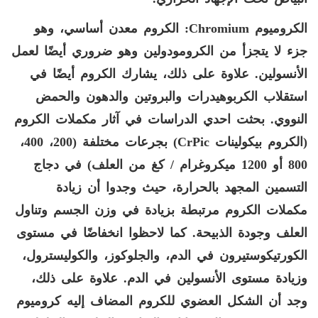
الكروميوم
Chromium
: الكروم معدن أساسي، وهو
جزء لا يتجزأ من الكرومودولين وهو ضروري أيضًا لعمل
الأنسولين. علاوة على ذلك، يشارك الكروم أيضًا في
استقلاب الكربوهيدرات والبروتين والدهون والحمض
النووي. بحثت احدي الدراسات في آثار مكملات الكروم
(الكروم بيكولينات
CrPic
) بجرعات مختلفة (200، 400،
800 أو 1200 ميكروغرام / كغ من العلف) في دجاج
التسمين المجهد بالحرارة، حيث وجدوا أن زيادة
مكملات الكروم مرتبطة بزيادة في وزن الجسم وتناول
العلف وجودة الذبيحة. كما لاحظوا انخفاضًا في مستوى
الكورتيكوستيرون في الدم، والجلوكوز، والكوليسترول،
وزيادة مستوى الأنسولين في الدم. علاوة على ذلك،
وجد أن الشكل العضوي للكروم المضاف إليه كروميوم