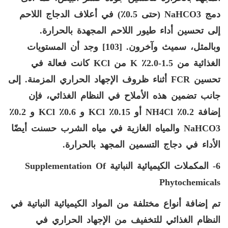
دمج
NaHCO3
(حتى 0.5٪) في أعلاف الدجاج اللاحم
إلى تحسين أداء طيور اللاحم المجهدة بالحرارة.
وبالمثل، سميث وآخرون. [103] وجد أن المستويات
الغذائية من 1.5-2.0٪
K
من
KCl
كانت فعالة في
تحسين
FCR
أثناء ظروف الإجهاد الحراري المزمنة. إلى
جانب تضمين هذه الأملاح في النظام الغذائي، فإن
إضافة 0.2٪
NH4Cl
أو 0.15٪
KCl
و 0.6٪
KCl
و 0.2٪
NaHCO3
والمياه الغازية في مياه الشرب حسنت أيضًا
الأداء في دجاج التسمين المجهد بالحرارة.
6- المكملات الكيميائية النباتية
Supplementation Of
Phytochemicals
تم إضافة أنواع مختلفة من المواد الكيميائية النباتية في
النظام الغذائي للتخفيف من الإجهاد الحراري في