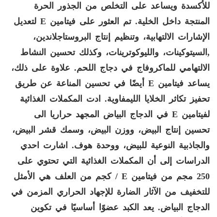
للأكسدة ويساعد على التخلص من الجذور الحرة
المنتجة داخل الخلية. تم العثور على فيتامين
E
لتعديل
الإشارات الالتهابية، وتنظيم إنتاج البروستاجلاندين،
,
السيتوكينات، والليوكوترينات، وكذلك تحسين النشاط
الالتهامي للماكروفاج في دجاج اللحم. علاوة على ذلك،
يساعد فيتامين
E
أيضًا في تحسين المناعة عن طريق
تحفيز تكاثر الخلايا الليمفاوية. ادت المكملات الغذائية
لفيتامين
E
في الدجاج البياض المجهد حراريا الى
تحسين إنتاج البيض، ووزن البيض، وسمك قشر البيض،
والجاذبية النوعية للبيض، ووحدة هوف. اشارت احدي
الدراسات إلى أن المكملات الغذائية التي تحتوي على
250 مجم من فيتامين
E
/ كجم من العلف هي الأمثل
للتخفيف من الآثار الضارة للإجهاد الحراري المزمن في
الدجاج البياض. يعد الكبد عضوًا أساسيًا في تكوين