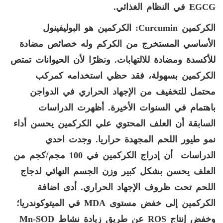
EGCG
في النظام الغذائي.
الكركمين
Curcumin
: الكركمين هو البوليفينول
الأساسي المستخرج من الكركم وله خصائص مضادة
للأكسدة ومضادة للالتهابات. ونظرًا لأن الحيوانات تمتص
الكركمين بسهولة، فقد حظي استخدامه كمركب
محتمل للتخفيف من الإجهاد الحراري في الدواجن
باهتمام في السنوات الأخيرة. أظهرت الدراسات
السابقة أن العلف المحتوي علي الكركمين يحسن أداء
نمو طيور اللحم المجهدة حراريا. وجدت احدي
الدراسات أن إدراج الكركمين في 100 مجم/كجم من
العلف يحسن بشكل كبير وزن الجسم النهائي لدجاج
اللحم تحت ظروف الإجهاد الحراري. أدى اضافة
الكركمين إلى خفض مستوى
MDA
في الميتوكوندريا؛
وخفض إنتاج
ROS
عن طريق زيادة نشاط
Mn-SOD