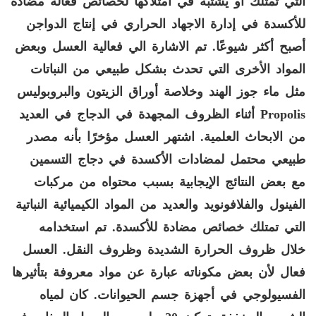
التي تمتلك أو يشتبه في امتلاكها لخصائص فعالة مضادة
للأكسدة في إدارة الاجهاد الحراري في إنتاج الدواجن
أصبح أكثر شيوعًا. تم الاشارة الي فعالية العسل وبعض
المواد الأخرى التي تحدث بشكل طبيعي من النباتات
مثل ماء جوز الهند وخلاصة أوراق الزيتون والبروبوليس
Propolis
أثناء الظروف المجهدة في الدجاج في العديد
من الابحاث العلمية. اشتهر العسل مؤخرًا بأنه مصدر
طبيعي محتمل لمضادات الأكسدة في دجاج التسمين
مع بعض النتائج الإيجابية بسبب محتواه من مركبات
الفينول والفلافونويد والعديد من المواد الكيميائية النباتية
التي تمتلك خصائص مضادة للأكسدة. تم استخدامه
خلال ظروف الحرارة الشديدة وظروف النقل. العسل
فعال لأن بعض مكوناته عبارة عن مواد معروفة بتأثيرها
الفسيولوجي في أجهزة جسم الحيوانات. كان لمياه