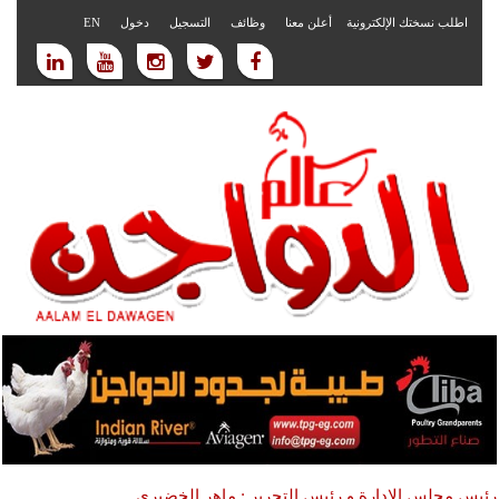
اطلب نسختك الإلكترونية
أعلن معنا
وظائف
التسجيل
دخول
EN
رئيس مجلس الادارة و رئيس التحرير : ماهر الخضيري