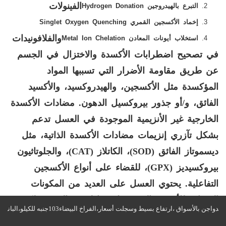
الفينولات
التبرع بالهيدروجين
Hydrogen Donation
إخماد الأكسجين القمري
Singlet Oxygen Quenching
والفلافونيدات
استخلاب أيونات المعادن
Metal Ion Chelation
في تصحيح اضطرابات الأكسدة والاختزال في الجسم
عن طريق مقاومة الأضرار التي تسببها المواد
المؤكسدة مثل الأكسجين، والهيدروكسيد، والأكسيد
الفائق، و/أو جذور بيروكسيل الدهون. مضادات الأكسدة
الخارجية غير الأنزيمية الموجودة في العسل تدعم
بشكل تآزري إنزيمات مضادات الأكسدة الذاتية، مثل
ديسموتاز الفائق (
SOD
)، الكاتلاز (
CAT
)، والجلوتاثيون
بيروكسيديز (
GPX
)، للقضاء على أنواع الأكسجين
التفاعلية. يحتوي العسل على العديد من المكونات
المضادة للأكسدة التي تعمل معًا لنفس الهدف ولكن
على مستويات خلوية وخلايا فرعية مختلفة.