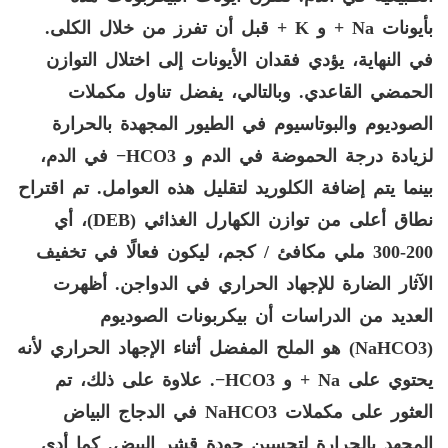
بأيونات
Na
+ و
K
+ قبل أن تفرز من خلال الكلى.
في النهاية، يؤدي فقدان الأيونات إلى اختلال التوازن
الحمضي القاعدي. وبالتالي، يفضل تناول مكملات
الصوديوم والبوتاسيوم في الطيور المجهدة بالحرارة
لزيادة درجة الحموضة في الدم و
HCO3
− في الدم،
بينما يتم إضافة الكلوريد لتقليل هذه العوامل. تم اقتراح
نطاق أعلى من توازن الكهارل الغذائي (
DEB
)، أي
200-300 ملي مكافئ / كجم، ليكون فعالًا في تخفيف
الآثار الضارة للإجهاد الحراري في الدواجن. أظهرت
العديد من الدراسات أن بيكربونات الصوديوم
(
NaHCO3
) هو الملح المفضل أثناء الإجهاد الحراري لأنه
يحتوي على
Na
+ و
HCO3
−. علاوة على ذلك، تم
العثور على مكملات
NaHCO3
في الدجاج البياض
المجهد بالحرارة لتحسين جودة قشر البيض. كما أدى