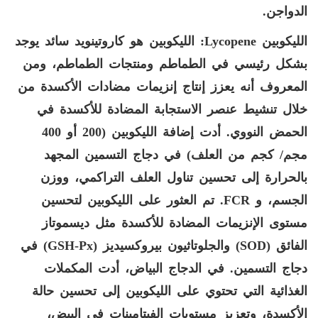
الدواجن.
الليكوبين
Lycopene
: الليكوبين هو كاروتينويد سائد يوجد
بشكل رئيسي في الطماطم ومنتجات الطماطم، ومن
المعروف أنه يعزز إنتاج إنزيمات مضادات الأكسدة من
خلال تنشيط عنصر الاستجابة المضادة للأكسدة في
الحمض النووي. أدت إضافة الليكوبين (200 أو 400
مجم/ كجم من العلف) في دجاج التسمين المجهد
بالحرارة إلى تحسين تناول العلف التراكمي، ووزن
الجسم، و
FCR
. تم العثور على الليكوبين لتحسين
مستوى الإنزيمات المضادة للأكسدة مثل ديسموتاز
الفائق (
SOD
) والجلوتاثيون بيروكسيديز (
GSH-Px
) في
دجاج التسمين. في الدجاج البياض، أدت المكملات
الغذائية التي تحتوي على الليكوبين إلى تحسين حالة
الأكسدة، وتعزيز مستويات الفيتامينات في البيض،