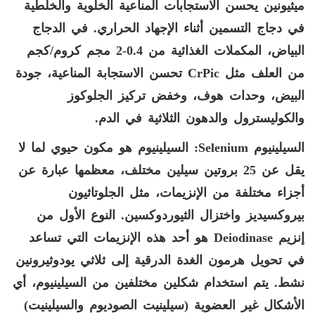
ميثيونين يحسن الاستجابات المناعية الخلوية والخلطية
في دجاج التسمين أثناء الإجهاد الحراري. في الدجاج
البياض، المكملات الغذائية من 0.4-2 مجم كروم/كجم
من العلف مثل
CrPic
تحسن الاستجابة المناعية، جودة
البيض، وحدات هوف، وخفض تركيز الجلوكوز
والكوليسترول والدهون الثلاثية في الدم.
السيلينيوم
Selenium
: السيلينيوم هو مكون حيوي لما لا
يقل عن 25 بروتين سيلين مختلف، معظمها عبارة عن
أجزاء مختلفة من الإنزيمات، مثل الجلوتاثيون
بيروكسيديز واختزال الثيوردوكسين. النوع الأول من
إنزيم
Deiodinase
هو أحد هذه الإنزيمات التي تساعد
في تحويل هرمون الغدة الدرقية إلى ثلاثي يودوثيرونين
نشط. يتم استخدام شكلين مختلفين من السيلينيوم، أي
الأشكال غير العضوية (سيلينيت الصوديوم والسيلينيت)