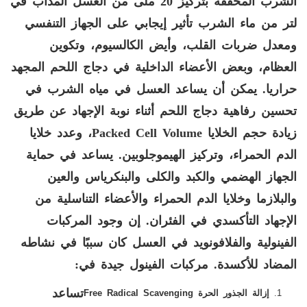
الشرب المخففة بتركيز 20 ملى من العسل المذاب في
لتر من ماء الشرب تأثير إيجابي على الجهاز التنفسي
ومعدل ضربات القلب، وأيض الكالسيوم، وتكوين
العظام، وبعض الأعضاء الداخلية في دجاج اللحم المجهد
حراريا. يمكن أن يساعد العسل في مياه الشرب في
تحسين رفاهية دجاج اللحم أثناء نوبة الإجهاد عن طريق
زيادة حجم الخلايا
Packed Cell Volume
، وعدد خلايا
الدم الحمراء، وتركيز الهيموجلوبين. يساعد في حماية
الجهاز الهضمي والكبد والكلى والبنكرياس والعين
والبلازما وخلايا الدم الحمراء والأعضاء التناسلية من
الإجهاد التأكسدي في الفئران. إن وجود المركبات
الفينولية والفلافونويد في العسل كان سببًا في نشاطه
المضاد للأكسدة. مركبات الفينول جيدة في:
تساعد
إزالة الجذور الحرة
Free Radical Scavenging