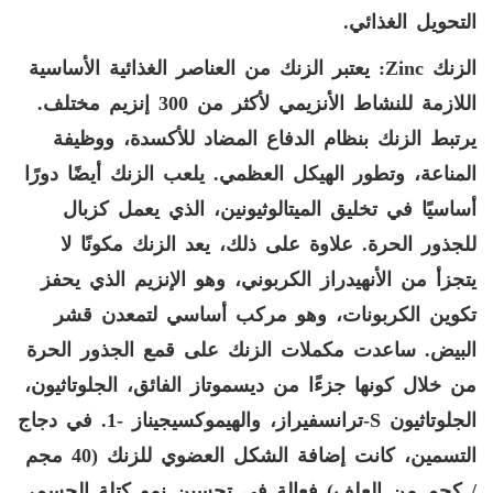
التحويل الغذائي.
الزنك
Zinc
: يعتبر الزنك من العناصر الغذائية الأساسية
اللازمة للنشاط الأنزيمي لأكثر من 300 إنزيم مختلف.
يرتبط الزنك بنظام الدفاع المضاد للأكسدة، ووظيفة
المناعة، وتطور الهيكل العظمي. يلعب الزنك أيضًا دورًا
أساسيًا في تخليق الميتالوثيونين، الذي يعمل كزبال
للجذور الحرة. علاوة على ذلك، يعد الزنك مكونًا لا
يتجزأ من الأنهيدراز الكربوني، وهو الإنزيم الذي يحفز
تكوين الكربونات، وهو مركب أساسي لتمعدن قشر
البيض. ساعدت مكملات الزنك على قمع الجذور الحرة
من خلال كونها جزءًا من ديسموتاز الفائق، الجلوتاثيون،
الجلوتاثيون
S
-ترانسفيراز، والهيموكسيجيناز -1. في دجاج
التسمين، كانت إضافة الشكل العضوي للزنك (40 مجم
/ كجم من العلف) فعالة في تحسين نمو كتلة الجسم،