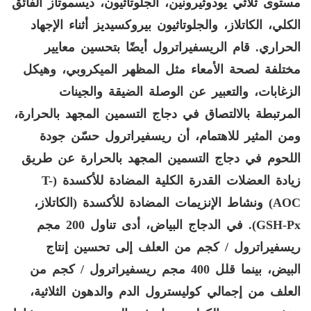
مستوى ثلاثي يودوثيرونين، الجلوتاثيون، ديسموتاز الفائق
الكلي، الكاتلاز، والجلوتاثيون بيروكسيديز أثناء الإجهاد
الحراري. قام الريسفيراترول أيضًا بتحسين معايير
مختلفة لصحة الأمعاء مثل المظهر الميكروبي، وهيكل
الزغابات، والتعبير عن الوصلة الضيقة والجينات
المرتبطة بالالتصاق في دجاج التسمين المجهد بالحرارة،
ومن المثير للاهتمام، أن ريسفيراترول حسّن جودة
اللحوم في دجاج التسمين المجهد بالحرارة عن طريق
زيادة العضلات القدرة الكلية المضادة للأكسدة (
T-
AOC
) ونشاط الإنزيمات المضادة للأكسدة (الكاتلاز،
GSH-Px
). في الدجاج البياض، أدى تناول 200 مجم
ريسفيراترول / كجم من العلف إلى تحسين إنتاج
البيض، بينما قلل 400 مجم ريسفيراترول / كجم من
العلف من إجمالي كوليسترول الدم والدهون الثلاثية،