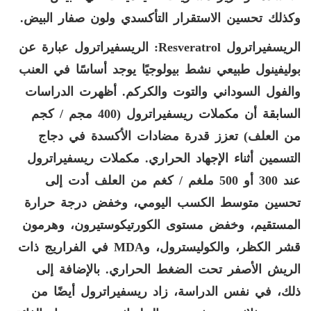
وكذلك تحسين الاستقرار التأكسدي ولون صفار البيض.
الريسفيراترول
Resveratrol
: الريسفيراترول عبارة عن
بوليفينول طبيعي نشط بيولوجيًا يوجد أساسًا في العنب
والفول السوداني والتوت والكركم. أظهرت الدراسات
السابقة أن مكملات ريسفيراترول (400 مجم / كجم
من العلف) تعزز قدرة مضادات الأكسدة في دجاج
التسمين أثناء الإجهاد الحراري. مكملات ريسفيراترول
عند 300 أو 500 ملغم / كغم من العلف أدت إلى
تحسين متوسط ​​الكسب اليومي، وخفض درجة حرارة
المستقيم، وخفض مستوى الكورتيكوستيرون، وهرمون
قشر الكظر، والكوليسترول، و
MDA
في الفراريج ذات
الريش الأصفر تحت الضغط الحراري. بالإضافة إلى
ذلك، في نفس الدراسة، زاد ريسفيراترول أيضًا من