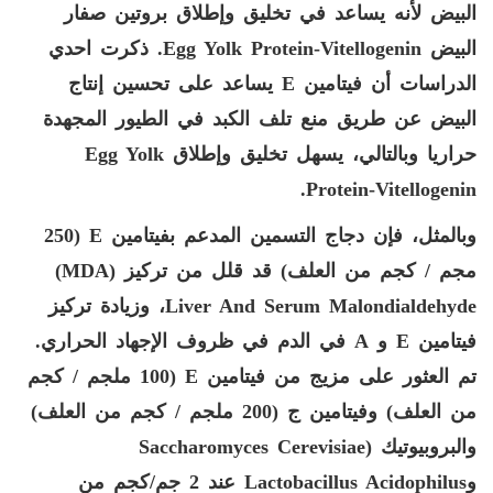
البيض لأنه يساعد في تخليق وإطلاق بروتين صفار
البيض
Egg Yolk Protein-Vitellogenin
. ذكرت احدي
الدراسات أن فيتامين
E
يساعد على تحسين إنتاج
البيض عن طريق منع تلف الكبد في الطيور المجهدة
حراريا وبالتالي، يسهل تخليق وإطلاق
Egg Yolk
.
Protein-Vitellogenin
وبالمثل، فإن دجاج التسمين المدعم بفيتامين
E
(250
مجم / كجم من العلف) قد قلل من تركيز (
MDA
)
Liver And Serum Malondialdehyde
، وزيادة تركيز
فيتامين
E
و
A
في الدم في ظروف الإجهاد الحراري.
تم العثور على مزيج من فيتامين
E
(100 ملجم / كجم
من العلف) وفيتامين ج (200 ملجم / كجم من العلف)
والبروبيوتيك (
Saccharomyces Cerevisiae
و
Lactobacillus Acidophilus
عند 2 جم/كجم من