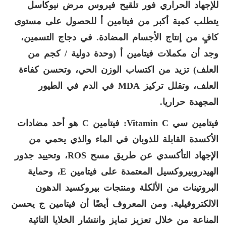
للإجهاد الحراري فور تلقيح فيروس مرض نيوكاسل
يتطلب كمية أكبر من فيتامين أ للحصول على مستوى
كافٍ من إنتاج الأجسام المضادة. في دجاج التسمين،
وجد أن مكملات فيتامين أ (وحدة دولية / كجم من
العلف) تزيد من اكتساب الوزن الحي، وتحسن كفاءة
العلف، وتقلل تركيز
MDA
في الدم في الطيور
المجهدة حراريا.
فيتامين سي
Vitamin C
: فيتامين
C
هو أحد مضادات
الأكسدة القابلة للذوبان في الماء والذي يحمي من
الإجهاد التأكسدي عن طريق مسح
ROS
، وتحييد جذور
الهيدروبيروكسيل المعتمدة على فيتامين
E
، وحماية
البروتينات من الألكلة ومنتجات بيروكسيد الدهون
الالكتروفيلية. ومن المعروف أيضًا أن فيتامين ج يحسن
المناعة من خلال تعزيز تمايز وانتشار الخلايا التائية