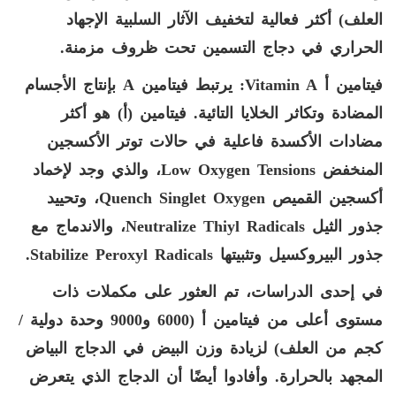
العلف) أكثر فعالية لتخفيف الآثار السلبية الإجهاد
الحراري في دجاج التسمين تحت ظروف مزمنة.
فيتامين أ
Vitamin A
: يرتبط فيتامين
A
بإنتاج الأجسام
المضادة وتكاثر الخلايا التائية. فيتامين (أ) هو أكثر
مضادات الأكسدة فاعلية في حالات توتر الأكسجين
المنخفض
Low Oxygen Tensions
، والذي وجد لإخماد
أكسجين القميص
Quench Singlet Oxygen
، وتحييد
جذور الثيل
Neutralize Thiyl Radicals
، والاندماج مع
جذور البيروكسيل وتثبيتها
Stabilize Peroxyl Radicals
.
في إحدى الدراسات، تم العثور على مكملات ذات
مستوى أعلى من فيتامين أ (6000 و9000 وحدة دولية /
كجم من العلف) لزيادة وزن البيض في الدجاج البياض
المجهد بالحرارة. وأفادوا أيضًا أن الدجاج الذي يتعرض