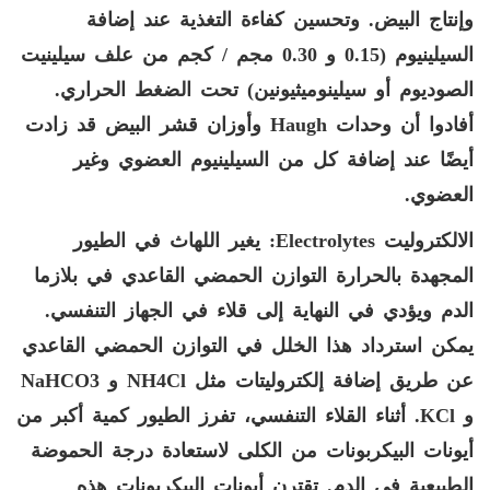
وإنتاج البيض. وتحسين كفاءة التغذية عند إضافة
السيلينيوم (0.15 و 0.30 مجم / كجم من علف سيلينيت
الصوديوم أو سيلينوميثيونين) تحت الضغط الحراري.
أفادوا أن وحدات
Haugh
وأوزان قشر البيض قد زادت
أيضًا عند إضافة كل من السيلينيوم العضوي وغير
العضوي.
الالكتروليت
Electrolytes
: يغير اللهاث في الطيور
المجهدة بالحرارة التوازن الحمضي القاعدي في بلازما
الدم ويؤدي في النهاية إلى قلاء في الجهاز التنفسي.
يمكن استرداد هذا الخلل في التوازن الحمضي القاعدي
عن طريق إضافة إلكتروليتات مثل
NH4Cl
و
NaHCO3
و
KCl
. أثناء القلاء التنفسي، تفرز الطيور كمية أكبر من
أيونات البيكربونات من الكلى لاستعادة درجة الحموضة
الطبيعية في الدم. تقترن أيونات البيكربونات هذه