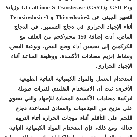
و
GSH-Px
و
Glutathione S-Transferase (GSST)
وزيادة
التعبير الجيني عن
Thioredoxin-2
و
Peroxiredoxin-3
أثناء الإجهاد الحراري في دجاج التسمين. في الدجاج
البياض، أدت إضافة 150 مجم/كجم من العلف مع
الكركمين إلى تحسين أداء وضع البيض، ونوعية البيض،
ونشاط إنزيم مضادات الأكسدة، ووظيفة المناعة أثناء
الإجهاد الحراري.
استخدام العسل والمواد الكيميائية النباتية الطبيعية
الأخرى: ثبت أن الاستخدام التقليدي لفترات طويلة
لتركيبة مضادات الأكسدة المضادة للإجهاد والتي تحتوي
على مزيج من الفيتامينات والمعادن لمساعدة دجاج
اللحم على التأقلم أثناء موجات الحرارة أثناء التربية
فعالة. ومع ذلك، فإن استخدام المواد الكيميائية النباتية