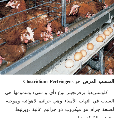
المسبب المرض
هو
Clostridium Perfringens
1- كلوستريديا برفرنجينز نوع (أي و سي) وسمومها هي
السبب في التهاب الأمعاء وهي جراثيم لاهوائية وموجبة
لصبغة جرام هو ميكروب ذو جراثيم عالية
.
ويرتبط
وجوده بالكوكسيديا