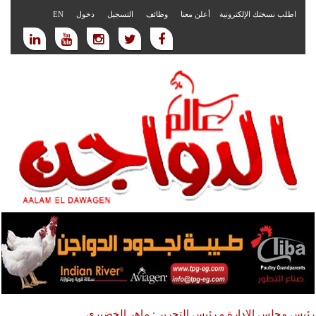
اطلب نسختك الإلكترونية
أعلن معنا
وظائف
التسجيل
دخول
EN
رئيس مجلس الادارة و رئيس التحرير : ماهر الخضيري