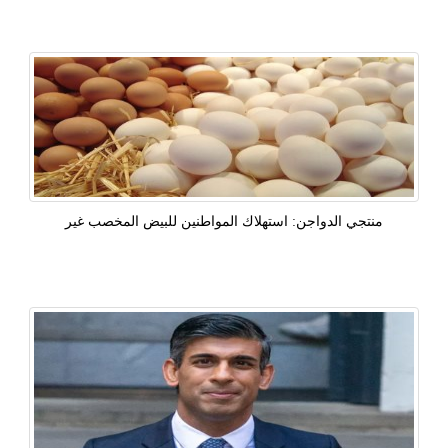
منتجي الدواجن: استهلاك المواطنين للبيض المخصب غير