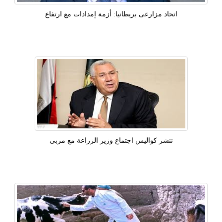
اتحاد مزارعى بريطانيا: أزمة إمدادات مع ارتفاع
ننشر كواليس اجتماع وزير الزراعة مع مربى