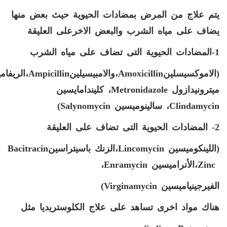
يتم علاج من المرض بمضادات الحيوية حيث بعض منها
يضاف على مياه الشرب والبعض الاخرعلى العليقة
1-المضادات الحيوية التى تضاف على مياه الشرب
(الاموكسيسلين
Amoxicillin
،والامب
يسيلين
Ampicillin
،الريفام
ي
ميترونيدازول
Metronidazole
، كليندامايسين
Clindamycin
، سالينوميسين
Salynomycin
)
2- المضادات الحيوية التى تضاف على العليقة
(اللينكوميسين
Lincomycin
،الزنك باسيتراسين
Bacitracin
Zinc
،الأنراميسين
Enramycin
،
الفيرجينياميسين
Virginamycin
)
هناك مواد اخرى تساهد على علاج الكلوستريديا مثل