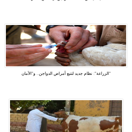
"الزراعة": نظام جديد لتتبع أمراض الدواجن.. و"الأمان