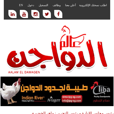
اطلب نسختك الإلكترونية
أعلن معنا
وظائف
التسجيل
دخول
EN
رئيس مجلس الادارة و رئيس التحرير : ماهر الخضيري