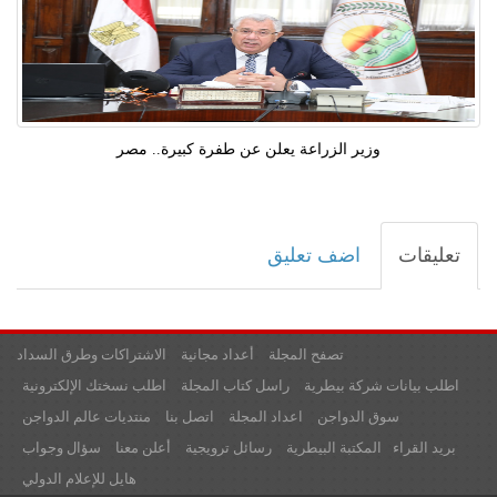
وزير الزراعة يعلن عن طفرة كبيرة.. مصر
تعليقات
اضف تعليق
تصفح المجلة
أعداد مجانية
الاشتراكات وطرق السداد
اطلب بيانات شركة بيطرية
راسل كتاب المجلة
اطلب نسختك الإلكترونية
سوق الدواجن
اعداد المجلة
اتصل بنا
منتديات عالم الدواجن
بريد القراء
المكتبة البيطرية
رسائل ترويجية
أعلن معنا
سؤال وجواب
هايل للإعلام الدولي