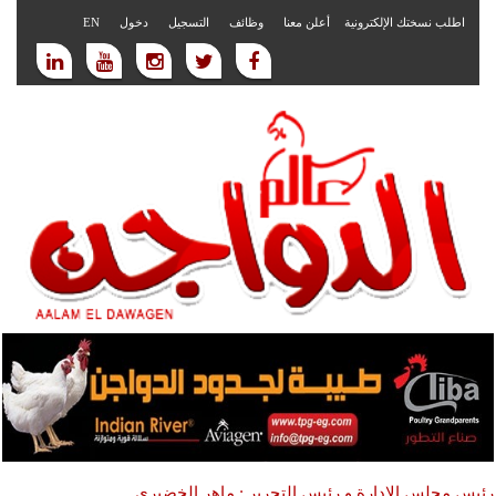
اطلب نسختك الإلكترونية
أعلن معنا
وظائف
التسجيل
دخول
EN
رئيس مجلس الادارة و رئيس التحرير : ماهر الخضيري