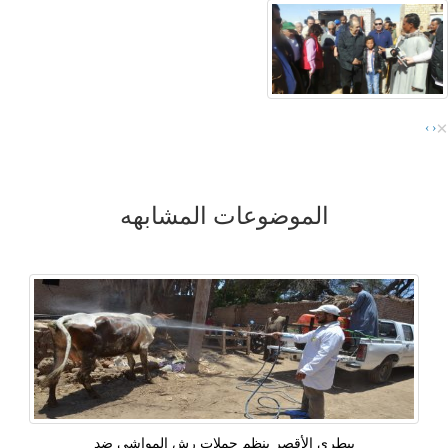
×
›
‹
الموضوعات المشابهه
بيطرى الأقصر ينظم حملات رش المواشى ضد