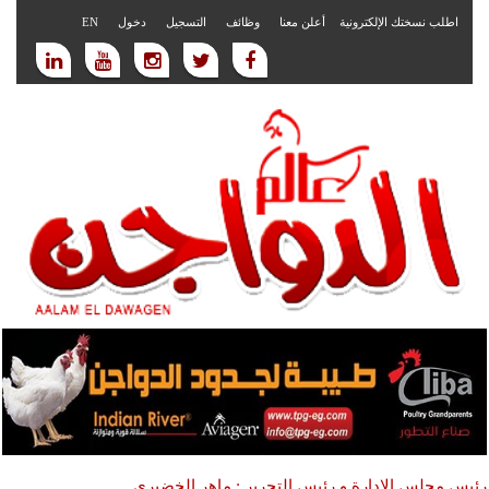
اطلب نسختك الإلكترونية
أعلن معنا
وظائف
التسجيل
دخول
EN
رئيس مجلس الادارة و رئيس التحرير : ماهر الخضيري