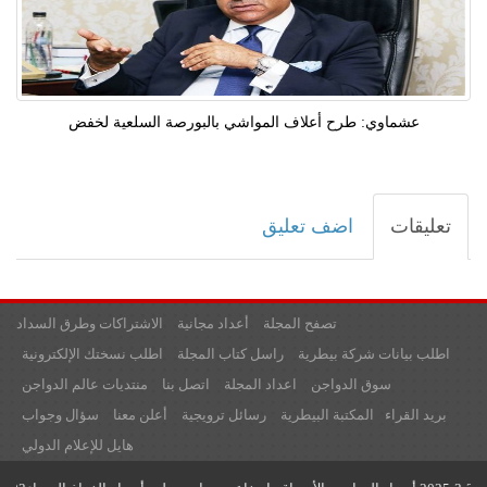
عشماوي: طرح أعلاف المواشي بالبورصة السلعية لخفض
تعليقات
اضف تعليق
تصفح المجلة
أعداد مجانية
الاشتراكات وطرق السداد
اطلب بيانات شركة بيطرية
راسل كتاب المجلة
اطلب نسختك الإلكترونية
سوق الدواجن
اعداد المجلة
اتصل بنا
منتديات عالم الدواجن
بريد القراء
المكتبة البيطرية
رسائل ترويجية
أعلن معنا
سؤال وجواب
هايل للإعلام الدولي