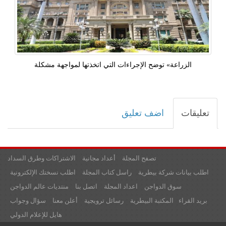
الزراعة» توضح الإجراءات التي اتخذتها لمواجهة مشكلة
تعليقات
اضف تعليق
تصفح المجلة
أعداد مجانية
الاشتراكات وطرق السداد
اطلب بيانات شركة بيطرية
راسل كتاب المجلة
اطلب نسختك الإلكترونية
سوق الدواجن
اعداد المجلة
اتصل بنا
منتديات عالم الدواجن
بريد القراء
المكتبة البيطرية
رسائل ترويجية
أعلن معنا
سؤال وجواب
هايل للإعلام الدولي