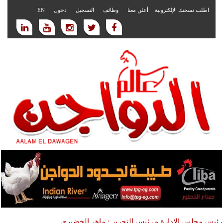
اطلب نسختك الإلكترونية
أعلن معنا
وظائف
التسجيل
دخول
EN
رئيس مجلس الادارة و رئيس التحرير : ماهر الخضيري