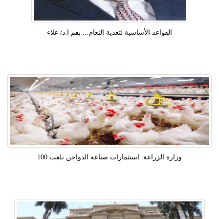
القواعد الأساسية لتغذية النعام... بقم ا.د/ علاء
وزارة الزراعة: استثمارات صناعة الدواجن بلغت 100