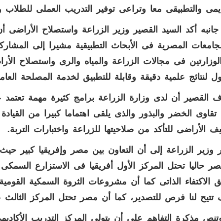
ديمى والتطبيقى معا وتراعى توفير التدريب العملى للطلاب وت
انبه أكد السيد القصير وزير الزراعة واستصلاح الأراضى أن
جامعات المصرية فى الأبحاث التطبيقية مشيرا إلى المشاركة ا
الوزارتين فى مجالات الزراعة والمياه والرى واستصلاح الأر
ل لنتائج علمية دقيقة وقابلة للتطبيق لخدمة المصلحة العامة
 القصير أن لدى وزارة الزراعة برامج كثيرة مهمة تعتمد ع
ج تقاوى الخضر والبذور والذى يلقى اهتماما كبيرا من القياد
ف الأراضى للتأكد من صلاحيتها للزراعة واختبارات التربة.
 الاكتفاء الذاتى كما أن مشروعات الثروة السمكية القومية 
تيح لنا فرص للتصدير، كما أن مصر تحتل المركز الثالث عا
تنص مذكرة التفاهم على أن يتولى المركز التدريب الأكاديمى 