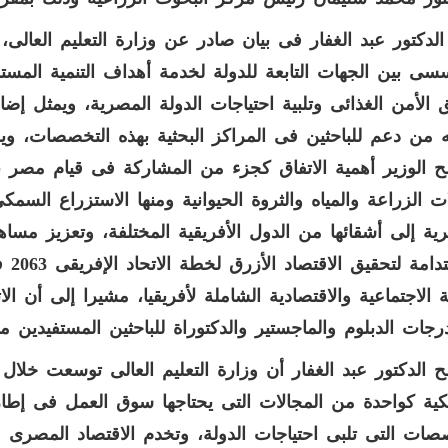
الدكتور عبد الغفار فى بيان صادر عن وزارة التعليم العالى، 
سى بين الجهات التابعة للدولة لخدمة أهداف التنمية المست
 الأمن الغذائى وتلبية احتياجات الدولة المصرية، ويمثل إض
 من دعم للباحثين فى المراكز البحثية بهذه التخصصات، وي
 الوزير أهمية الاتفاق كجزء من المشاركة فى قيام مصر بدو
ت الزراعة والمياه والثروة الحيوانية ومنها الاستزراع السم
ية إلى أشقائها من الدول الأفريقية المختلفة، وتعزيز مس
المس
ية الاجتماعية والاقتصادية الشاملة لأفريقيا، مشيرا إلى أن 
جات الدبلوم والماجستير والدكتوراة للباحثين المستفيدين م
 الدكتور عبد الغفار أن وزارة التعليم العالى توسعت خلال ا
ية كواحدة من المجالات التى يحتاجها سوق العمل فى إطار
صات التى تلبى احتياجات الدولة، وتخدم الاقتصاد المصرى وت