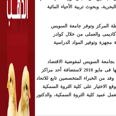
حرية، وبحوث تربية الأحياء المائية
نشطة المركز وتوفر جامعة السويس
أكاديمى والعملى من خلال كوادر
جهزة وتوفير المواد الدراسية
ة بجامعة السويس لمفوضية الاقتصاد
الريفى والزراعة التابعة للاتحاد الافريقى فى المسابقة التى أطلقها فى مايو 2018 لاستضافة أحد مراكز
 وفد من الخبراء المتخصصين تابع للاتحاد
 الملفات المتقدمة على مدار 3 سنوات ووقع الاختيار على كلية الثروة السمكية
مل عميد كلية الثروة السمكية، والدكتور