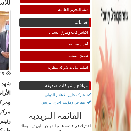
للاس
هيئة التحرير العلمية
خدماتنا
الاشتراكات وطرق السداد
أعداد مجانية
تصفح المجلة
اطلب بيانات شركة بيطرية
2020-12-15 11:00:29
شهد ا
مواقع وشركات صديقة
الأرا
شركة هايل للاعلام الدولى
ومركز
معرض ومؤتمر اجرى بيزنس
مركز 
القائمه البريديه
رئيس 
اشترك في قائمة عالم الدواجن البريديه ليصلك
والدك