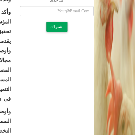
كل جديد
وأكد 
المؤس
اشتراك
تحقيق
يقدمه
وأوضح
مجالا
المصر
التنم
فى در
وأوضح
السمك
التخص