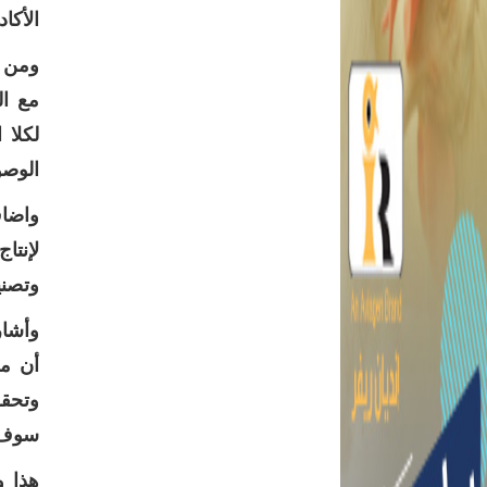
الأكا
ومن ج
مع ال
لكلا 
الوصو
واضاف
لإنتا
وتصني
وتحقق
سوف ت
هذا و