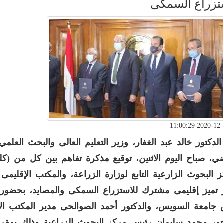
تزراع السمكى
لدكتور خالد عبد الغفار، وزير التعليم العالى والبحث العلم
ضي، صباح اليوم الاثنين، توقيع مذكرة تفاهم بين كل من (ك
 البحوث الزارعية التابع لوزارة الزراعة، والمكتب الإقليمى لل
تميز إقليمى مشترك للاستزراع السمكى والمصايد، بحضور ا
جامعة السويس، والدكتور أحمد الصوالحى مدير المكتب الإقليم
تور محمد سليمان رئيس مركز البحوث الزراعية وذلك بمقر وز