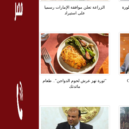
ورة
الزراعة تعلن موافقة الإمارات رسميا
على استيراد
"ثورة تهز عرش لحوم الدواجن".. طعام
مائدتك