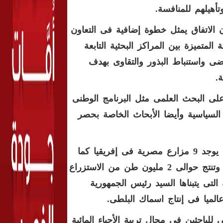
أهيلهم للمنافسة.
 الاتفاق يمثل خطوة إضافية فى التعاون
لمتميزة بين المراكز البحثية التابعة
اضى واستنباط البذور والتقاوى بهدف
.
لى البحث العلمى مثل البرنامج الوطنى
ة السياسية وأيضا الأبحاث الخاصة بحصر
وأشار وزير الزراعة إلى أن التعاون بين مصر وإفريقيا كبير حيث يوجد 9 مزارع مصرية فى إفريقيا كما
أن مصر حاليا تحتل المركز الأول أفريقيا فى الاستزارع السمكى وتنتج حوالى 2 مليون طن من الاستزراع
التى يتبناها السيد رئيس الجمهورية
لميا فى إنتاج اسماك البلطى.
للباحثين فى مجال تربية الأحياء المائية