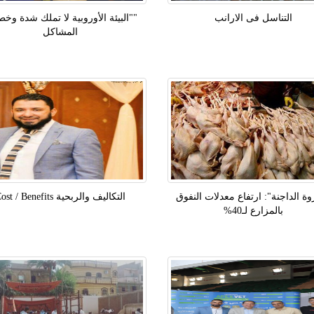
التناسل فى الارانب
""البيئة الأوروبية لا تملك شدة وخط
المشاكل
وة الداجنة": ارتفاع معدلات النفوق
التكاليف والربحية Cost / Benefits
بالمزارع لـ40%