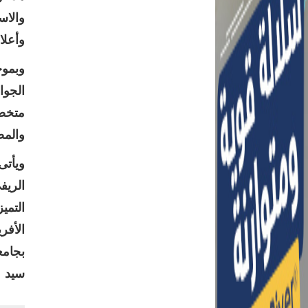
والاس
وأعلا
‏وبمو
الجوا
متخصص
والمص
‏ويأت
التمي
بجامع
سيد خ