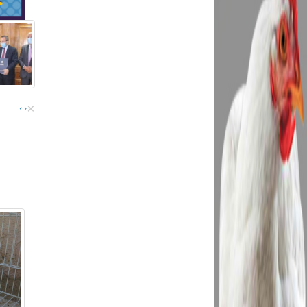
×
›
‹