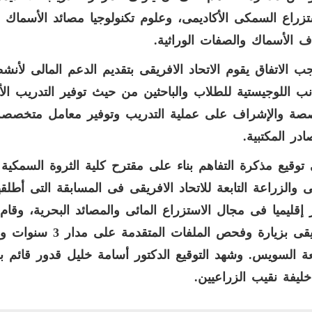
تزراع السمكى الأكاديمى، وعلوم تكنولوجيا مصائد الأسماك الب
ف الأسماك والصفات الوراثية.
جب الاتفاق يقوم الاتحاد الافريقى بتقديم الدعم المالى لأ
نب اللوجيستية للطلاب والباحثين من حيث توفير التدريب ال
ة والإشراف على عملية التدريب وتوفير معامل متخصصة م
ادر المكتبية.
ى توقيع مذكرة التفاهم بناء على مقترح كلية الثروة السمكي
ز إقليميا فى مجال الاستزراع المائى والمصائد البحرية، وقام
الأفريقى بزيارة وفحص
ة السويس. و‏شهد التوقيع الدكتور أسامة خليل قدور قائم بع
ليفة نقيب الزراعيين.