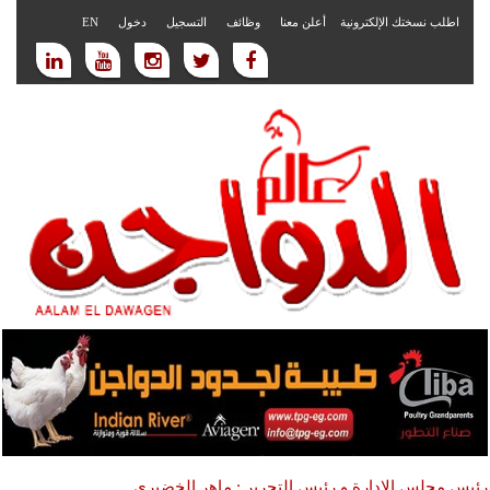
اطلب نسختك الإلكترونية
أعلن معنا
وظائف
التسجيل
دخول
EN
رئيس مجلس الادارة و رئيس التحرير : ماهر الخضيري