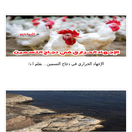
الإجهاد الحراري في دجاج التسمين... بقلم ا.د/