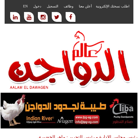
اطلب نسختك الإلكترونية
أعلن معنا
وظائف
التسجيل
دخول
EN
رئيس مجلس الادارة و رئيس التحرير : ماهر الخضيري