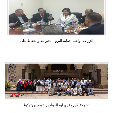
الزراعة: واجبنا حماية الثروة الحيوانية والحفاظ على
"شركة كايرو ثري ايه للدواجن" توقع بروتوكولا