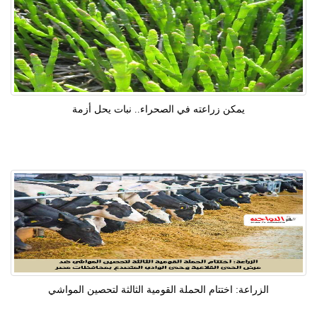
يمكن زراعته في الصحراء.. نبات يحل أزمة
الزراعة: اختتام الحملة القومية الثالثة لتحصين المواشي