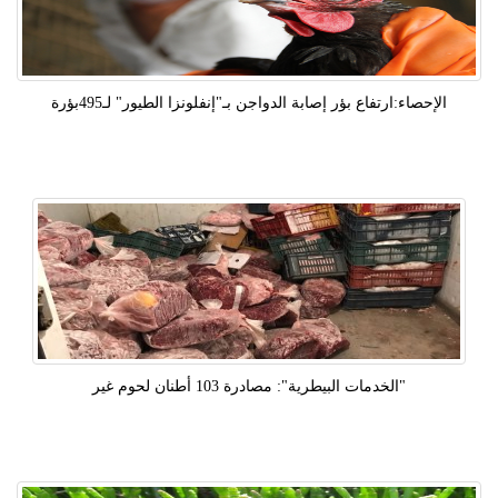
الإحصاء:ارتفاع بؤر إصابة الدواجن بـ"إنفلونزا الطيور" لـ495بؤرة
"الخدمات البيطرية": مصادرة 103 أطنان لحوم غير