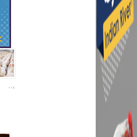
×
›
‹