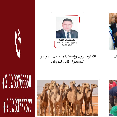
 تحصن 650 ألف
الأتكوديازول وإستخداماته في الدواجن
(مسحوق قابل للذوبان