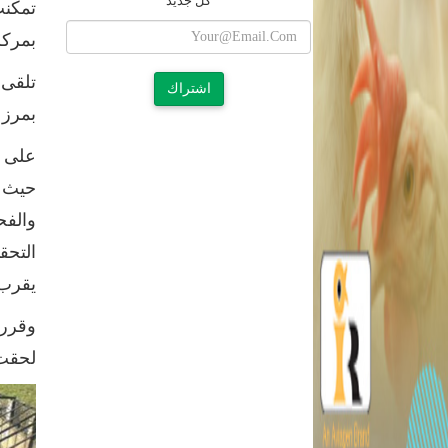
كل جديد
تمكنت
بمركز
تلقى 
اشتراك
بمرزع
على ا
حيث ت
والفح
التحق
يقرب من 2500 دجاجة وتبين نفوقهم، وجرى تحر
وقرر 
لحقت