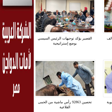
القصير يؤكد توجيهات الرئيس السيسي
بوضع إستراتيجية
وية
تحصين 92863 رأس ماشية من الحمى
القلاعية