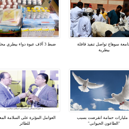
معة سوهاج تواصل تنفيذ قافلة
ضبط 3 آلاف عبوة دواء بيطري مخالف
بيطرية
 مليارات حمامة انقرضت بسبب
العوامل المؤثرة على السلامة المع
"الطاعون الحيوانى"
للطائر