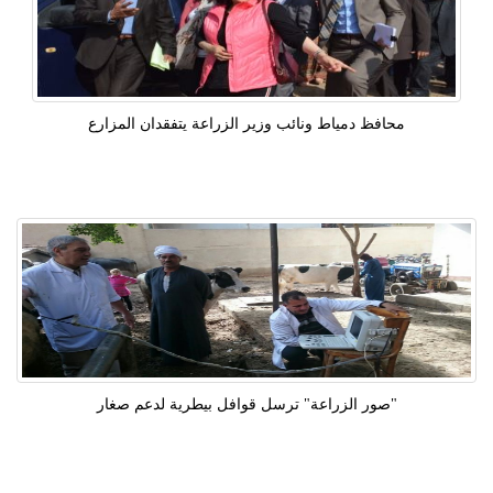
محافظ دمياط ونائب وزير الزراعة يتفقدان المزارع
"صور الزراعة" ترسل قوافل بيطرية لدعم صغار