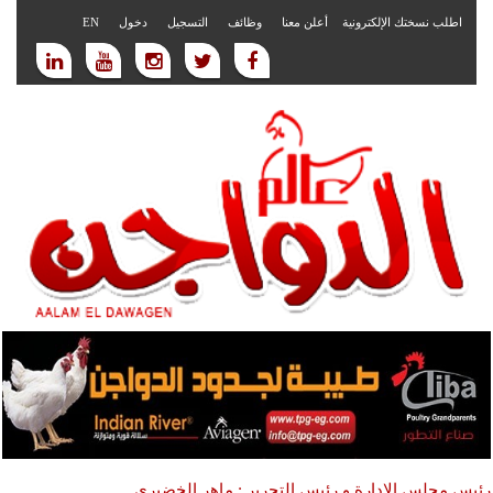
اطلب نسختك الإلكترونية
أعلن معنا
وظائف
التسجيل
دخول
EN
رئيس مجلس الادارة و رئيس التحرير : ماهر الخضيري