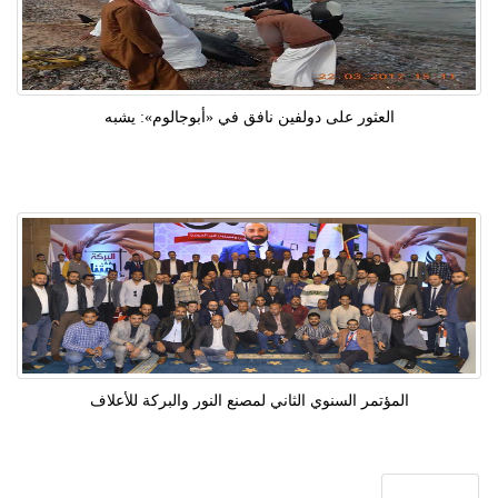
العثور على دولفين نافق في «أبوجالوم»: يشبه
المؤتمر السنوي الثاني لمصنع النور والبركة للأعلاف