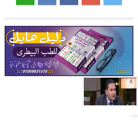
×
›
‹