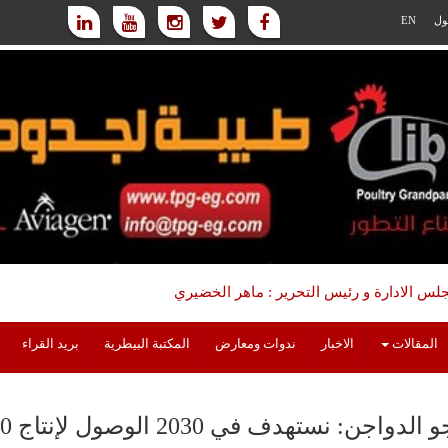
ول
EN
س الادارة و رئيس التحرير : ماهر الخضيري
المقالات
الاخبار
ندوات ومعارض
المكتبة البيطرية
بريد القراء
واجن: نستهدف في 2030 الوصول لإنتاج 60 مليون بيضة يوميًا