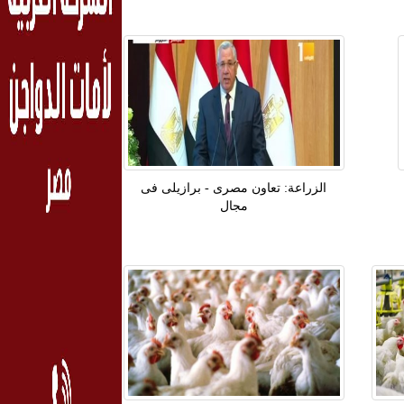
الزراعة: تعاون مصرى - برازيلى فى
مجال