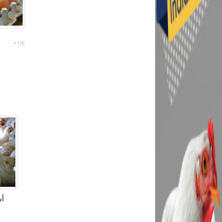
×
›
‹
أس