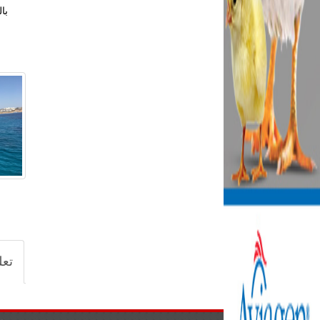
با
تعل