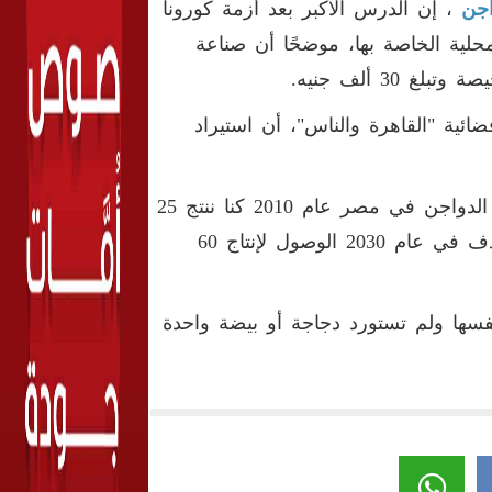
اجن
، إن الدرس الأكبر بعد أزمة كورونا
محلية الخاصة بها، موضحًا أن صناعة
.
ئية "القاهرة والناس"، أن استيراد
وتابع: "القطاع الريفي يمثل من 18 لـ 20% من الصناعة، فقطاع الدواجن في مصر عام 2010 كنا ننتج 25
مليون بيضة يوميًا وحاليا تجاوزنا الـ 40 مليون بيضة يوميًا، ونستهدف في عام 2030 الوصول لإنتاج 60
1986 وحتى عام 2006 أغلقت على نفسها ولم تستورد دجاجة أو بيضة واحدة