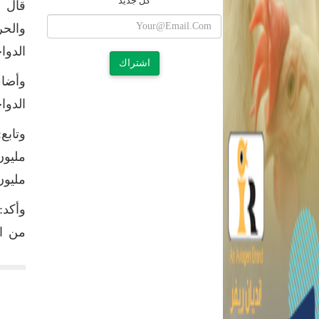
كل جديد
قال ا
والحر
الدواجن وصلت لـ 100 م
اشتراك
وأضاف
الدواجن 
مليون
من الخ