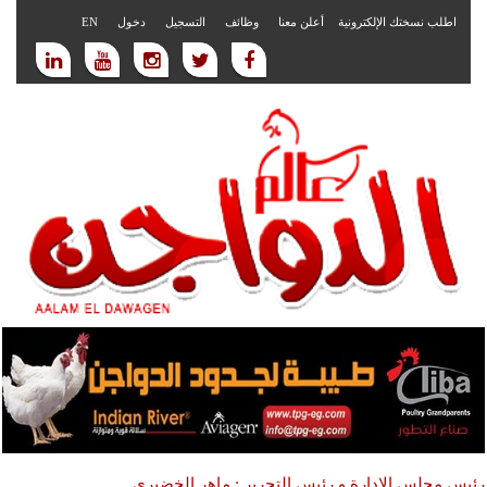
اطلب نسختك الإلكترونية
أعلن معنا
وظائف
التسجيل
دخول
EN
رئيس مجلس الادارة و رئيس التحرير : ماهر الخضيري