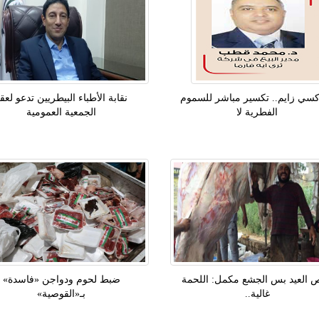
کسي زايم.. تكسير مباشر للسموم
نقابة الأطباء البيطريين تدعو لعق
الفطرية لا
الجمعية العمومية
 العيد بس الجشع مكمل: اللحمة
ضبط لحوم ودواجن «فاسدة»
غالية..
بـ«القوصية»