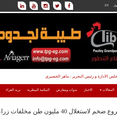
ول
EN
س الادارة و رئيس التحرير : ماهر الخضيري
المقالات
الاخبار
ندوات ومعارض
المكتبة البيطرية
بريد القراء
استغلال 40 مليون طن مخلفات زراعية سنويا لصناعة الأعلاف