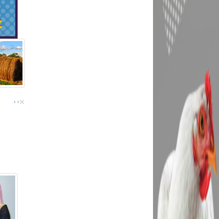
×
›
‹