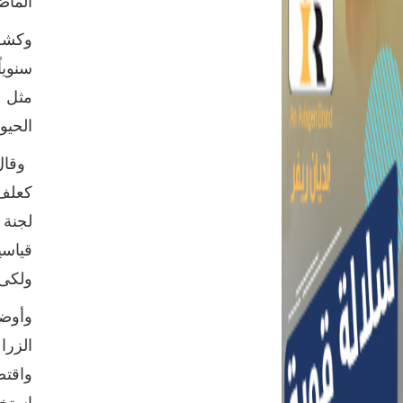
الماض
سنويا
مثل (
الحيوي
وقال 
كعلف 
لجنة 
قياسي
ولكى 
وأوضح
الزرا
واقتص