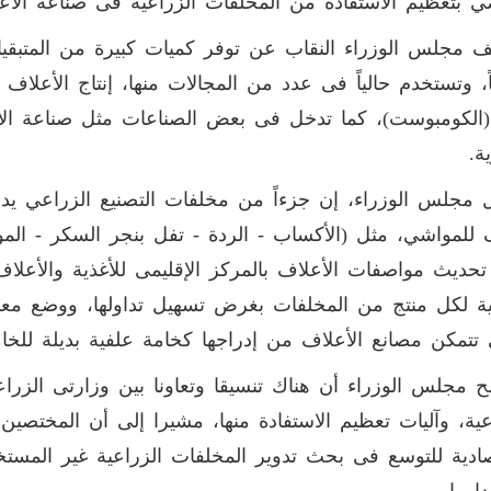
ي بتعظيم الاستفادة من المخلفات الزراعية فى صناعة الأع
ً، وتستخدم حالياً فى عدد من المجالات منها، إنتاج الأعلاف غ
الكومبوست)، كما تدخل فى بعض الصناعات مثل صناعة الأ
ة.
مجلس الوزراء، إن جزءاً من مخلفات التصنيع الزراعي ي
للمواشي، مثل (الأكساب - الردة - تفل بنجر السكر - الم
تحديث مواصفات الأعلاف بالمركز الإقليمى للأغذية والأعلاف 
ة لكل منتج من المخلفات بغرض تسهيل تداولها، ووضع معايي
تتمكن مصانع الأعلاف من إدراجها كخامة علفية بديلة للخامات
 مجلس الوزراء أن هناك تنسيقا وتعاونا بين وزارتى الزراع
عية، وآليات تعظيم الاستفادة منها، مشيرا إلى أن المختصين
ادية للتوسع فى بحث تدوير المخلفات الزراعية غير المستخ