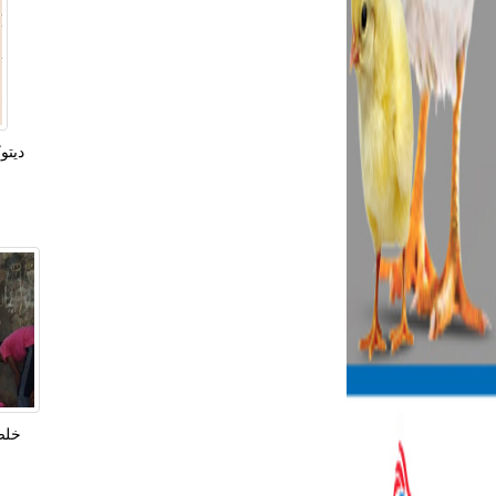
دیتو
خلص