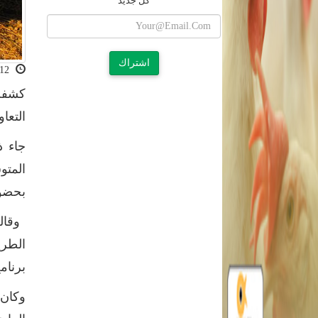
كل جديد
اشتراك
2023-03-12 05:44:05
كشفت 
التعا
جاء ذ
المتو
بحضور
وقالت
الطري
برنام
وكان 