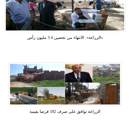
«الزراعة»: الانتهاء من تحصين 3.4 مليون رأس
الزراعة توافق على صرف 182 قرضا بقيمة