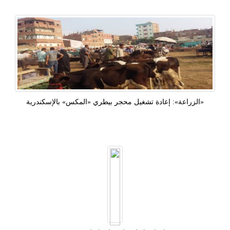
«الزراعة»: إعادة تشغيل محجر بيطري «المكس» بالإسكندرية