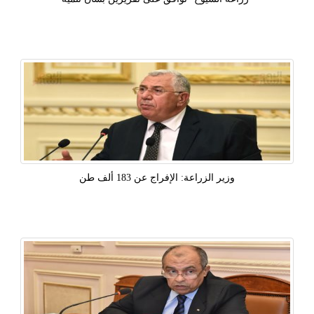
‫وزير الزراعة: الإفراج عن 183 ألف طن