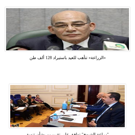
«الزراعة» تتأهب للعيد باستيراد 128 ألف طن
"زراعة الشيوخ" توافق على تقريرين بشأن تنمية