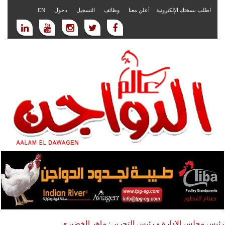
اطلب نسختك الإلكترونية
أعلن معنا
وظائف
التسجيل
دخول
EN
رئيس مجلس الادارة و رئيس التحرير : ماهر الخضيري