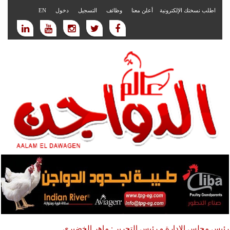
اطلب نسختك الإلكترونية
أعلن معنا
وظائف
التسجيل
دخول
EN
رئيس مجلس الادارة و رئيس التحرير : ماهر الخضيري