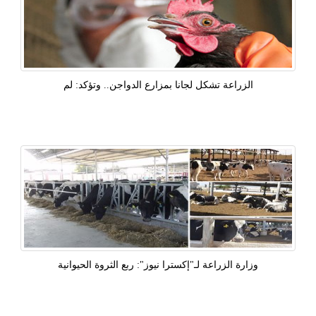
الزراعة تشكل لجانا بمزارع الدواجن.. وتؤكد: لم
وزارة الزراعة لـ"إكسترا نيوز": ربع الثروة الحيوانية