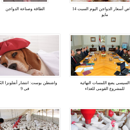
انخفاض أسعار الدواجن اليوم السبت 14
الطاقة وصناعة الدواجن
مايو
السيسى يضع اللمسات النهائية
واشنطن بوست: انتشار أنفلونزا الك
للمشروع القومى للغذاء
فى 9