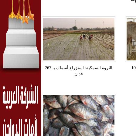
عة يوافق على اعتماد 100
الثروة السمكية: استزراع أسماك بـ 267
فدان