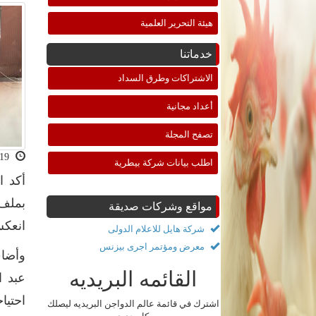
هيئة التحرير العلمية
خدماتنا
الاشتراكات وطرق السداد
أعداد مجانية
تصفح المجلة
2023-02-19 06:43:00
اطلب بيانات شركة بيطرية
أكد ا
بملف 
مواقع وشركات صديقة
انعك
شركة هايل للاعلام الدولى
معرض ومؤتمر اجرى بيزنس
وأضاف
القائمه البريديه
عبد ا
احتيا
اشترك في قائمة عالم الدواجن البريديه ليصلك