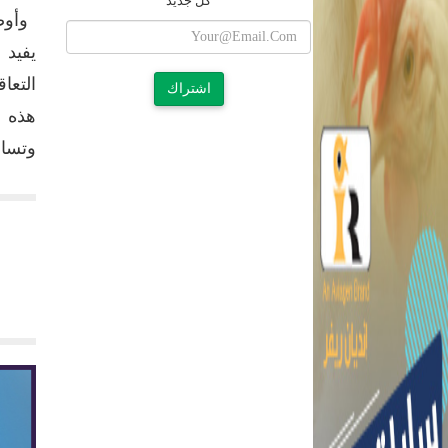
كل جديد
وأوضح
يفيد 
التعا
اشتراك
هذه ا
وتساع