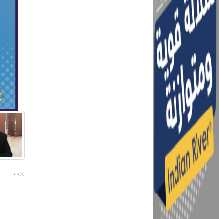
×
›
‹