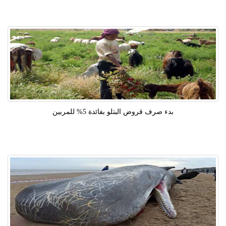
بدء صرف قروض البتلو بفائدة 5% للمربين