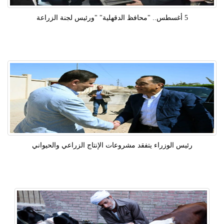
5 أغسطس.. "محافظ الدقهلية" "ورئيس لجنة الزراعة
رئيس الوزراء يتفقد مشروعات الإنتاج الزراعي والحيواني