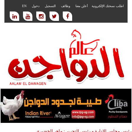
اطلب نسختك الإلكترونية
أعلن معنا
وظائف
التسجيل
دخول
EN
رئيس مجلس الادارة و رئيس التحرير : ماهر الخضيري