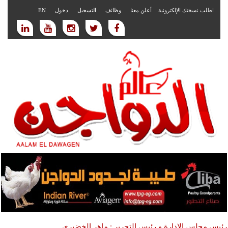
اطلب نسختك الإلكترونية
أعلن معنا
وظائف
التسجيل
دخول
EN
رئيس مجلس الادارة و رئيس التحرير : ماهر الخضيري