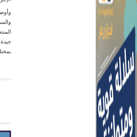
وأوضح
والمس
المنت
جيدة،
بمخت