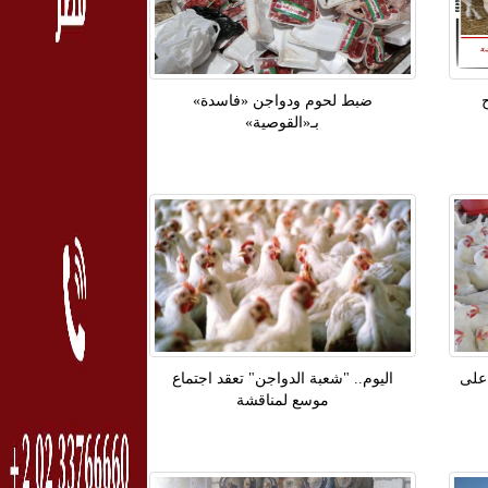
ضبط لحوم ودواجن «فاسدة»
بـ«القوصية»
على
اليوم.. "شعبة الدواجن" تعقد اجتماع
موسع لمناقشة