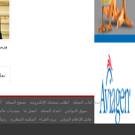
وزير ا
تعل
راسل كتاب المجلة
اطلب نسختك الإلكترونية
تصفح المجلة
أ
سوق الدواجن
اعداد المجلة
اتصل بنا
منتديات عالم
هايل للإعلام الدولي
بريد القراء
المكتبة البيطرية
رسائ