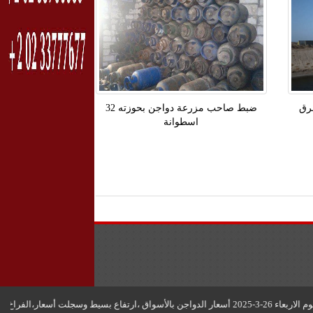
رق
ضبط صاحب مزرعة دواجن بحوزته 32
اسطوانة