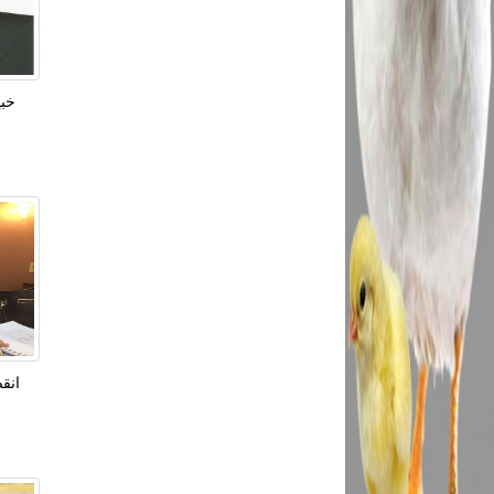
خبي
انقض