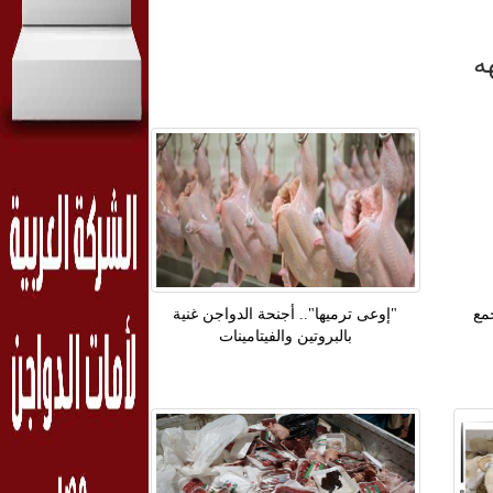
ه
مع
"إوعى ترميها".. أجنحة الدواجن غنية
بالبروتين والفيتامينات