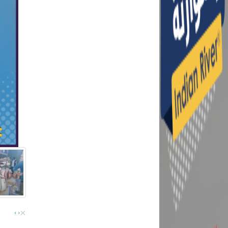
×
›
‹