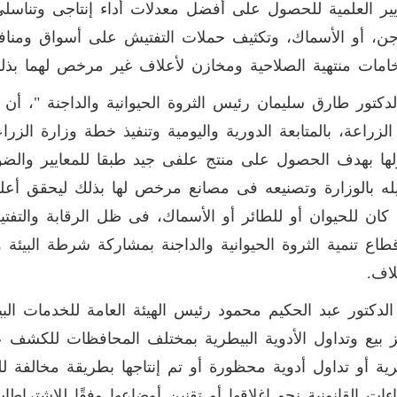
يير العلمية للحصول على أفضل معدلات أداء إنتاجى وتناسل
جن، أو الأسماك، وتكثيف حملات التفتيش على أسواق ومنافذ 
مات منتهية الصلاحية ومخازن لأعلاف غير مرخص لهما بذل
لدكتور طارق سليمان رئيس الثروة الحيوانية والداجنة "، أن
الزراعة، بالمتابعة الدورية واليومية وتنفيذ خطة وزارة الز
لها بهدف الحصول على منتج علفى جيد طبقا للمعايير والضو
ه بالوزارة وتصنيعه فى مصانع مرخص لها بذلك ليحقق أعلى
كان للحيوان أو للطائر أو الأسماك، فى ظل الرقابة والتفت
اع تنمية الثروة الحيوانية والداجنة بمشاركة شرطة البيئة 
لاف.
الدكتور عبد الحكيم محمود رئيس الهيئة العامة للخدمات ال
 بيع وتداول الأدوية البيطرية بمختلف المحافظات للكشف ع
رية أو تداول أدوية محظورة أو تم إنتاجها بطريقة مخالفة ل
اءات القانونية نحو إغلاقها أو تقنين أوضاعها وفقًا للاشترا