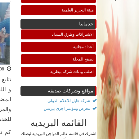
هيئة التحرير العلمية
خدماتنا
الاشتراكات وطرق السداد
أعداد مجانية
تصفح المجلة
2021-02-08 11:15:24
اطلب بيانات شركة بيطرية
تتابع
و الل
مواقع وشركات صديقة
المضر
شركة هايل للاعلام الدولى
معرض ومؤتمر اجرى بيزنس
والمر
للخدم
القائمه البريديه
كم تق
اشترك في قائمة عالم الدواجن البريديه ليصلك