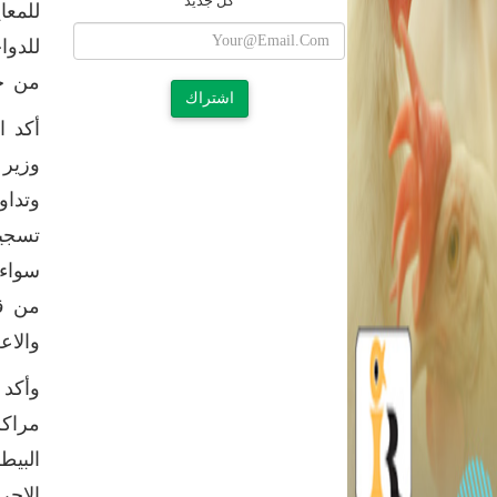
كل جديد
للمعا
للدوا
من خا
اشتراك
أكد ا
وزير 
وتداو
تسجيل
سواء 
من قط
والاع
وأكد 
مراكز
البيط
الإجر