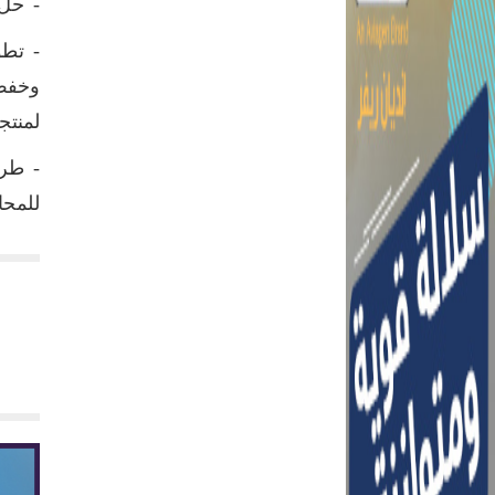
- حل 
- تطو
وخفض 
لمنتج
للمحاف