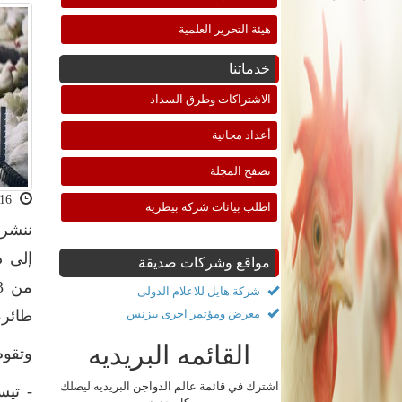
هيئة التحرير العلمية
خدماتنا
الاشتراكات وطرق السداد
أعداد مجانية
تصفح المجلة
2021-02-16 10:53:32
اطلب بيانات شركة بيطرية
ننشر 
مواقع وشركات صديقة
شركة هايل للاعلام الدولى
معرض ومؤتمر اجرى بيزنس
طائر، و13 مليار بي
القائمه البريديه
وتقوم
اشترك في قائمة عالم الدواجن البريديه ليصلك
- تيس