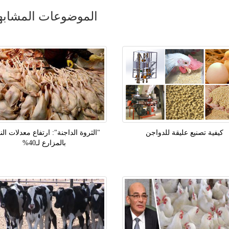
الموضوعات المشابه
كيفية تصنيع عليقة للدواجن
"الثروة الداجنة": ارتفاع معدلات ال
بالمزارع لـ40%