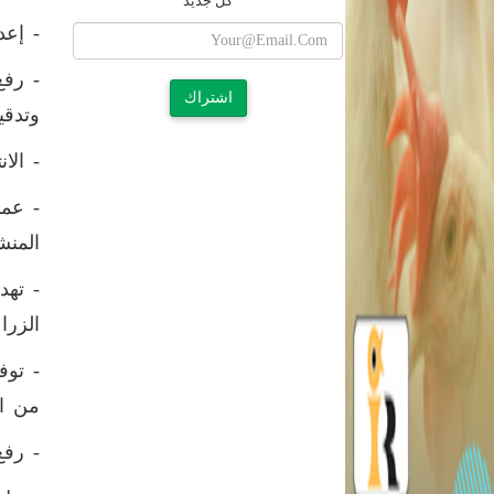
كل جديد
- إعد
اشتراك
وتدقي
- الا
- عمل
المنش
- تهد
الزرا
- توف
من ان
- رفع