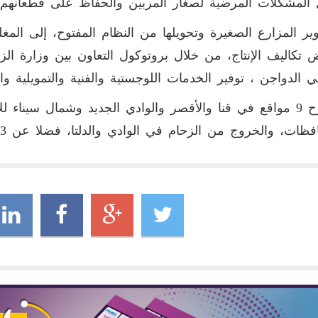
المشكلات المرضية لصغار المربين والحفاظ على قطعانهم
ير المزارع الصغيرة وتحويلها من النظام المفتوح، إلى المغل
تكاليف الإنتاج، من خلال بروتوكول التعاون بين وزارة الزرا
ي الدواجن ، توفير الخدمات اللوجستية والفنية والتمويلية والت
- طرح 9 مواقع في قنا والأقصر والوادي الجديد وشمال سيناء
ظات، والخروج من الزحام في الوادي والدلتا، فضلا عن 13 موقعا جاري تهيئتهم.