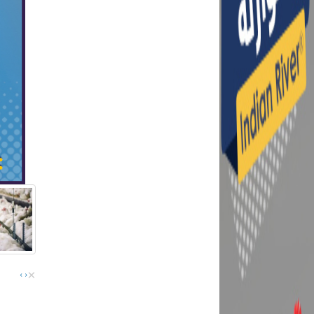
×
›
‹