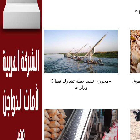
ه
نفوق
«محرز»: تنفيذ خطة تشارك فيها 5
وزارات