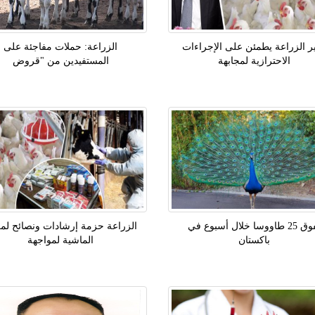
ر الزراعة يطمئن على الإجراءات
الزراعة: حملات مفاجئة على
الاحترازية لمجابهة
المستفيدين من "قروض
نفوق 25 طاووسا خلال أسبوع في
الزراعة حزمة إرشادات ونصائح لم
باكستان
الماشية لمواجهة