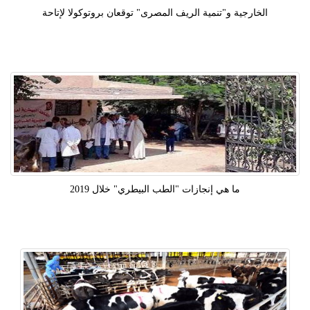
الخارجية و"تنمية الريف المصرى" توقعان بروتوكولا لإتاحة
ما هي إنجازات "الطب البيطري" خلال 2019