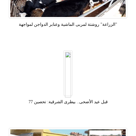
"الزراعة" روشتة لمربى الماشية وعنابر الدواجن لمواجهة
قبل عيد الأضحى.. بيطرى الشرقية: تحصين 77