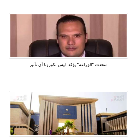
متحدث "الزراعة" يؤكد: ليس لكورونا أى تأثير