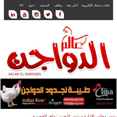
اطلب نسختك الإلكترونية
أعلن معنا
وظائف
التسجيل
دخول
EN
رئيس مجلس الادارة و رئيس التحرير : ماهر الخضيري