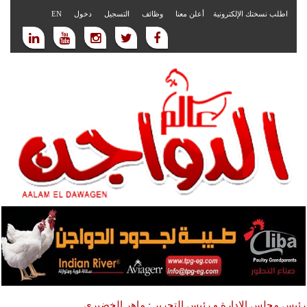
اطلب نسختك الإلكترونية
أعلن معنا
وظائف
التسجيل
دخول
EN
رئيس مجلس الادارة و رئيس التحرير : ماهر الخضيري