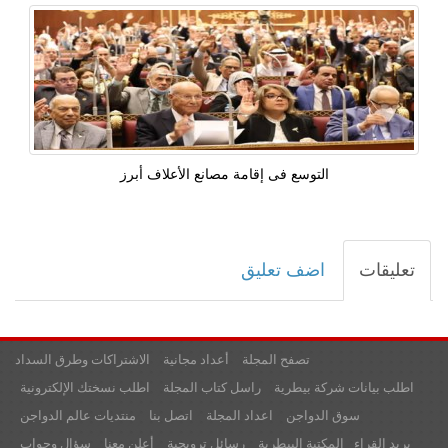
التوسع فى إقامة مصانع الأعلاف أبرز
تعليقات
اضف تعليق
تصفح المجلة
أعداد مجانية
الاشتراكات وطرق السداد
اطلب بيانات شركة بيطرية
راسل كتاب المجلة
اطلب نسختك الإلكترونية
سوق الدواجن
اعداد المجلة
اتصل بنا
منتديات عالم الدواجن
بريد القراء
المكتبة البيطرية
رسائل ترويجية
أعلن معنا
سؤال وجواب