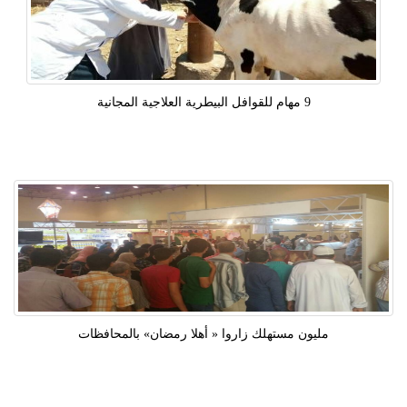
9 مهام للقوافل البيطرية العلاجية المجانية
مليون مستهلك زاروا « أهلا رمضان» بالمحافظات