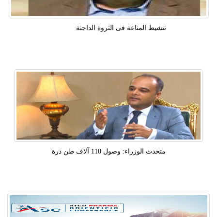
تنشيط المناعة فى الثروة الداجنة
متحدث الوزراء: وصول 110 آلاف طن ذرة