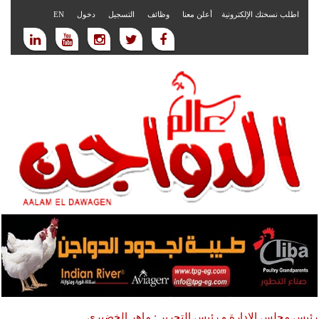
اطلب نسختك الإلكترونية
أعلن معنا
وظائف
التسجيل
دخول
EN
رئيس مجلس الادارة و رئيس التحرير : ماهر الخضيري