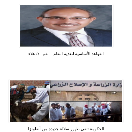
القواعد الأساسية لتغذية النعام... بقم ا.د/ علاء
الحكومة تنفى ظهور سلالة جديدة من أنفلونزا