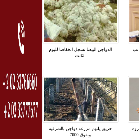
انب
الدواجن البيضا تسجل انخفاضا لليوم
الثالث
روة
حريق يلتهم مزرعة دواجن بالشرقية
ونفوق 7000