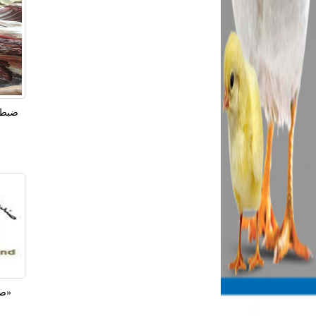
ضبط 500 كيلو لحوم فاسدة قبل 
«صن