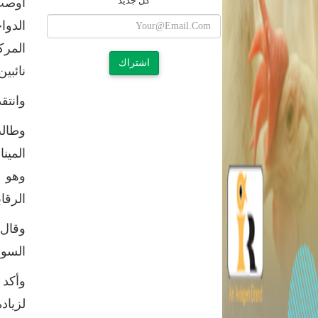
كل جديد
أوصت 
الدوا
المرك
اشتراك
نائبي
وانتق
وطالب
المين
وهو أ
الرقا
وقال 
السود
وأكد 
لزياد