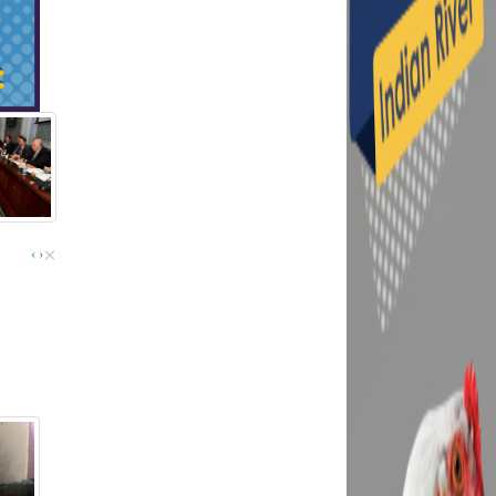
×
›
‹