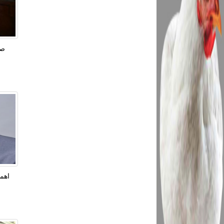
صو
اهم