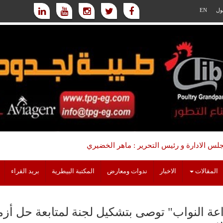
ول
EN
س الادارة و رئيس التحرير : ماهر الخضيري
المقالات
الاخبار
ندوات ومعارض
المكتبة البيطرية
بريد القراء
عة النواب" توصى بتشكيل لجنة لمتابعة حل أزم