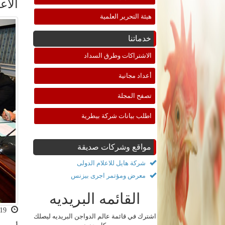
الأع
هيئة التحرير العلمية
خدماتنا
الاشتراكات وطرق السداد
أعداد مجانية
تصفح المجلة
اطلب بيانات شركة بيطرية
مواقع وشركات صديقة
شركة هايل للاعلام الدولى
معرض ومؤتمر اجرى بيزنس
القائمه البريديه
2022-10-19 06:51:44
اشترك في قائمة عالم الدواجن البريديه ليصلك