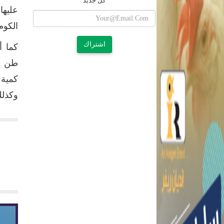
كل جديد
الكو
اشتراك
طن نت
وكذلك