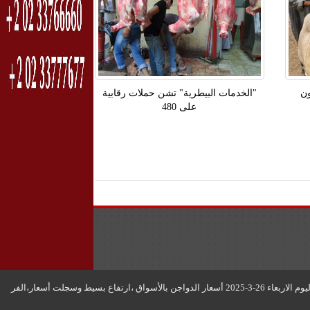
ن 2.4 مليون
"الخدمات البيطرية" تشن حملات رقابية
على 480
ض البلدى 180 جنيه