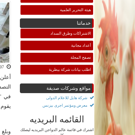
هيئة التحرير العلمية
خدماتنا
الاشتراكات وطرق السداد
أعداد مجانية
تصفح المجلة
2021-03-07 11:07:41
اطلب بيانات شركة بيطرية
أعلن 
التصد
مواقع وشركات صديقة
في "إ
شركة هايل للاعلام الدولى
معرض ومؤتمر اجرى بيزنس
يقوم 
القائمه البريديه
اشترك في قائمة عالم الدواجن البريديه ليصلك