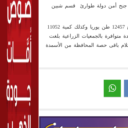
يها جميعها وتحرير محضر بالواقعة تحت رقم 723لسنـة2021 جنح أمن دولة طوارئ قسم شبين
كما أعلن وكيل وزارة الزراعة بالمنوفية، أنه تم الانتهاء من توزيع 12457 طن يوريا وكذلك كمية 11052
 متوافرة بالجمعيات الزراعية بلغت
559 طن نترات وجارى استلام باقى حصة المحافظة من الأسمدة