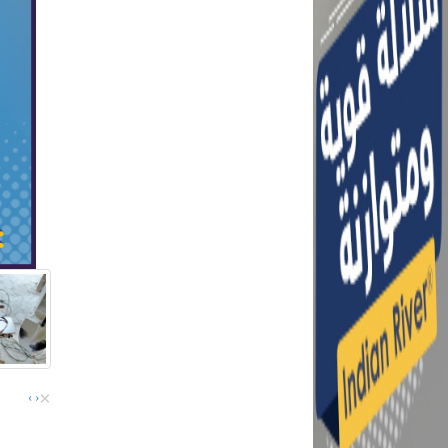
×
›
‹