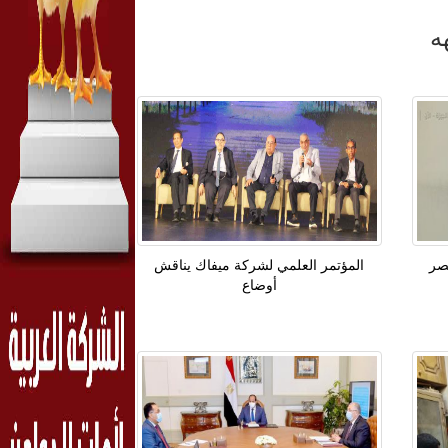
ه
صر
المؤتمر العلمي لشركة ميفاك يناقش
أوضاع