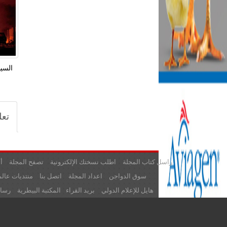
السي
تعل
راسل كتاب المجلة
اطلب نسختك الإلكترونية
تصفح المجلة
أ
سوق الدواجن
اعداد المجلة
اتصل بنا
منتديات عالم
هايل للإعلام الدولي
بريد القراء
المكتبة البيطرية
رسائ