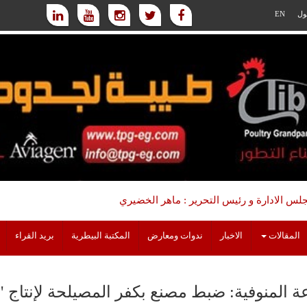
ول
EN
س الادارة و رئيس التحرير : ماهر الخضيري
المقالات
الاخبار
ندوات ومعارض
المكتبة البيطرية
بريد القراء
ة المنوفية: ضبط مصنع بكفر المصيلحة لإنتاج