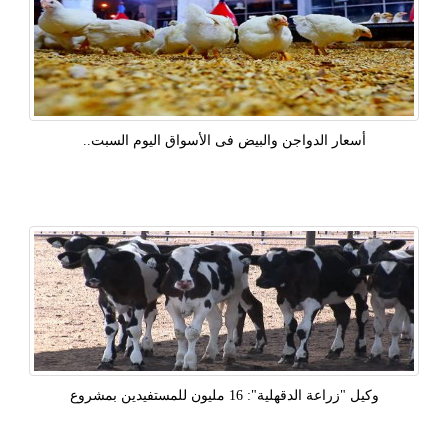
أسعار الدواجن والبيض فى الأسواق اليوم السبت..
وكيل "زراعة الدقهلية": 16 مليون للمستفيدين بمشروع