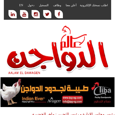
اطلب نسختك الإلكترونية
أعلن معنا
وظائف
التسجيل
دخول
EN
رئيس مجلس الادارة و رئيس التحرير : ماهر الخضيري