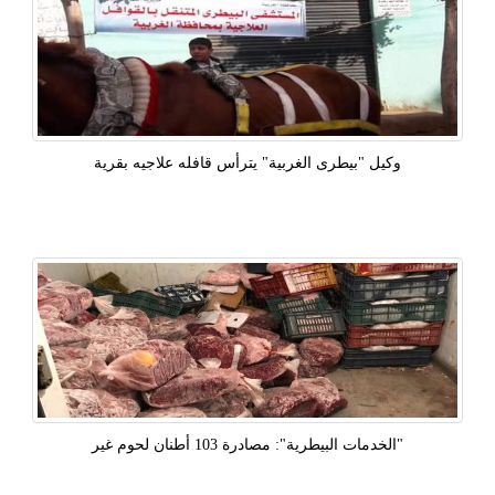
وكيل "بيطرى الغربية" يترأس قافله علاجيه بقرية
"الخدمات البيطرية": مصادرة 103 أطنان لحوم غير