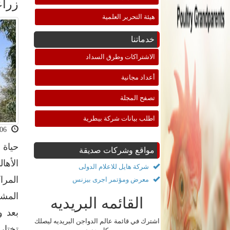
زراع
هيئة التحرير العلمية
خدماتنا
الاشتراكات وطرق السداد
أعداد مجانية
تصفح المجلة
اطلب بيانات شركة بيطرية
2022-09-06 08:42:40
حياة 
مواقع وشركات صديقة
الأها
شركة هايل للاعلام الدولى
المرا
معرض ومؤتمر اجرى بيزنس
المشر
القائمه البريديه
بعد و
اشترك في قائمة عالم الدواجن البريديه ليصلك
تختار