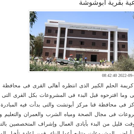
ية بقرية أبوشوشة
كريمة الحلم الكبير الذى انتظره أهالى القرى فى محافظة ق
لى وما اقترحوه قبل البدء فى المشروعات بكل القرى الت
كز فى محافظة قنا مركز أبوتشت والتى بدأت فيه المبادرة بم
وعات فى مجال الصحة ومياه الشرب والعمران والتعليم وا
قت قليل من البدء بأيادى العمال وإشراف المتخصصين بالتع
 أراضى المشروعات وتتابع أعما البناء، فمن إعادة تأهيل المن