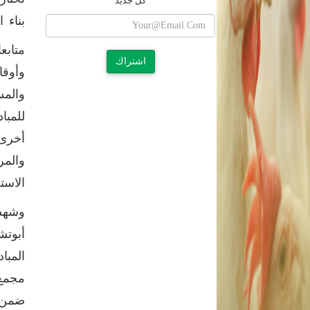
كل جديد
بناء 
متابع
اشتراك
وأوقا
والمش
للمبا
أخرى 
والمر
الاست
وشهد 
أبوتش
المبا
مجمع 
ضمن ا