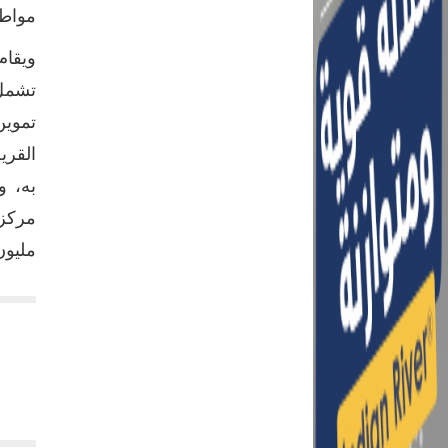
مواطن
تشمل
القري
مليون جنيه