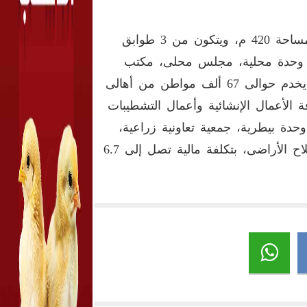
ويقام مجمع الخدمات الحكومية بقرية قصير بخانس مقام على مساحة 420 م، ويتكون من 3 طوابق
 وحدة محلية، مجلس محلى، مكتب
تموين"، بتكلفة مالية تصل إلى حوالى 13.5 مليون جنيه، وسوف يخدم حوالى 67 ألف مواطن من أهالى
ة الأعمال الإنشائية وأعمال التشطيبات
ن، ويشمل " وحدة بيطرية، جمعية تعاونية زراعية،
مركز إرشاد"، طبقا للنموذج 2 الذى أعدته وزارة الزراعة واستصلاح الأراضى، بتكلفة مالية تصل إلى 6.7