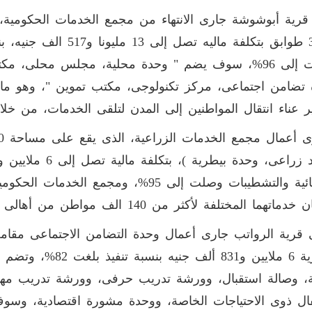
من 3 طوابق بتكلفة ماليه 
وصلت إلى 96%، سوف يضم " وحدة محلية، مجلس محلى،
تضامن اجتماعى، مركز تكنولوجى، مكتب تموين "، وهو ما
ر عناء انتقال المواطنين إلى المدن لتلقى الخدمات، من خل
الإنشائية والتشطيبات وصلت إلى 95%، ومج
اتهما المختلفة لأكثر من 140 الف مواطن من أهالى قرية أبوشوشة.
تقديرية 6 ملايين و31
ة، وصالة استقبال، وورشة تدريب حرفى، وورشة تدريب مهن