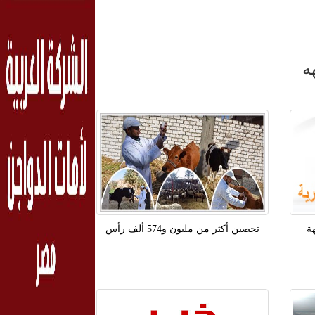
ه
ة
تحصين أكثر من مليون و574 ألف رأس