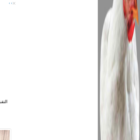
×
›
‹
التقن