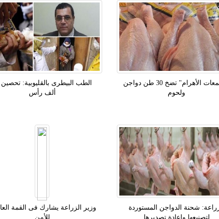
"مجمعات الأهرام" تضخ 30 طن دواجن
ولحوم
ألف رأس
زراعة: شحنة الدواجن المستوردة
وزير الزراعة يشارك فى القمة العال
لتصنيعها وإعادة تصديرها
للأمن