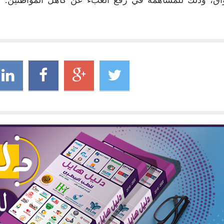
اق، وذلك للمساهمة في رفع العبء عن كاهل المواطنين.