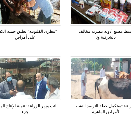
بط مصنع أدوية بيطرية مخالف
"بيطرى القليوبية" تطلق حملة ال
بالشرقية و8
على أمراض
راعة تستكمل خطة الترصد النشط
نائب وزير الزراعة: تنمية الإنتاج ال
لأمراض الماشية
جزء