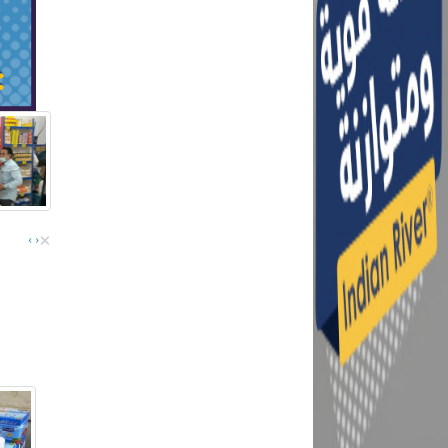
×
›
‹