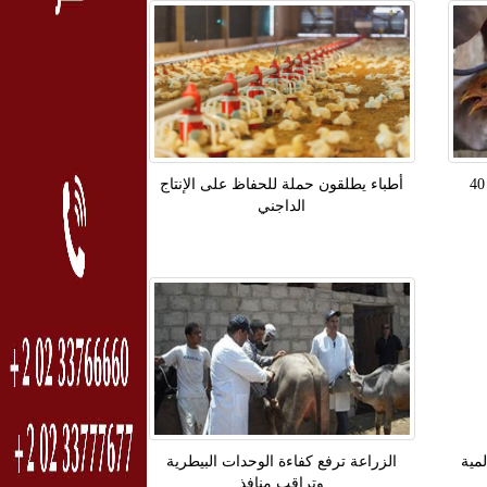
الطب البيطرى بالقليوبية: تحصين 40
أطباء يطلقون حملة للحفاظ على الإنتاج
الداجني
مية
الزراعة ترفع كفاءة الوحدات البيطرية
وتراقب منافذ