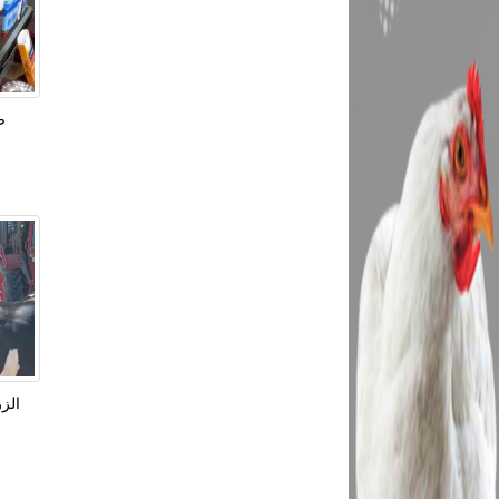
ض
الز