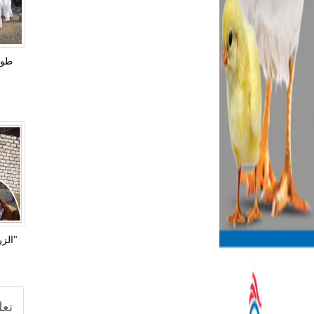
طوار
"الز
تعل