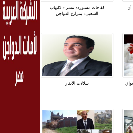
 أن
لقاحات مستوردة تنشر «الالتهاب
الشعبى» بمزارع الدواجن
واق
سلالات الأبقار