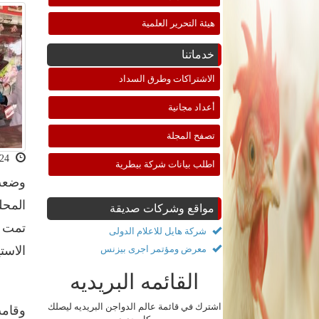
هيئة التحرير العلمية
خدماتنا
الاشتراكات وطرق السداد
أعداد مجانية
تصفح المجلة
2021-01-24 10:51:25
اطلب بيانات شركة بيطرية
مواقع وشركات صديقة
تمت ف
شركة هايل للاعلام الدولى
معرض ومؤتمر اجرى بيزنس
الاست
القائمه البريديه
اشترك في قائمة عالم الدواجن البريديه ليصلك
وقامت