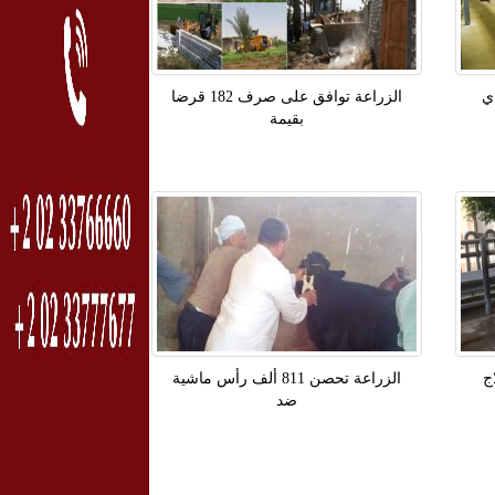
هدي
الزراعة توافق على صرف 182 قرضا
بقيمة
ج
الزراعة تحصن 811 ألف رأس ماشية
ضد