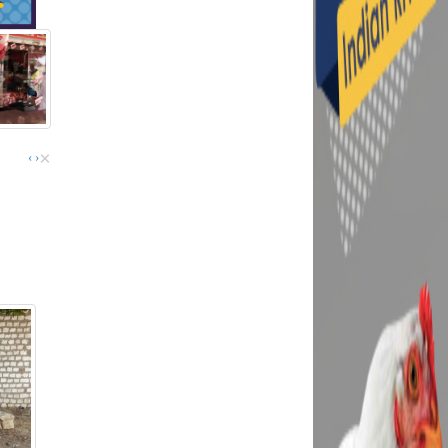
×
›
‹