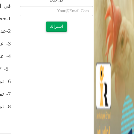
كل جديد
فى ال
1-حجم الثروة الحيوانية فى مصر يبلغ 3,8 مليون رأس.
اشتراك
2-عدد الأبقار المحلية 2,3 مليون رأس.
3- عدد الجاموس المحلي 1,3 مليون رأس.
4- عدد الأبقار المستوردة 0,2 مليون رأس.
5- 2,7 مليون رأس من الأغنام والماعز والإبل .
6- تم تحديد أماكن تمركز السلالات وتوزيعها.
7- تم تحديد كميات الألبان والولادات المتوقعة
8- تم تحديد احتياجات الرؤوس من الرعاية البيطرية والحيوانية.