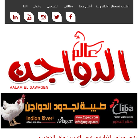
اطلب نسختك الإلكترونية
أعلن معنا
وظائف
التسجيل
دخول
EN
رئيس مجلس الادارة و رئيس التحرير : ماهر الخضيري