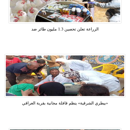
الزراعة تعلن تحصين 1.3 مليون طائر ضد
«بيطري الشرقية» ينظم قافلة مجانية بقرية العراقي