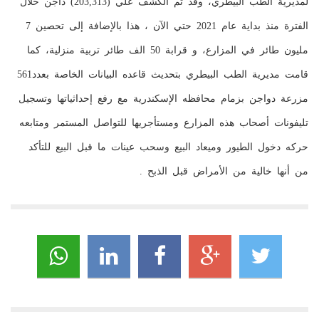
لمديرية الطب البيطري، وقد تم الكشف علي (203,313) داجن خلال
الفترة منذ بداية عام 2021 حتي الآن ، هذا بالإضافة إلى تحصين 7
مليون طائر في المزارع، و قرابة 50 الف طائر تربية منزلية، كما
قامت مديرية الطب البيطري بتحديث قاعده البيانات الخاصة بعدد561
مزرعة دواجن بزمام محافظه الإسكندرية مع رفع إحداثياتها وتسجيل
تليفونات أصحاب هذه المزارع ومستأجريها للتواصل المستمر ومتابعه
حركه دخول الطيور وميعاد البيع وسحب عينات ما قبل البيع للتأكد
من أنها خالية من الأمراض قبل الذبح .