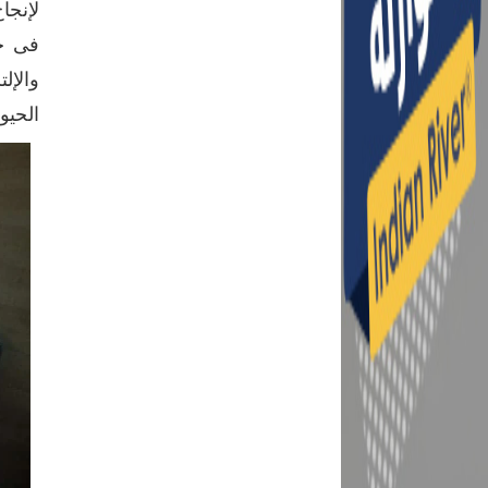
لإنجا
فى حم
والإل
الحيوا