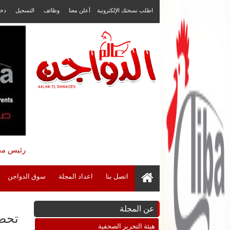
اطلب نسختك الإلكترونية
أعلن معنا
وظائف
التسجيل
دخ
رئيس مجل
اتصل بنا
اعداد المجلة
سوق الدواجن
عن المجلة
تحصين 143 ألفا و971 رأس ماشية ضد 
هيئة التحرير الصحفية