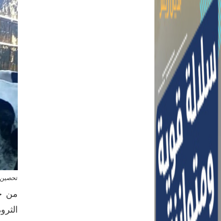
تحصين 
من جا
الثرو