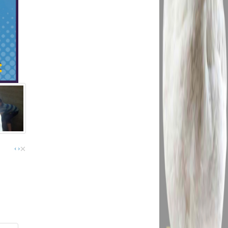
×
›
‹