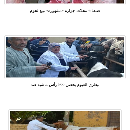
ضبط 6 محلات جزارة «مشهورة» تبيع لحوم
بيطري الفيوم يحصن 800 رأس ماشية ضد