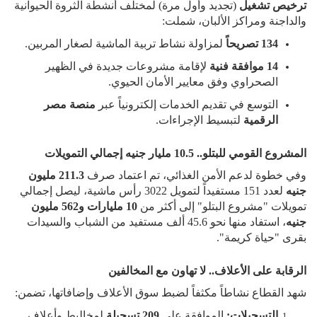
ترخيص تشغيل
(تجديد وأول مرة) لمختلف أنشطة الثروة الحيوانية
والداجنة ومراكز الألبان، شملت:
134 تصريحاً
لمزاولة نشاط تربية الماشية لصغار المربين.
14 موافقة فنية
لإقامة مشروعات جديدة في الظهير
الصحراوي وفق معايير الأمان الحيوي.
التوسع في تقديم الخدمات إلكترونياً عبر
منصة مصر
الرقمية
لتبسيط الإجراءات.
المشروع القومي للبتلو.. 10.5 مليار جنيه إجمالي التمويلات
وفي خطوة لدعم الأمن الغذائي، تم اعتماد صرف
211.3 مليون
جنيه
لعدد 151 مستفيداً لتمويل 3022 رأس ماشية، ليصل إجمالي
تمويلات "مشروع البتلو" إلى أكثر من
10 مليارات و562 مليون
جنيه
، استفاد منها نحو 45.6 ألف مستفيد من الشباب والسيدات
بقرى "حياة كريمة".
الرقابة على الأعلاف.. لا تهاون مع المخالفين
شهد القطاع نشاطاً مكثفاً لضبط سوق الأعلاف وإضافاتها، تضمن:
التسجيلات:
الموافقة على
209 تسجيلة
لمخاليط وأعلاف