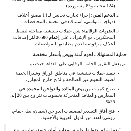
(124 محلية و85 مستوردة).
الدعم الفني:
إجراء تجارب تجانس لـ 14 مصنع أعلاف
(دواجن، مواشي، أسماك) في مختلف المحافظات.
الضربات الرقابية:
شن حملات تفتيشية مفاجئة لضبط
المحتكرين، مع الإشراف على
إعدام 26500 لتر
إضافات
أعلاف مرفوضة لعدم مطابقتها للمواصفات.
حماية المستهلك.. لحوم آمنة وبيض بأسعار مخفضة
لم يغفل التقرير الجانب الرقابي على الغذاء، حيث تم:
تنفيذ حملات تفتيشية في مناطق الوراق وشبرا الخيمة
لضبط اللحوم غير الصالحة والذبح خارج المجازر.
طرح كميات من
بيض المائدة والدواجن المجمدة
في
المعارض والمنافذ المتحركة بخصومات تتراوح بين
20 إلى
.
25%
فتح آفاق التصدير لمصنعات الدواجن (سمان، بط، حمام،
رومي) لعدد من الدول العربية والأجنبية.
"نعمل وفق ضوابط علمية ومعايير أمان حيوي صارمة، مع