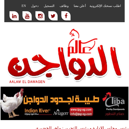
اطلب نسختك الإلكترونية
أعلن معنا
وظائف
التسجيل
دخول
EN
رئيس مجلس الادارة و رئيس التحرير : ماهر الخضيري