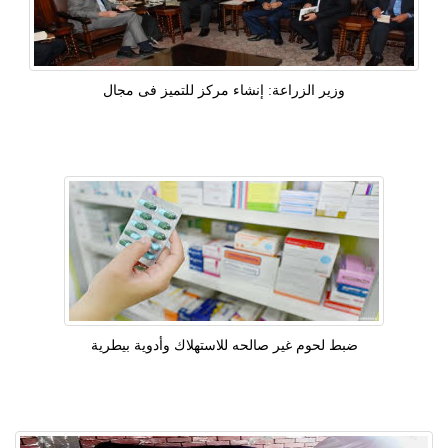
​وزير الزراعة: إنشاء مركز للتميز فى مجال
ضبط لحوم غير صالحه للاستهلاك وأدوية بيطرية