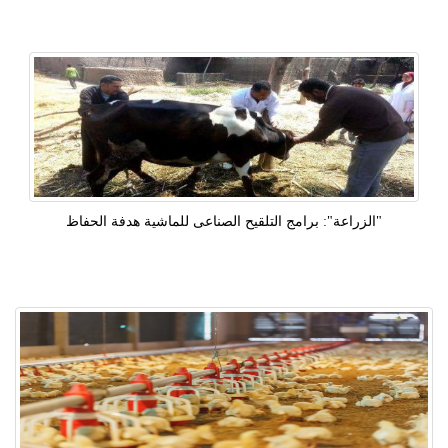
"الزراعة": برامج التلقيح الصناعى للماشية هدفة الحفاظ