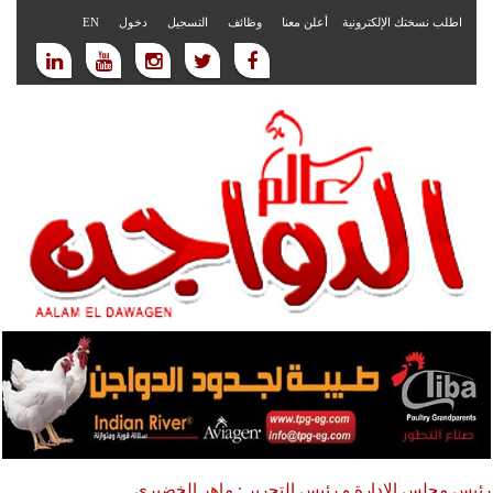
اطلب نسختك الإلكترونية
أعلن معنا
وظائف
التسجيل
دخول
EN
رئيس مجلس الادارة و رئيس التحرير : ماهر الخضيري