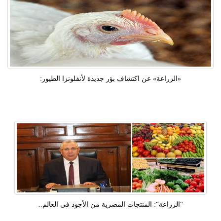
«الزراعة» عن اكتشاف بؤر جديدة لأنفلونزا الطيور:
"الزراعة": المنتجات المصرية من الأجود فى العالم..