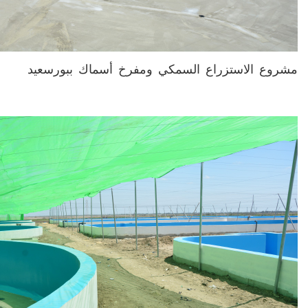
مشروع الاستزراع السمكي ومفرخ أسماك ببورسعيد