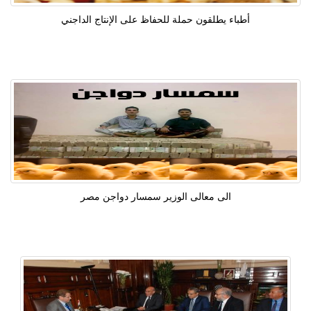
أطباء يطلقون حملة للحفاظ على الإنتاج الداجني
الى معالى الوزير سمسار دواجن مصر