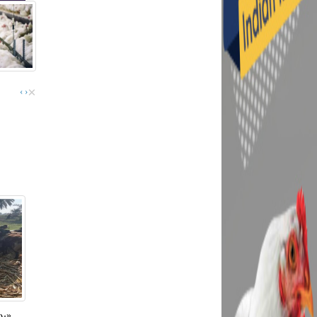
×
›
‹