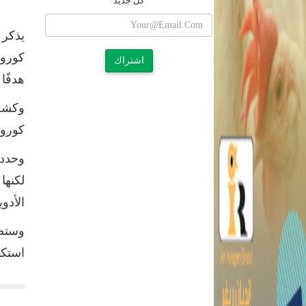
كل جديد
اشتراك
هدفًا يتمثل فى تطعي
وكشف 
كورون
لكنها
الأدو
استكم