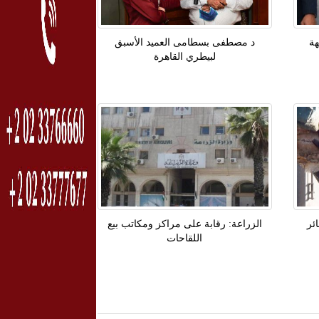
هة
د مصطفى بسطامى العميد الأسبق
لبيطري القاهرة
 طائر
الزراعة: رقابة على مراكز ومكاتب بيع
اللقاحات