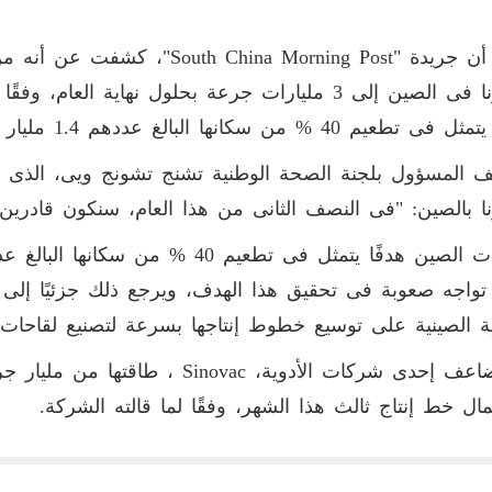
يذكر أن جريدة "hina Morning Post
كورونا فى الصين إلى 3 مليارات جرعة بحلول نهاية ا
م 40 % من سكانها البالغ عددهم 1.4 مليار نسمة بحلول نهاية يونيوالمقبل.
المسؤول بلجنة الصحة الوطنية تشنج تشونج ويى، الذى ير
ا بالصين: "فى النصف الثانى من هذا العام، سنكون قادرين تم
 تواجه صعوبة فى تحقيق هذا الهدف، ويرجع ذلك جزئيًا إل
ية الصينية على توسيع خطوط إنتاجها بسرعة لتصنيع لقاحات ك
وستضاعف إحدى شركات الأدوية، novac
ال خط إنتاج ثالث هذا الشهر، وفقًا لما قالته الشركة.