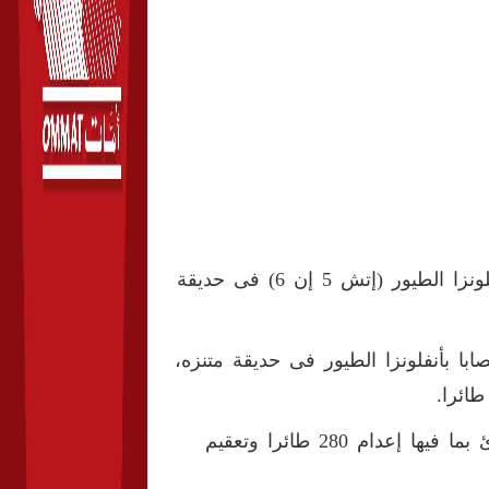
أعلنت وزارة الزراعة والشئون الريفية الصينية اكتشاف بؤرة لأنفلونزا الطيور (إتش 5 إن 6) فى حديقة
وم - أنه تم اكتشاف 11 طائرا بريا مصابا بأنفلونزا الطيور فى حديقة متنزه،
وقامت السلطات المحلية على الفور بتفعيل آلية مواجهة الطوارئ بما فيها إعدام 280 طائرا وتعقيم