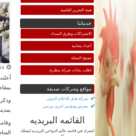
هيئة التحرير العلمية
خدماتنا
الاشتراكات وطرق السداد
أعداد مجانية
تصفح المجلة
2021-04-14 10:52:03
اطلب بيانات شركة بيطرية
بمقاط
مواقع وشركات صديقة
شركة هايل للاعلام الدولى
معرض ومؤتمر اجرى بيزنس
بمدينة
القائمه البريديه
اشترك في قائمة عالم الدواجن البريديه ليصلك
المنا