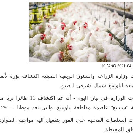
عة لياونينغ شمال شرقى الصين.
وذكرت الوزارة فى بيان الي
 "شنيانغ" عاصمة مقاطعة لياونينغ، والتى تعد موطنا لـ 291 طائرا.
طق المحيطة.