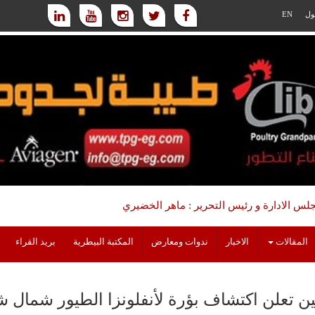
ول
EN
س الادارة و رئيس التحرير : ماهر الخضيري
المقالات
الاخبار
ندوات ومعارض
المكتبة البيطرية
بريد القراء
ن تعلن اكتشاف بؤرة لأنفلونزا الطيور شمال شر