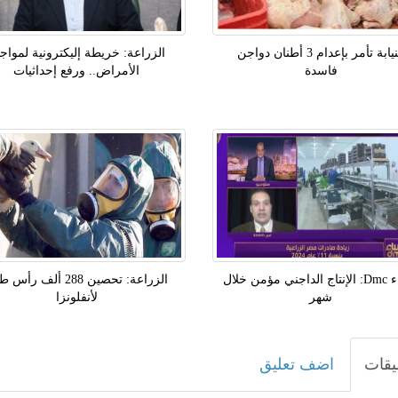
النيابة تأمر بإعدام 3 أطنان دواجن
الزراعة: خريطة إليكترونية لمواج
فاسدة
الأمراض.. ورفع إحداثيات
مساء Dmc: الإنتاج الداجني مؤمن خلال
الزراعة: تحصين 288 ألف رأس
شهر
لأنفلونزا
يقات
اضف تعليق