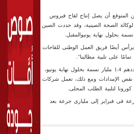
South C"، كشفت عن أنه من المتوقع أن يصل إنتاج لقاح فيروس
لعام، وفقًا لوكالة الصحة الصينية، وقد حددت الصين
أس أيضًا فريق العمل الوطنى للقاحات
امًا على تلبية مطالبنا".
وحددت الصين هدفًا يتمثل فى تطعيم 40 % من سكانها البالغ عددهم 1.4 مليار نسمة بحلول نهاية يونيو،
ى نقص الإمدادات ومع ذلك، تعمل شركات
ورونا لتلبية الطلب المحلى.
Si ، طاقتها من مليار جرعة فى فبراير إلى مليارى جرعة بعد