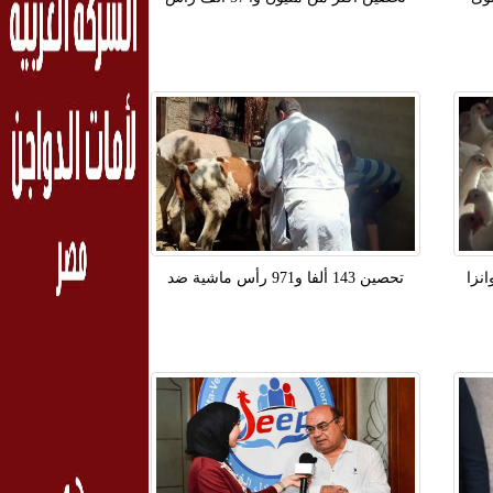
لوانزا
تحصين 143 ألفا و971 رأس ماشية ضد