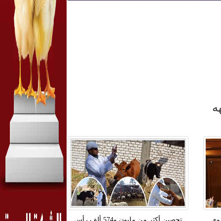
ه
صوى
تحصين أكثر من مليون و574 ألف رأس