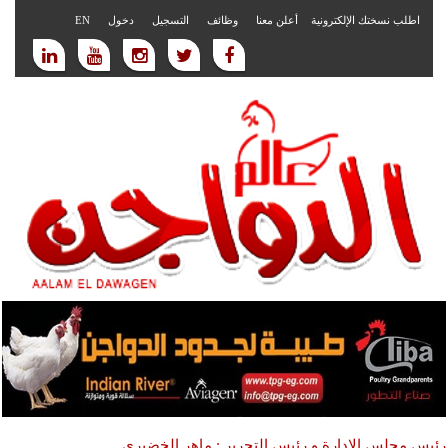
اطلب نسختك الإلكترونية
أعلن معنا
وظائف
التسجيل
دخول
EN
رئيس مجلس الادارة و رئيس التحرير : ماهر الخضيري