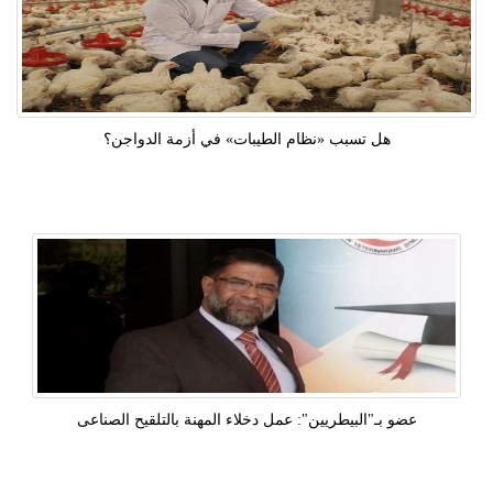
هل تسبب «نظام الطيبات» في أزمة الدواجن؟
عضو بـ"البيطريين": عمل دخلاء المهنة بالتلقيح الصناعى