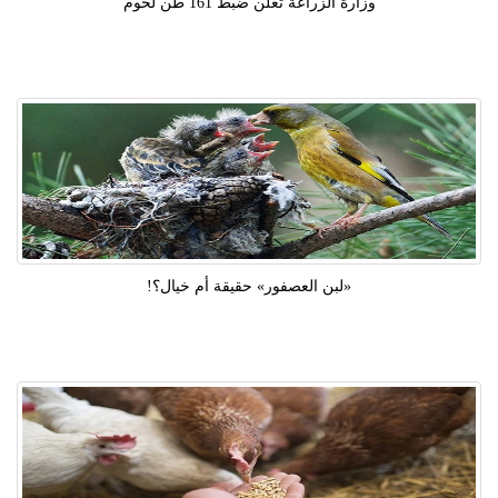
وزارة الزراعة تعلن ضبط 161 طن لحوم
«لبن العصفور» حقيقة أم خيال؟!