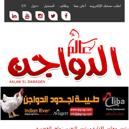
اطلب نسختك الإلكترونية
أعلن معنا
وظائف
التسجيل
دخول
EN
رئيس مجلس الادارة و رئيس التحرير : ماهر الخضيري