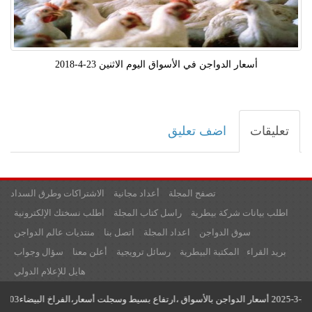
أسعار الدواجن في الأسواق اليوم الاثنين 23-4-2018
تعليقات
اضف تعليق
تصفح المجلة
أعداد مجانية
الاشتراكات وطرق السداد
اطلب بيانات شركة بيطرية
راسل كتاب المجلة
اطلب نسختك الإلكترونية
سوق الدواجن
اعداد المجلة
اتصل بنا
منتديات عالم الدواجن
بريد القراء
المكتبة البيطرية
رسائل ترويجية
أعلن معنا
سؤال وجواب
هايل للإعلام الدولي
جميع حقوق النشر محفوظة لدى مؤسسة عالم الدواجن