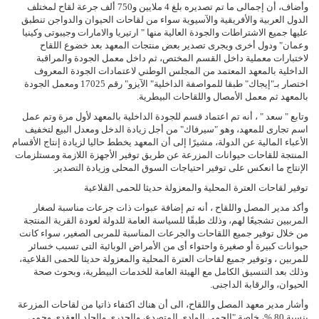
وأضاف، أن إجمالى ما تم تصديره بلغ 4 ملايين و750 ألف جرعة لقاح لمختلف
الدول العربية والأفريقية والآسيوية سواء من لقاحات الحيوان والدواجن تنطبق
عليها جميع الاشتراطات والجودة العالية منها " ارتيريا والامارات وجيبوتى وكينيا
وعمان" ودول أخرى ويجرى تصدير بعض منتجات المعهد بعد خضوع اللقاح
لاختبارات معملية داخل القسم المختص، ثم داخل معمل الجودة والمراقبة
الداخلية بالمعهد المعتمد من المجلس الوطني لاعتمادات الجودة المعروف
اختصار بـ"إيجاك" طبقا للمواصفة الداخلية" الآيزو" رقم 17025 ومعمل الجودة
بالمعهد ثم معمل الأمصال واللقاحات البيطرية.
وتابع " سعد " ، أنه تم اعتماد قسم للجودة الداخلية بالمعهد لأول مرة وتم عمل
اسم تجارى للمعهد، وهو "سيرفاك" من أجل زيادة الدخل ومعدل البيع لتخفيف
الأعباء المالية عن الدولة، مشيرًا إلى أن المعهد يخطط حاليا لزيادة إنتاج الأقسام
المنتجة للقاحات حيوانات المزرعة عن طريق توفير الأجهزة اللازمة ومستلزمات
الإنتاج ما انعكس على توفير احتياجات السوق المحلى وزيادة التصدير.
توفير لقاحات العترة المحلية والمعزولة حديثا للحمى القلاعية
وأكد مدير المصل واللقاح ، أنه تم إضافة عبوات ذات جرعات مناسبة لصغار
المربيين تشجيعًا لهم، وذلك طبقًا للسياسة العامة للدولة لعودة القرية المنتجة
من خلال توفير جميع اللقاحات والجرعات المناسبة للمربى الصغير، سواء كانت
حيوانات كبيرة أو صغيرة واحتواء أى من الأمراض الوبائية التى تسبب خسائر
للمربين ، وتوفير جميع لقاحات العترة المحلية والمعزولة حديثا للحمى القلاعية،
وذلك بعد التنسيق الكامل مع الهيئة العامة للخدمات البيطرية، وبحوث صحة
الحيوان، والرقابة الداجنى.
وأشار مدير معهد المصل واللقاح، الى أن هناك اكتفاء ذاتيا من لقاحات المزرعة
بنسبة 80 %، خاصة "الحمى الوادى المتصدع، والجدرى والجلد العقدى وحمى