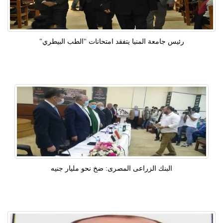
رئيس جامعة المنيا يتفقد امتحانات "الطب البيطري"
البنك الزراعى المصرى: ضخ نحو مليار جنيه