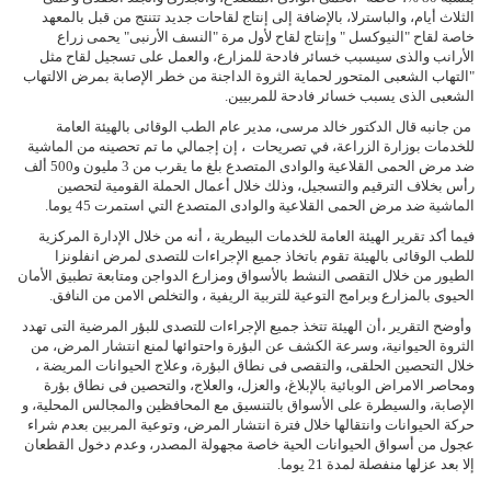
الثلاث أيام، والباسترلا، بالإضافة إلى إنتاج لقاحات جديد تتنتج من قبل بالمعهد
خاصة لقاح "النيوكسل " وإنتاج لقاح لأول مرة "النسف الأرنبى" يحمى زراع
الأرانب والذى سيسبب خسائر فادحة للمزارع، والعمل على تسجيل لقاح مثل
"التهاب الشعبى المتحور لحماية الثروة الداجنة من خطر الإصابة بمرض الالتهاب
الشعبى الذى يسبب خسائر فادحة للمربيين.
من جانبه قال الدكتور خالد مرسى، مدير عام الطب الوقائى بالهيئة العامة
للخدمات بوزارة الزراعة، في تصريحات ، إن إجمالي ما تم تحصينه من الماشية
ضد مرض الحمى القلاعية والوادى المتصدع بلغ ما يقرب من 3 مليون و500 ألف
رأس بخلاف الترقيم والتسجيل، وذلك خلال أعمال الحملة القومية لتحصين
الماشية ضد مرض الحمى القلاعية والوادى المتصدع التي استمرت 45 يوما.
فيما أكد تقرير الهيئة العامة للخدمات البيطرية ، أنه من خلال الإدارة المركزية
للطب الوقائى بالهيئة تقوم باتخاذ جميع الإجراءات للتصدى لمرض انفلونزا
الطيور من خلال التقصى النشط بالأسواق ومزارع الدواجن ومتابعة تطبيق الأمان
الحيوى بالمزارع وبرامج التوعية للتربية الريفية ، والتخلص الامن من النافق.
وأوضح التقرير ،أن الهيئة تتخذ جميع الإجراءات للتصدى للبؤر المرضية التى تهدد
الثروة الحيوانية، وسرعة الكشف عن البؤرة واحتوائها لمنع انتشار المرض، من
خلال التحصين الحلقى، والتقصى فى نطاق البؤرة، وعلاج الحيوانات المريضة ،
ومحاصر الامراض الوبائية بالإبلاغ، والعزل، والعلاج، والتحصين فى نطاق بؤرة
الإصابة، والسيطرة على الأسواق بالتنسيق مع المحافظين والمجالس المحلية، و
حركة الحيوانات وانتقالها خلال فترة انتشار المرض، وتوعية المربين بعدم شراء
عجول من أسواق الحيوانات الحية خاصة مجهولة المصدر، وعدم دخول القطعان
إلا بعد عزلها منفصلة لمدة 21 يوما.