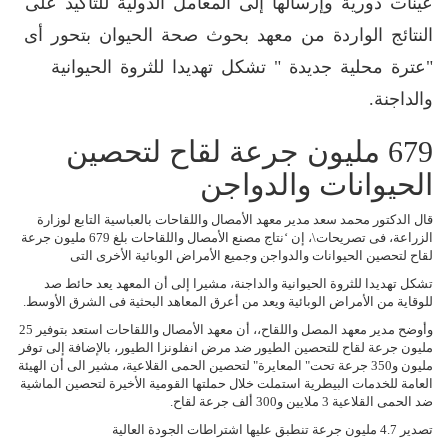
عينات دورية وإرسالها إلى المعامل الدولية للتأكيد على
النتائج الواردة من معهد بحوث صحة الحيوان بتحور أى
"عترة محلية جديدة " تشكل تهديدا للثروة الحيوانية
والداجنة.
679 مليون جرعة لقاح لتحصين
الحيوانات والدواجن
قال الدكتور محمد سعد مدير معهد الأمصال واللقاحات بالعباسية التابع لوزارة
الزراعة، فى تصريحات\، إن ‘نتاج مصنع الأمصال واللقاحات بلغ 679 مليون جرعة
لقاح لتحصين الحيوانات والدواجن وجميع الأمراض الوبائية الأخرى التى
تشكل تهديدا للثروة الحيوانية والداجنة، مشيرا إلى أن المعهد يعد حائط صد
للوقاية من الأمراض الوبائية ويعد من أعرق المعاهد البحثية فى الشرق الأوسط.
وأوضح مدير معهد المصل واللقاح،، أن معهد الأمصال واللقاحات استعد بتوفير 25
مليون جرعة لقاح للتحصين الطيور ضد مرض انفلونزا الطيور، بالإضافة إلى توفر
مليون و350 جرعة تحت" المعايرة" لتحصين الحمى القلاعية، مشير الى أن الهيئة
العامة للخدمات البيطرية استملت خلال حملتها القومية الأخيرة لتحصين الماشية
ضد الحمى القلاعية 3 ملايين و300 ألف جرعة لقاح.
تصدير 4.7 مليون جرعة تنطبق عليها اشتراطات الجودة العالية