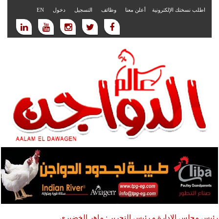
اطلب نسختك الإلكترونية
أعلن معنا
وظائف
التسجيل
دخول
EN
رئيس مجلس الادارة و رئيس التحرير : ماهر الخضيري