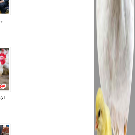
مح
الإ