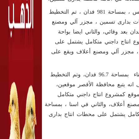
وتابع ان محافظة الوادى الجديد، يتبعها موقعين، الاول بواحة باريس ، بمساحة 981 فدان ، تم التخطيط
ات بدارى تسمين ، مجزر آلي ومصنع
 على مساحة 786 فدان بالإضافة الى مساحة165 فدان بعد وقائي، والثاني ايضا بواحة
وقع كمشروع انتاج داجني متكامل يشتمل على
 مجزر آلي ومصنع أعلاف ويقع على
واضاف ان هناك موقع أيضا بمنطقة الحسنة بمحافظة شمال سيناء بمساحة 96.7 فدان، وتم التخطيط
 انه يتبع محافظة الأقصر موقعين،
خطيط المبدئي للموقع كمشروع انتاج داجني متكامل
نع أعلاف، والثاني في اسنا ، بمساحة
متكامل يشتمل على محطات انتاج بدارى