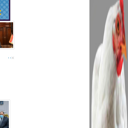
×
›
‹