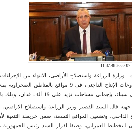
 وزارة الزراعة واستصلاح الأراضى، الانتهاء من الإجراءات ا
مشروعات الإنتاج الداجنى، فى 9 مواقع بالمناط
 بإجمالى مساحات تزيد على 19 ألف فدان، وذلك بالتنسيق مع عدد من الجهات المعنية.
هته قال السيد القصير وزير الزراعة واستصلاح الاراضي،
اج الداجني، وتضمين المواقع التسعة، ضمن خريطة التنمية ل
 للتخطيط العمراني، وطبقا لقرار السيد رئيس الجمهورية رقم 62 لسنة 