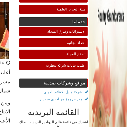
هيئة التحرير العلمية
خدماتنا
الاشتراكات وطرق السداد
أعداد مجانية
تصفح المجلة
2020-07-14 11:37:48
اطلب بيانات شركة بيطرية
أعلنت
مواقع وشركات صديقة
شمال سيناء،
شركة هايل للاعلام الدولى
معرض ومؤتمر اجرى بيزنس
ومن ج
القائمه البريديه
الانت
الأعلى
اشترك في قائمة عالم الدواجن البريديه ليصلك