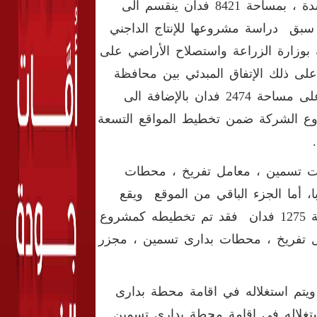
الى مساحة 1282 فدان تستغل كبعد وقائي، وموقع اخر بالمراشدة ، بمساحة 8421 فدان ينقسم الى
سبق دراسة مشروعها للإنتاج الداجني
 بوزارة الزراعة واستصلاح الأراضي على
 على ذلك الإتفاق المبدئي بين محافظة
قنا و شركة قنا للدواجن لإقامة مشروع داجني زراعي متكامل على مساحة 2474 فدان بالإضافة الى
 تضمين مخطط مشروع الشركة ضمن تخطيط المواقع التسعة
ت تسمين ، معامل تفريخ ، محطات
، أما الجزء الباقي من الموقع ويقع
على مساحة 3146 فدان بالإضافة الى حصة البعد الوقائي بمساحة 1275 فدان فقد تم تخطيطه كمشروع
 تفريخ ، محطات بدارى تسمين ، مجزر
الثالث بمنطقة غرب قوص ، بمساحة 25 فدان، ويتم استغلاله في اقامة محطة بدارى