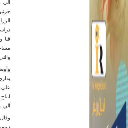
جزئين
الزرا
دراسا
والتي
وأوض
بدارى
انتا
آلي و
تسمين، وال