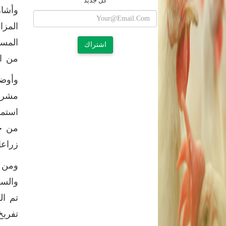
كل جديد
وأشار
المزا
المسا
اشتراك
من ال
وأوضح
مشروع
استمر
من خل
زراعا
ومن ن
تم ال