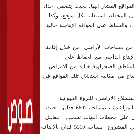
واقع المشار إليها، بحيث يتضمن أعداد
اجنى المخطط استيعابه بكل موقع، وكذا
 والحفاظ على المواقع الإنتاجية خالية
 من مساحات الأراضى، من خلال إقامة
إنتاج الداجني مع الحفاظ على
المناطق الصحراوية خالية من الأمراض
اج مع امكانية استغلال تلك المواقع في
لاح الاراضي، للثروة الحيوانية
والسمكية والداجنة، ان محافظة قنا، يتبعها عدد أربع مواقع، هي المراشدة ، بمساحة 6602 فدان، حيث
تمل على محطات أمهات تسمين ، معامل
تفريخ ، محطات بدارى تسمين ، مجزر آلي ومصنع أعلاف يشغل المشروع مساحة 5560 فدان بالإضافة