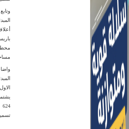
المب
محطا
مساحة 1460 فدان بالإضافة الى مساح
المبد
يشتمل
24
تسمي