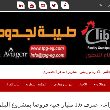
ول
EN
س الادارة و رئيس التحرير : ماهر الخضيري
المقالات
الاخبار
ندوات ومعارض
المكتبة البيطرية
بريد القراء
الزراعة: صرف 1,6 مليار جنيه قروضا بمشروع 