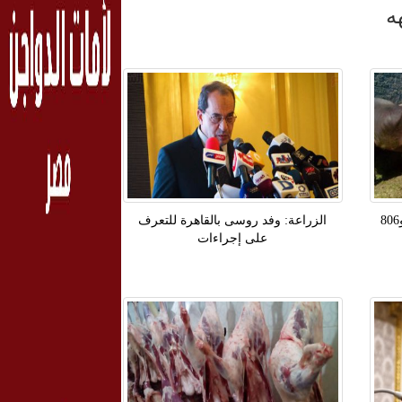
ه
بيطري الدقهلية" حصنت 274 ألف و806
الزراعة: وفد روسى بالقاهرة للتعرف
على إجراءات