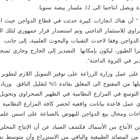
يصل انتاجما الى 12 ملسار بيضة سنويا.
اوي للاستثمار الداجني وتم استصدار قرار جمهوري لتلك ا
نزا الطيور، ليكون بإمكانها التصدير إلى الخارج وجاري ت
ير في الثروة الداجنة".
على عمل وزارة الزراعة على توفير التمويل اللازم لتطوير 
وتحويلها من المفتوح الى المغلق بفائ
لتوسع في المزارع النظامية في الظهير الصحراوي وتحويل مز
 عمل قاعدة بيانانت واقعية لحصر كافة المزارع النظامية و
احات ومحال بيع الدواجن للنهوض بالصناعة على اسس علمي