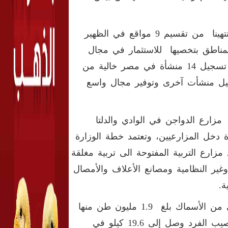
وتابع " أن هناك انجازات كبيرة حدثت في قطاع الدواجن حيث انتهينا من تقسيم 9 مواقع في الظهير
لمناطق بتخصيها للاستثمار في مجال
انتاج الدواجن وفقا لاحدث التقنيات والبحوث العلمية، إلى جانب تسجيل 14 منشأة في مصر خالية من
سجيل منشأت آخرى وتوفير مجال واسع
مزارع الدواجن في الوادي والدلتا
دة 5% لتقليل النافق وزيادة دخل المزارعيين، وتعتمد خطة الوزارة
ارع التربية المفتوحة الى تربية مغلقة
غير النظامية ومصانع الأعلاف والأمصال
ة.
أما عن الأنتاج من الأسماك فكشف الصياد عن أن الإنتاج المحلي من الأسماك بلغ 1.9 مليون طن منها
19% من المصائد الطبيعية والباقي من الاستزراع وأن متوسط نصيب الفرد وصل إلى 19.6 كيلو في