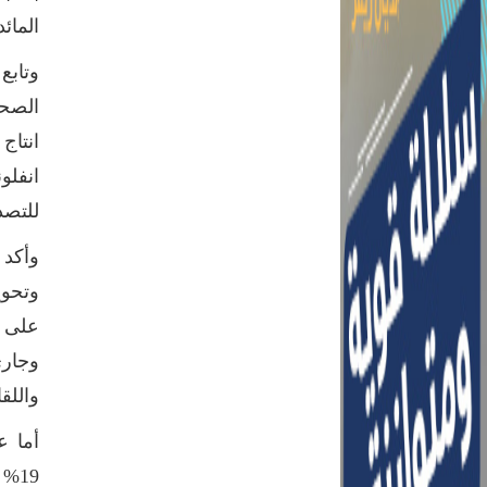
المائدة و
الصحر
انفلو
للتصد
وأكد 
على ا
وجاري
واللق