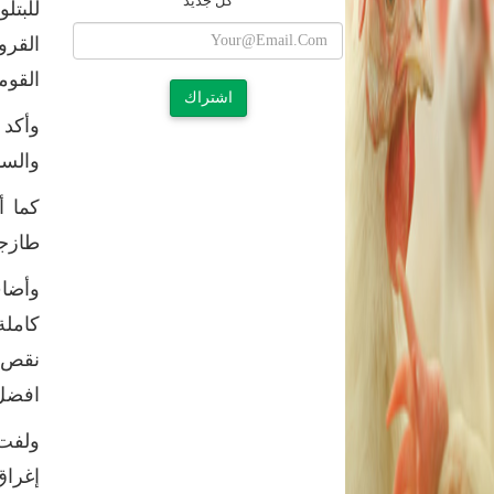
كل جديد
للبتل
القوم
اشتراك
وأكد 
والسم
كما أ
طازجة
وأضاف
كاملة
نقص ل
افضل
ولفت 
إغراق