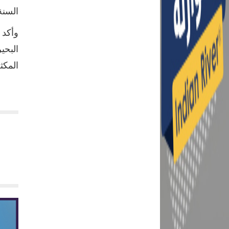
السنة ف
وأكد 
البحي
المكث