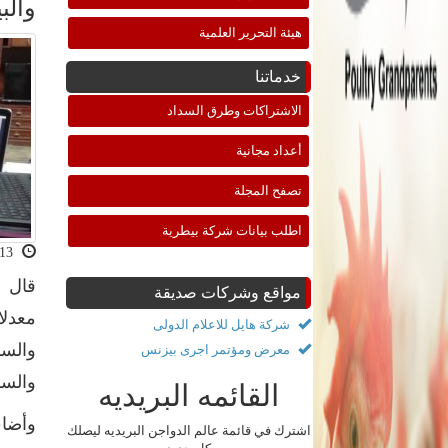
والب
هيئة التحرير العلمية
خدماتنا
الاشتراكات وطرق السداد
أعداد مجانية
تصفح المجلة
اطلب بيانات شركة بيطرية
2020-07-13 11:19:33
قال ا
مواقع وشركات صديقة
شركة هايل للاعلام الدولى
معرض ومؤتمر اجرى بيزنس
والس
القائمه البريديه
وأضاف
اشترك في قائمة عالم الدواجن البريديه ليصلك