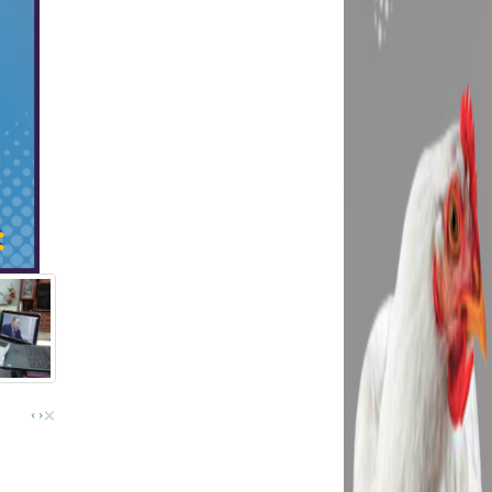
×
›
‹