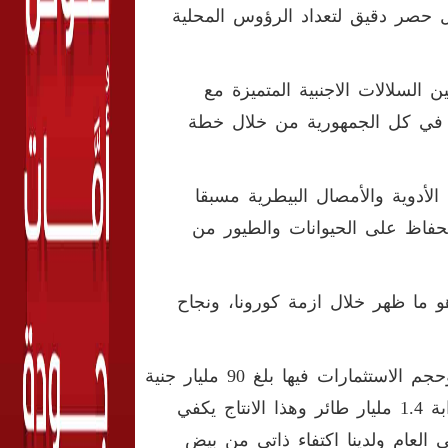
مل حصر دقيق لتعداد الرؤوس المحلية
 السلالات الاجنبية المتميزة مع
ره في كل الجمهورية من خلال خطة
لأدوية والأمصال البيطرية مسبقا
حفاظ على الحيوانات والطيور من
هو ما ظهر خلال ازمة كورونا، ونجاح
وكشف أن صناعة الدواجن تعتبر من الصناعات كثيفة العمالة وحجم الاستثمارات فيها بلغ 90 مليار جنية
ويعمل بها 3 مليون شخص ويصل انتاجنا من دواجن التسمين قرابة 1.4 مليار طائر وهذا الانتاج يكفي
اكنا المحلى حيث يصل نصيب الفرد 20 كيلو في العام ولدينا اكتفاء ذاتي من بيض