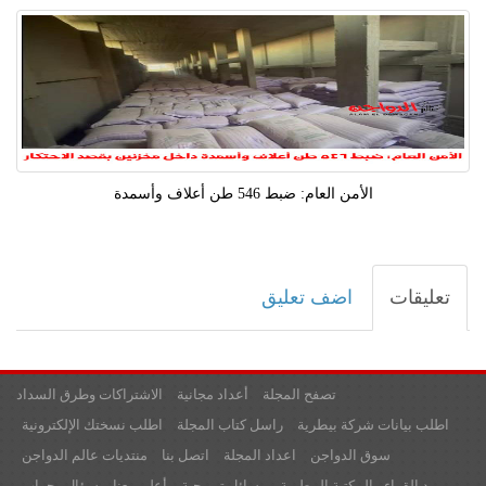
الأمن العام: ضبط 546 طن أعلاف وأسمدة
تعليقات
اضف تعليق
تصفح المجلة
أعداد مجانية
الاشتراكات وطرق السداد
اطلب بيانات شركة بيطرية
راسل كتاب المجلة
اطلب نسختك الإلكترونية
سوق الدواجن
اعداد المجلة
اتصل بنا
منتديات عالم الدواجن
بريد القراء
المكتبة البيطرية
رسائل ترويجية
أعلن معنا
سؤال وجواب