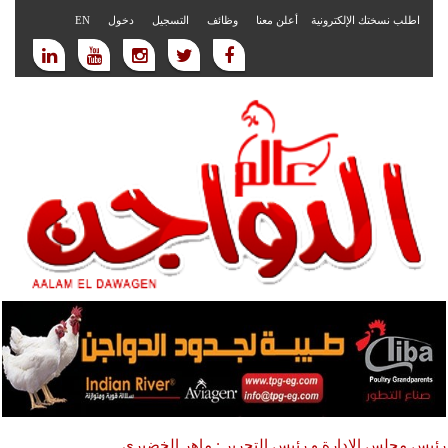
اطلب نسختك الإلكترونية
أعلن معنا
وظائف
التسجيل
دخول
EN
رئيس مجلس الادارة و رئيس التحرير : ماهر الخضيري